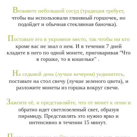
В
озьмите небольшой сосуд (традиция требует,
чтобы вы использовали глиняный горшочек, но
подойдет и обычная стеклянная баночка).
П
оставьте его в укромное место, так чтобы ни кто
кроме вас не знал о нем. И в течении 7 дней
кладите в него по одной монете, приговаривая "Что
в горшке, то в кошельке" .
Н
а седьмой день (лучше вечером) уединитесь,
поставьте на стол свечу (лучше зеленого цвета), и
разложите монеты из горшка вокруг свечи.
З
ажгите её, и представляйте, что от монет к огню и
обратно идет светлозеленый свет, образуя
пирамиду. Представлять это нужно ярко и
интенсивно в течении 15 минут.
П