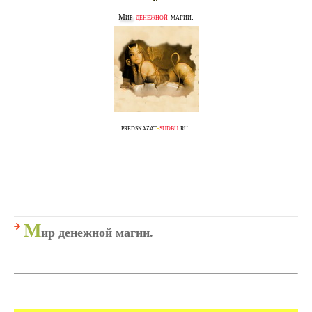
Мир
денежной
магии.
predskazat
-
sudbu
.ru
М
ир денежной магии.