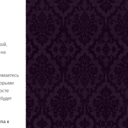
кой,
 на
нимаетесь
оторыми
осте
 будет
па к