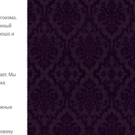
эгоизма.
енный
рошо и
ает. Мы
ема
можные
ловеку