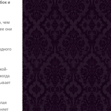
бок и
о, чем
рее они
одного
кой-
 когда
тывает
елая
еняет