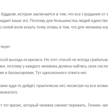
 буддизм, которая заключается в том, что все страдания от 
страдает ваше эго. Поэтому для большинства людей единств
 силой воли искать точку опоры в том, что для человека хо
твует.
особ выхода из кризиса. Но этот способ не всегда срабатыв
ен, поэтому у каждого человека должна найтись своя сист
я и балансировки. Тут однозначного ответа нет.
овек куда-то дойдёт, практически нет, несмотря на все воз
овожатого.
т тот кризис, который человек сможет пережить. Точнее, че