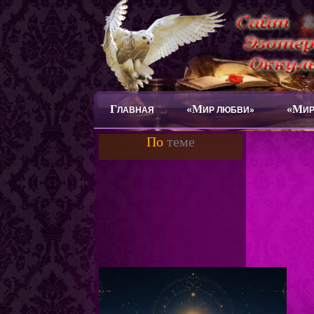
Г
«М
«М
ЛАВНАЯ
ИР ЛЮБВИ»
ИР
По
теме