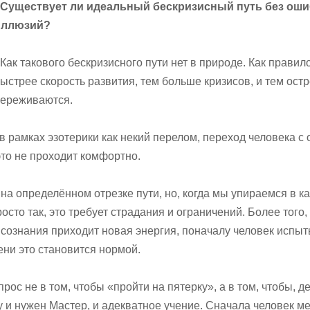
- Существует ли идеальный бескризисный путь без оши
иллюзий?
 Как такового бескризисного пути нет в природе. Как правил
ыстрее скорость развития, тем больше кризисов, и тем ост
переживаются.
в рамках эзотерики как некий перелом, переход человека с 
это не проходит комфортно.
а определённом отрезке пути, но, когда мы упираемся в ка
осто так, это требует страдания и ограничений. Более того,
 сознания приходит новая энергия, поначалу человек испы
ени это становится нормой.
рос не в том, чтобы «пройти на пятерку», а в том, чтобы, д
ку и нужен Мастер, и адекватное учение. Сначала человек м