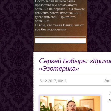
Посетителям нашего сайта
предоставляем возможность
общения на портале – вы можете
комментировать публикации и
добавлять свои. Приятного
общения!
О том, кто такая Ванга, знают
все без исключения.
С
ергей Бобырь: «Кризи
«Эзотерика»
Авт
5-12-2017, 00:11
Т
м