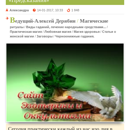
«Предсказания»
Александра
14-01-2017, 10:33
1 848
В
едущий-Алексей Дерябин
/
Магические
ритуалы
/
Виды гаданий, лечение народными средствами...
/
Практическая магия
/
Любовная магия
/
Магия здоровья
/
Статьи о
женской магии
/
Заговоры
/
Чернокнижные гадания.
Сегодня практически каждый из нас изо дня в