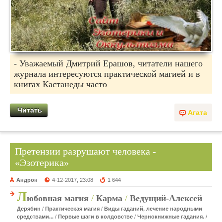
- Уважаемый Дмитрий Ерашов, читатели нашего
журнала интересуются практической магией и в
книгах Кастанеды часто
Читать
Агата
Претензии разрушают человека -
«Эзотерика»
Андрон
4-12-2017, 23:08
1 644
Л
юбовная магия
/
Карма
/
Ведущий-Алексей
Дерябин
/
Практическая магия
/
Виды гаданий, лечение народными
средствами...
/
Первые шаги в колдовстве
/
Чернокнижные гадания.
/