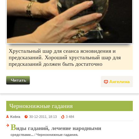
Хрустальный шар для сеанса ясновидения и
предсказаний. Хороший хрустальный шар для
предсказаний должен быть достаточно
Читать
Ангелина
Чернокнижные гадания
Kobra
30-12-2011, 18:13
3 484
В
иды гаданий, лечение народными
средствами...
/
Чернокнижные гадания.