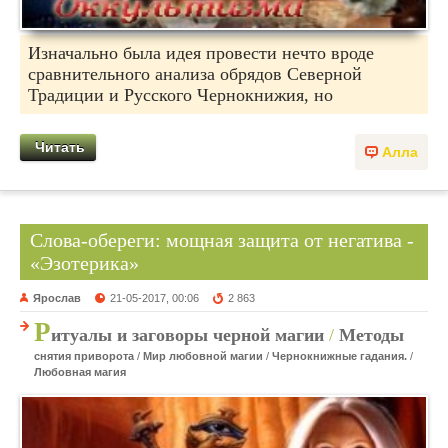
Изначально была идея провести нечто вроде
сравнительного анализа обрядов Северной
Традиции и Русского Чернокнижия, но
Читать
Алла
Слова-обереги: мощная защита от негатива -
«Эзотерика»
Ярослав
21-05-2017, 00:06
2 863
Р
итуалы и заговоры черной магии
/
Методы
снятия приворота
/
Мир любовной магии
/
Чернокнижные гадания.
/
Любовная магия