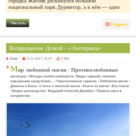
городка Жабляк раскинулся большой
национальный парк Дурмитор, а в нём — одно
Читать
Родион
Возвращение Домой - «Эзотерика»
Олег
5-12-2017, 01:07
3 850
М
ир любовной магии
/
Противолюбовные
заговоры
/
Методы снятия приворота
/
Виды гаданий, лечение
народными средствами...
/
Чернокнижные гадания.
/
Любовная магия
/
Демоны и Бесы
/
Статьи о женской магии
/
Книги по магии
/
Все порчи
/
Видео руководства
/
Ведущий-Алексей Дерябин
/
Первые шаги в
колдовстве