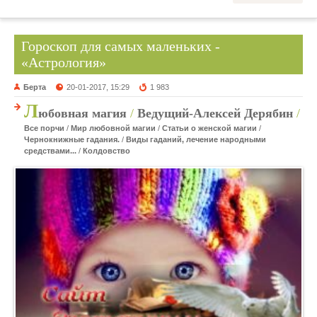
Гороскоп для самых маленьких -
«Астрология»
Берта
20-01-2017, 15:29
1 983
Л
юбовная магия
/
Ведущий-Алексей Дерябин
/
Все порчи
/
Мир любовной магии
/
Статьи о женской магии
/
Чернокнижные гадания.
/
Виды гаданий, лечение народными
средствами...
/
Колдовство