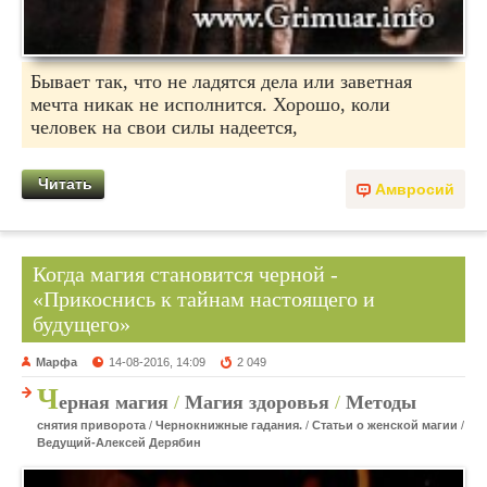
Бывает так, что не ладятся дела или заветная
мечта никак не исполнится. Хорошо, коли
человек на свои силы надеется,
Читать
Амвросий
Когда магия становится черной -
«Прикоснись к тайнам настоящего и
будущего»
Марфа
14-08-2016, 14:09
2 049
Ч
ерная магия
/
Магия здоровья
/
Методы
снятия приворота
/
Чернокнижные гадания.
/
Статьи о женской магии
/
Ведущий-Алексей Дерябин