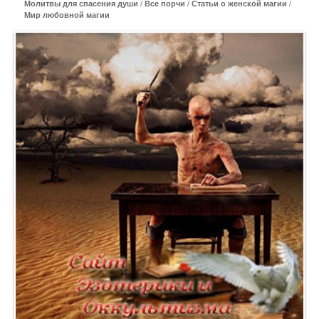
Молитвы для спасения души
/
Все порчи
/
Статьи о женской магии
/
Мир любовной магии