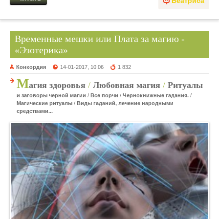
Беатриса
Временные мешки или Плата за магию -
«Эзотерика»
Конкордия
14-01-2017, 10:06
1 832
М
агия здоровья
/
Любовная магия
/
Ритуалы
и заговоры черной магии
/
Все порчи
/
Чернокнижные гадания.
/
Магические ритуалы
/
Виды гаданий, лечение народными
средствами...