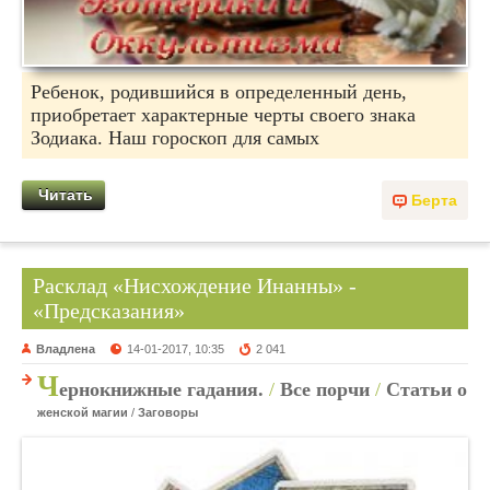
Ребенок, родившийся в определенный день,
приобретает характерные черты своего знака
Зодиака. Наш гороскоп для самых
Читать
Берта
Расклад «Нисхождение Инанны» -
«Предсказания»
Владлена
14-01-2017, 10:35
2 041
Ч
ернокнижные гадания.
/
Все порчи
/
Статьи о
женской магии
/
Заговоры