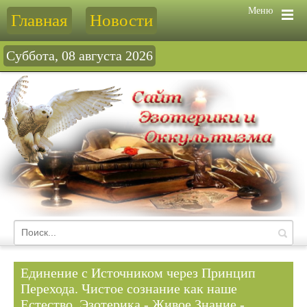
Меню
Главная
Новости
Суббота, 08 августа 2026
Единение с Источником через Принцип
Перехода. Чистое сознание как наше
Естество. Эзотерика - Живое Знание -