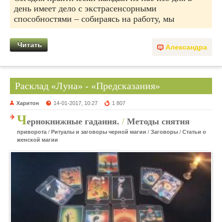
день имеет дело с экстрасенсорными
способностями – собираясь на работу, мы
Читать
Александра
Расклад «Луна» - «Предсказания»
Харитон
14-01-2017, 10:27
1 807
Ч
ернокнижные гадания.
/
Методы снятия
приворота
/
Ритуалы и заговоры черной магии
/
Заговоры
/
Статьи о
женской магии