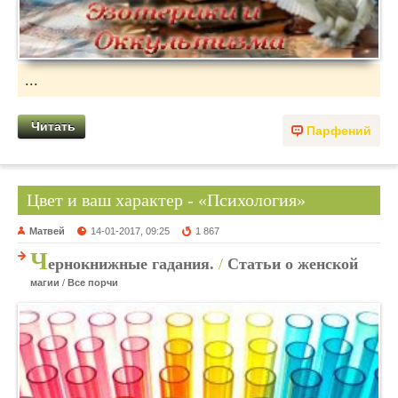
...
Читать
Парфений
Цвет и ваш характер - «Психология»
Матвей
14-01-2017, 09:25
1 867
Ч
ернокнижные гадания.
/
Статьи о женской
магии
/
Все порчи