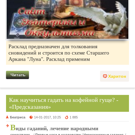
Расклад предназначен для толкования
сновидений и строится по схеме Старшего
Аркана "Луна". Расклад применим
Читать
Харитон
Как научиться гадать на кофейной гуще? -
«Предсказания»
Беатриса
14-01-2017, 10:25
1 885
В
иды гаданий, лечение народными
средствами...
/
Первые шаги в колдовстве
/
Чернокнижные гадания.
/