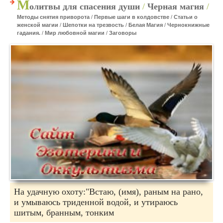
М
олитвы для спасения души
/
Черная магия
/
Методы снятия приворота
/
Первые шаги в колдовстве
/
Статьи о
женской магии
/
Шепотки на трезвость
/
Белая Магия
/
Чернокнижные
гадания.
/
Мир любовной магии
/
Заговоры
На удачную охоту:"Встаю, (имя), раным на рано,
и умываюсь триденной водой, и утираюсь
шитым, бранным, тонким