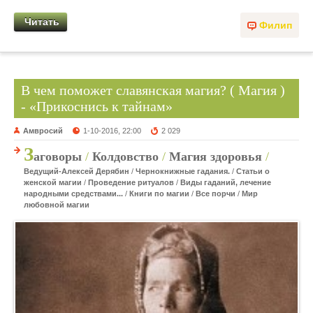
Читать
Филип
В чем поможет славянская магия? ( Магия )
- «Прикоснись к тайнам»
Амвросий
1-10-2016, 22:00
2 029
З
аговоры
/
Колдовство
/
Магия здоровья
/
Ведущий-Алексей Дерябин
/
Чернокнижные гадания.
/
Статьи о
женской магии
/
Проведение ритуалов
/
Виды гаданий, лечение
народными средствами...
/
Книги по магии
/
Все порчи
/
Мир
любовной магии