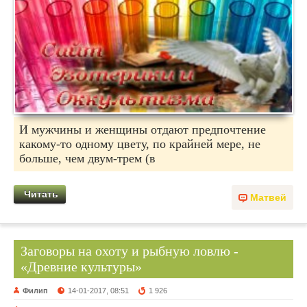
И мужчины и женщины отдают предпочтение
какому-то одному цвету, по крайней мере, не
больше, чем двум-трем (в
Читать
Матвей
Заговоры на охоту и рыбную ловлю -
«Древние культуры»
Филип
14-01-2017, 08:51
1 926