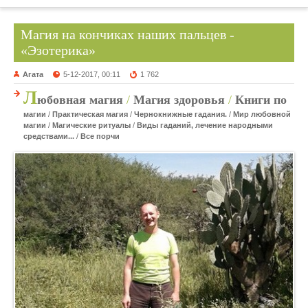
Магия на кончиках наших пальцев -
«Эзотерика»
Агата
5-12-2017, 00:11
1 762
Л
юбовная магия
/
Магия здоровья
/
Книги по
магии
/
Практическая магия
/
Чернокнижные гадания.
/
Мир любовной
магии
/
Магические ритуалы
/
Виды гаданий, лечение народными
средствами...
/
Все порчи