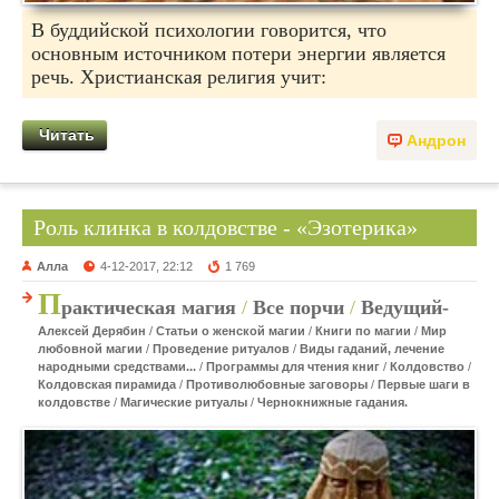
В буддийской психологии говорится, что
основным источником потери энергии является
речь. Христианская религия учит:
Читать
Андрон
Роль клинка в колдовстве - «Эзотерика»
Алла
4-12-2017, 22:12
1 769
П
рактическая магия
/
Все порчи
/
Ведущий-
Алексей Дерябин
/
Статьи о женской магии
/
Книги по магии
/
Мир
любовной магии
/
Проведение ритуалов
/
Виды гаданий, лечение
народными средствами...
/
Программы для чтения книг
/
Колдовство
/
Колдовская пирамида
/
Противолюбовные заговоры
/
Первые шаги в
колдовстве
/
Магические ритуалы
/
Чернокнижные гадания.