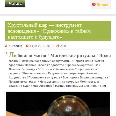
Читать
Лилия
Хрустальный шар — инструмент
ясновидения - «Прикоснись к тайнам
настоящего и будущего»
Ангелина
14-08-2016, 09:01
2 308
Л
юбовная магия
/
Магические ритуалы
/
Виды
гаданий, лечение народными средствами...
/
Черная магия
/
Магия
здоровья
/
Первые шаги в колдовстве
/
Травы лекарственные
/
Лечение бесплодия
/
Статьи о женской магии
/
Чернокнижные
гадания.
/
Книги по магии
/
Ритуалы и заговоры черной магии
/
Колдовство
/
Проведение ритуалов
/
Все порчи
/
Видео руководства
/
Практическая магия
/
Методы снятия приворота
/
Молитвы для
спасения души
/
Мир любовной магии
/
Программы для чтения книг