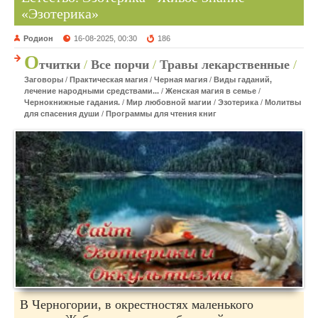
«Эзотерика»
Родион
16-08-2025, 00:30
186
О
тчитки
/
Все порчи
/
Травы лекарственные
/
Заговоры
/
Практическая магия
/
Черная магия
/
Виды гаданий,
лечение народными средствами...
/
Женская магия в семье
/
Чернокнижные гадания.
/
Мир любовной магии
/
Эзотерика
/
Молитвы
для спасения души
/
Программы для чтения книг
В Черногории, в окрестностях маленького