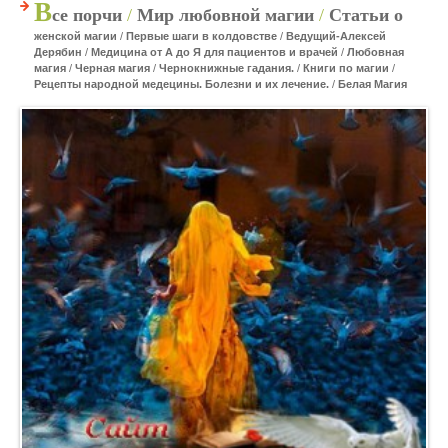
В
се порчи
/
Мир любовной магии
/
Статьи о
женской магии
/
Первые шаги в колдовстве
/
Ведущий-Алексей
Дерябин
/
Медицина от А до Я для пациентов и врачей
/
Любовная
магия
/
Черная магия
/
Чернокнижные гадания.
/
Книги по магии
/
Рецепты народной медецины. Болезни и их лечение.
/
Белая Магия