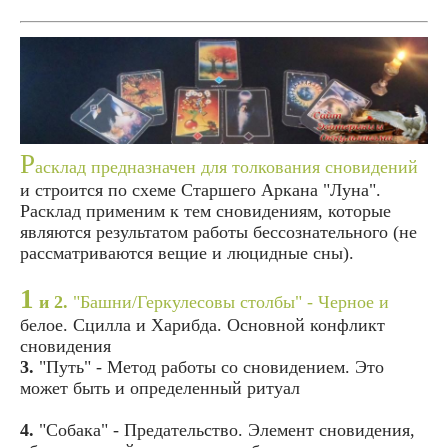
Р
асклад предназначен для толкования сновидений
и строится по схеме Старшего Аркана "Луна".
Расклад применим к тем сновидениям, которые
являются результатом работы бессознательного (не
рассматриваются вещие и люцидные сны).
1
и 2.
"Башни/Геркулесовы столбы" - Черное и
белое. Сцилла и Харибда. Основной конфликт
сновидения
3.
"Путь" - Метод работы со сновидением. Это
может быть и определенный ритуал
4.
"Собака" - Предательство. Элемент сновидения,