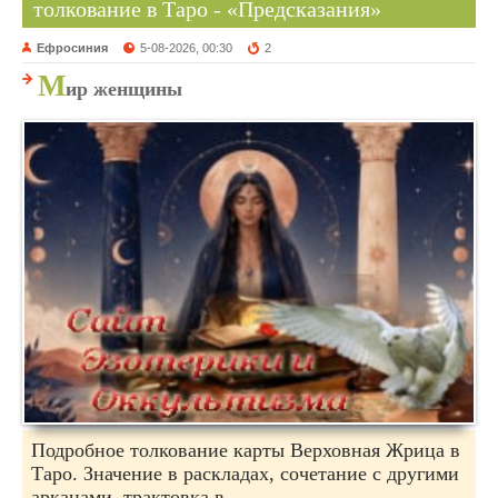
толкование в Таро - «Предсказания»
Ефросиния
5-08-2026, 00:30
2
М
ир женщины
Подробное толкование карты Верховная Жрица в
Таро. Значение в раскладах, сочетание с другими
арканами, трактовка в