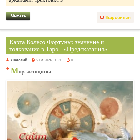
Читать
Ефросиния
Карта Колесо Фортуны: значение и
толкование в Таро - «Предсказания»
Анатолий
5-08-2026, 00:30
0
М
ир женщины