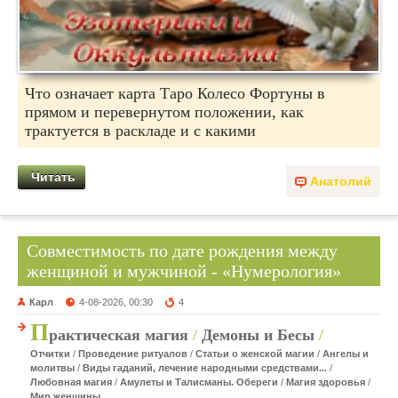
Что означает карта Таро Колесо Фортуны в
прямом и перевернутом положении, как
трактуется в раскладе и с какими
Читать
Анатолий
Совместимость по дате рождения между
женщиной и мужчиной - «Нумерология»
Карл
4-08-2026, 00:30
4
П
рактическая магия
/
Демоны и Бесы
/
Отчитки
/
Проведение ритуалов
/
Статьи о женской магии
/
Ангелы и
молитвы
/
Виды гаданий, лечение народными средствами...
/
Любовная магия
/
Амулеты и Талисманы. Обереги
/
Магия здоровья
/
Мир женщины