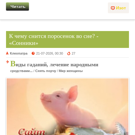
Читать
Изот
К чему снится поросенок во сне? -
«Сонники»
Клеопатра
21-07-2026, 00:30
27
В
иды гаданий, лечение народными
средствами...
/
Снять порчу
/
Мир женщины