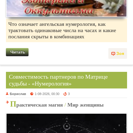
Что означает ангельская нумерология, как
трактовать одинаковые числа на часах и какие
послания скрыты в комбинациях
Читать
Зоя
Совместимость партнеров по Матрице
судьбы - «Нумерология»
Борислав
1-08-2026, 00:30
3
П
рактическая магия
/
Мир женщины