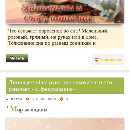
Что означает поросенок во сне? Маленький,
розовый, грязный, на руках или в доме.
Толкование сна по разным сонникам и
Читать
Клеопатра
Линия детей на руке: где находится и что
означает - «Предсказания»
Варлам
13-07-2026, 00:30
23
М
ир женщины