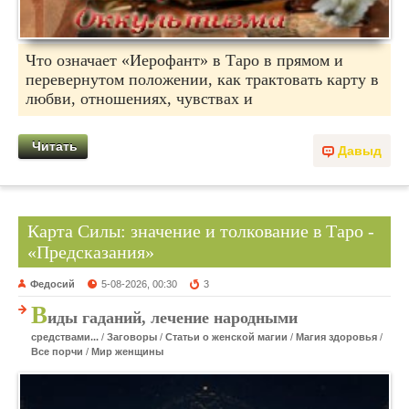
Что означает «Иерофант» в Таро в прямом и
перевернутом положении, как трактовать карту в
любви, отношениях, чувствах и
Читать
Давыд
Карта Силы: значение и толкование в Таро -
«Предсказания»
Федосий
5-08-2026, 00:30
3
В
иды гаданий, лечение народными
средствами...
/
Заговоры
/
Статьи о женской магии
/
Магия здоровья
/
Все порчи
/
Мир женщины