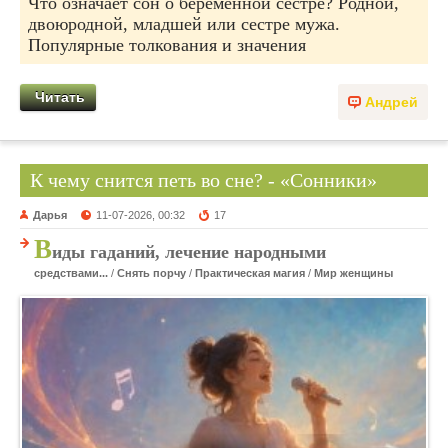
Что означает сон о беременной сестре? Родной,
двоюродной, младшей или сестре мужа.
Популярные толкования и значения
Читать
Андрей
К чему снится петь во сне? - «Сонники»
Дарья
11-07-2026, 00:32
17
В
иды гаданий, лечение народными
средствами...
/
Снять порчу
/
Практическая магия
/
Мир женщины