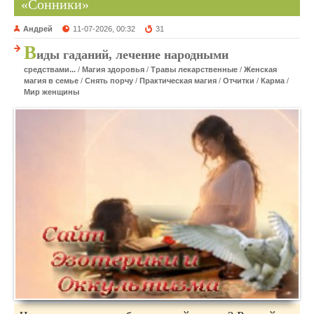
«Сонники»
Андрей
11-07-2026, 00:32
31
В
иды гаданий, лечение народными
средствами...
/
Магия здоровья
/
Травы лекарственные
/
Женская
магия в семье
/
Снять порчу
/
Практическая магия
/
Отчитки
/
Карма
/
Мир женщины