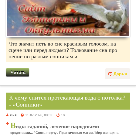
Что значит петь во сне красивым голосом, на
сцене или перед людьми? Толкование сна про
пение по разным сонникам и
Читать
Дарья
К чему снится протекающая вода с потолка?
- «Сонники»
Лия
11-07-2026, 00:32
18
В
иды гаданий, лечение народными
средствами...
/
Снять порчу
/
Практическая магия
/
Мир женщины