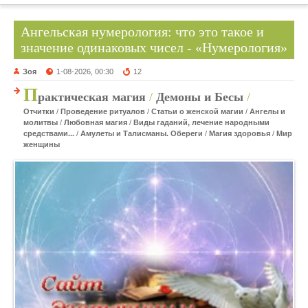
Ангельская нумерология: что это такое и
значение одинаковых чисел - «Нумерология»
Зоя
1-08-2026, 00:30
12
П
рактическая магия
/
Демоны и Бесы
/
Отчитки
/
Проведение ритуалов
/
Статьи о женской магии
/
Ангелы и
молитвы
/
Любовная магия
/
Виды гаданий, лечение народными
средствами...
/
Амулеты и Талисманы. Обереги
/
Магия здоровья
/
Мир
женщины