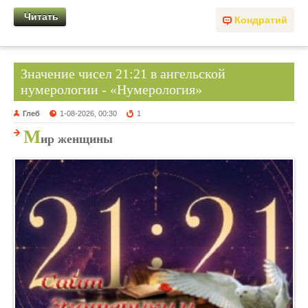
Читать
Кондратий
Значение чисел 21:21 в ангельской
нумерологии - «Нумерология»
Глеб
1-08-2026, 00:30
1
М
ир женщины