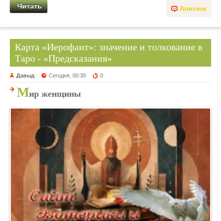
Читать
Анисим
Карта «Иерофант»: значение и толкование в
Таро - «Предсказания»
Давыд
Сегодня, 00:30
0
М
ир женщины