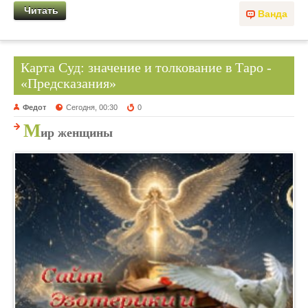
Читать
Ванда
Карта Суд: значение и толкование в Таро -
«Предсказания»
Федот
Сегодня, 00:30
0
М
ир женщины