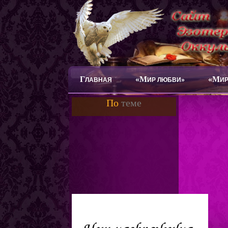
Г
«М
«М
ЛАВНАЯ
ИР ЛЮБВИ»
ИР
По
теме