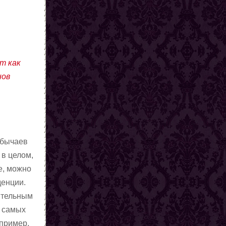
т как
нов
обычаев
 в целом,
е, можно
енции.
ительным
в самых
апример,