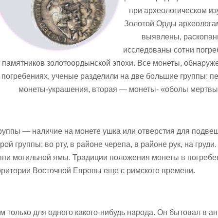
при археологическом из
Золотой Орды археолога
выявлены, раскопан
исследованы сотни погр
памятников золотоордынской эпохи. Все монеты, обнаруж
погребениях, ученые разделили на две большие группы: п
монеты-украшения, вторая — монеты- «оболы мертвы
руппы — наличие на монете ушка или отверстия для подве
 группы: во рту, в районе черепа, в районе рук, на груди.
сыпи могильной ямы. Традиции положения монеты в погребе
ритории Восточной Европы еще с римского времени.
 только для одного какого-нибудь народа. Он бытовал в а