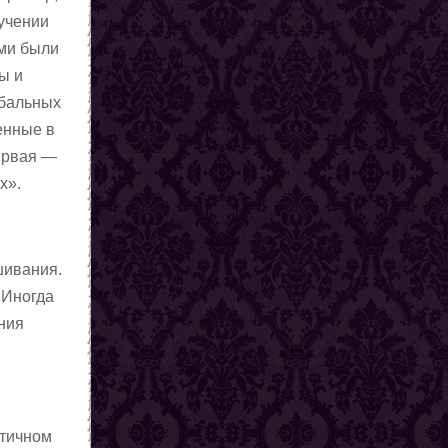
учении
ми были
ы и
ебальных
енные в
ервая —
х».
шивания.
 Иногда
ния
нтичном