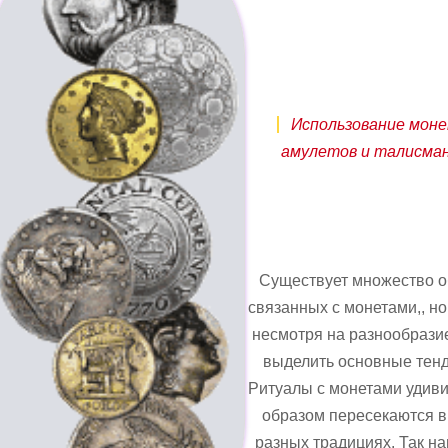
Использование моне
амулетов и талисма
Существует множество 
связанных с монетами,, но
несмотря на разнообрази
выделить основные тенд
Ритуалы с монетами удив
образом пересекаются 
разных традициях. Так н