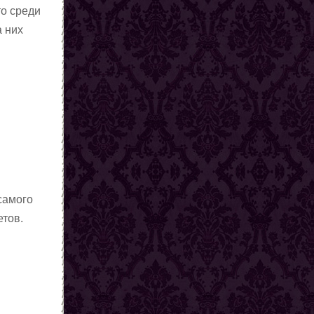
то среди
а них
самого
етов.