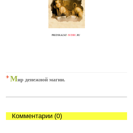
predskazat
-
sudbu
.ru
М
ир денежной магии.
Комментарии (0)