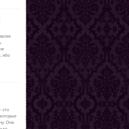
оявляя
ь
не
, ибо
 это
 которые
у. Она
лько