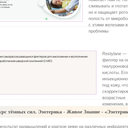
сжевывать и глотат
но и защищает рот
полость от микробо
с этими железами 
проблемы
Restylane — 
филлер на о
гиалуроново
кислоты. Его
инъекционно
под кожу, чт
скорректиро
возрастные
изменения, 
лицу объем 
рс тёмных сил. Эзотерика - Живое Знание - «Эзотери
улучшить фо
подбородка, 
 результат размышлений и краткое ревю на различных инфодеят