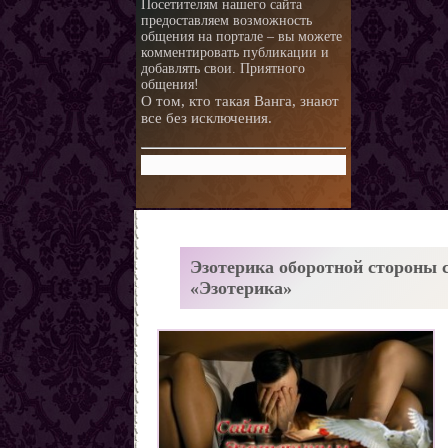
Посетителям нашего сайта
предоставляем возможность
любви.
Любовная ворожба народов
общения на портале – вы можете
мира
Магия и красота
комментировать публикации и
добавлять свои. Приятного
Приворотные зелья
общения!
О том, кто такая Ванга, знают
Как приготовить
все без исключения.
Сексуальные напитки
Законы кармы
Знаки кармы
Молитвы
Молитвы к ангелам дней
недели
Любовь и нумерология. Как
Эзотерика оборотной стороны с
правильно выбрать
Как разоблачить мерзавца
«Эзотерика»
партнера
по знаку Зодиака.
Романтические приметы
Виды Гадания и правила
Хиромантия
О действии приворота
Проведение ритуалов
Любовные привороты