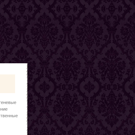
 теневые
нние
ственные