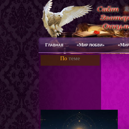
Г
«М
«М
ЛАВНАЯ
ИР ЛЮБВИ»
ИР
По
теме