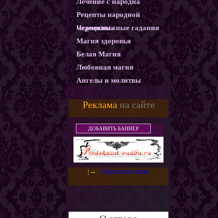
Лечение с народна
Рецепты народной
медецины.
Чернокнижные гадания
Магия здоровья
Белая Магия
Любовная магия
Ангелы и молитвы
Карма
Реклама
на сайте
Магические ритуалы
Демоны и Бесы
ДОБАВИТЬ БАННЕР
Колдовство
Магия защиты
Использование монет как
|→
Обратная связь
амулетов и талисманов
Слияние с деньгами.
Денежный горшочек
Денежная ванна
Золотое денежное