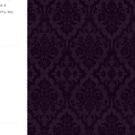
ботает
а и
няя
ять же,