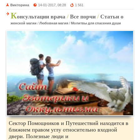
Викторина
14-01-2017, 08:28
1 561
К
онсультации врача
/
Все порчи
/
Статьи о
женской магии
/
Любовная магия
/
Молитвы для спасения души
Сектор Помощников и Путешествий находится в
ближнем правом углу относительно входной
двери. Полезные люди и