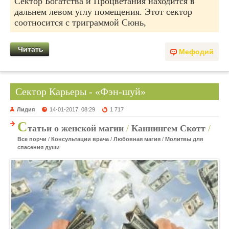
Сектор Богатства и Процветания находится в
дальнем левом углу помещения. Этот сектор
соотносится с триграммой Сюнь,
Читать
Мефодий
Сектор Карьеры - «Фэн-шуй»
Лидия
14-01-2017, 08:29
1 717
С
татьи о женской магии
/
Каннингем Скотт
/
Все порчи
/
Консультации врача
/
Любовная магия
/
Молитвы для
спасения души