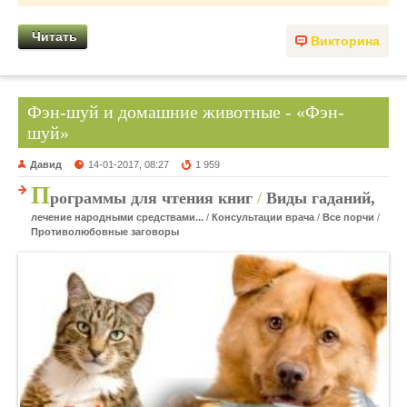
Читать
Викторина
Фэн-шуй и домашние животные - «Фэн-
шуй»
Давид
14-01-2017, 08:27
1 959
П
рограммы для чтения книг
/
Виды гаданий,
лечение народными средствами...
/
Консультации врача
/
Все порчи
/
Противолюбовные заговоры