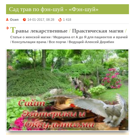
Сад трав по фэн-шуй - «Фэн-шуй»
Осип
14-01-2017, 08:28
1 418
Т
равы лекарственные
/
Практическая магия
/
Статьи о женской магии
/
Медицина от А до Я для пациентов и врачей
/
Консультации врача
/
Все порчи
/
Ведущий-Алексей Дерябин