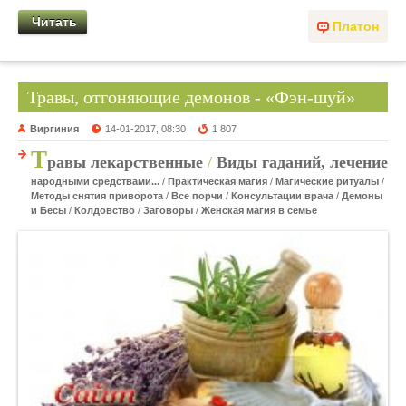
Читать
Платон
Травы, отгоняющие демонов - «Фэн-шуй»
Виргиния
14-01-2017, 08:30
1 807
Т
равы лекарственные
/
Виды гаданий, лечение
народными средствами...
/
Практическая магия
/
Магические ритуалы
/
Методы снятия приворота
/
Все порчи
/
Консультации врача
/
Демоны
и Бесы
/
Колдовство
/
Заговоры
/
Женская магия в семье