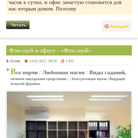
часов в сутки, и офис зачастую становится для
нас вторым домом. Поэтому
Читать
Аркадий
Фэн-шуй в офисе - «Фэн-шуй»
Остап
14-01-2017, 08:29
1 507
В
се порчи
/
Любовная магия
/
Виды гаданий,
лечение народными средствами...
/
Консультации врача
/
Ведущий-
Алексей Дерябин