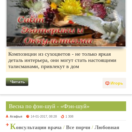
Композиции из сухоцветов - не только яркая
деталь интерьера, они могут стать настоящими
талисманами, привлекут в дом
Читать
Игорь
Весна по фэн-шуй - «Фэн-шуй»
Агафья
14-01-2017, 08:28
1 308
К
онсультации врача
/
Все порчи
/
Любовная