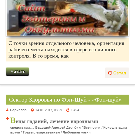
С точки зрения отдельного человека, ориентация
рабочего места находится в сфере его личного
контроля. В то время, как
Читать
Остап
Сектор Здоровья по Фэн-Шуй - «Фэн-шуй»
Борислав
14-01-2017, 08:29
1 454
В
иды гаданий, лечение народными
средствами...
/
Ведущий-Алексей Дерябин
/
Все порчи
/
Консультации
врача
/
Травы лекарственные
/
Любовная магия