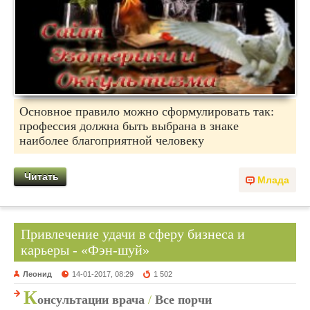
Основное правило можно сформулировать так:
профессия должна быть выбрана в знаке
наиболее благоприятной человеку
Читать
Млада
Привлечение удачи в сферу бизнеса и
карьеры - «Фэн-шуй»
Леонид
14-01-2017, 08:29
1 502
К
онсультации врача
/
Все порчи