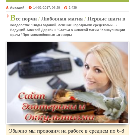
Аркадий
14-01-2017, 08:29
1 439
В
се порчи
/
Любовная магия
/
Первые шаги в
колдовстве
/
Виды гаданий, лечение народными средствами...
/
Ведущий-Алексей Дерябин
/
Статьи о женской магии
/
Консультации
врача
/
Противолюбовные заговоры
Обычно мы проводим на работе в среднем по 6-8