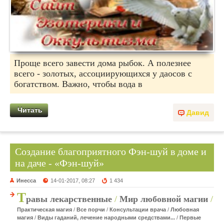
Проще всего завести дома рыбок. А полезнее
всего - золотых, ассоциирующихся у даосов с
богатством. Важно, чтобы вода в
Читать
Давид
Создание благоприятного Фэн-шуй в доме и
на даче - «Фэн-шуй»
Инесса
14-01-2017, 08:27
1 434
Т
равы лекарственные
/
Мир любовной магии
/
Практическая магия
/
Все порчи
/
Консультации врача
/
Любовная
магия
/
Виды гаданий, лечение народными средствами...
/
Первые