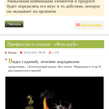
Уникальная комбинация элементов в продукте
будет определять его вкус и то действие, которое
он оказывает на организм.
Читать
Бронислава
Профессия и стихия - «Фэн-шуй»
Млада
14-01-2017, 08:29
1 379
В
иды гаданий, лечение народными
средствами...
/
Консультации врача
/
Все порчи
/
Медицина от А до Я
для пациентов и врачей