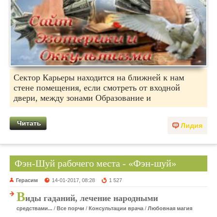
Сектор Карьеры находится на ближней к нам
стене помещения, если смотреть от входной
двери, между зонами Образование и
Читать
Лидия
Фэн-Шуй рабочего места - «Фэн-шуй»
Герасим
14-01-2017, 08:28
1 527
В
иды гаданий, лечение народными
средствами...
/
Все порчи
/
Консультации врача
/
Любовная магия