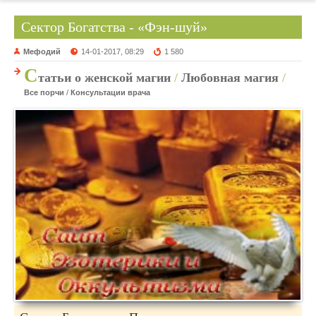
Сектор Богатства - «Фэн-шуй»
Мефодий
14-01-2017, 08:29
1 580
С
татьи о женской магии
/
Любовная магия
/
Все порчи
/
Консультации врача