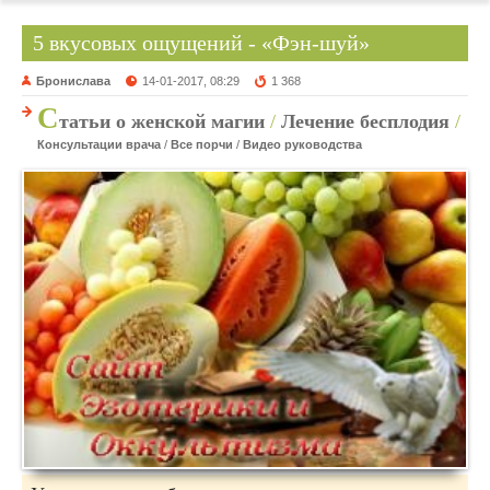
5 вкусовых ощущений - «Фэн-шуй»
Бронислава
14-01-2017, 08:29
1 368
С
татьи о женской магии
/
Лечение бесплодия
/
Консультации врача
/
Все порчи
/
Видео руководства