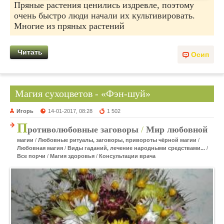
Пряные растения ценились издревле, поэтому
очень быстро люди начали их культивировать.
Многие из пряных растений
Читать
Осип
Магия сухоцветов - «Фэн-шуй»
Игорь
14-01-2017, 08:28
1 502
П
ротиволюбовные заговоры
/
Мир любовной
магии
/
Любовные ритуалы, заговоры, привороты чёрной магии
/
Любовная магия
/
Виды гаданий, лечение народными средствами...
/
Все порчи
/
Магия здоровья
/
Консультации врача