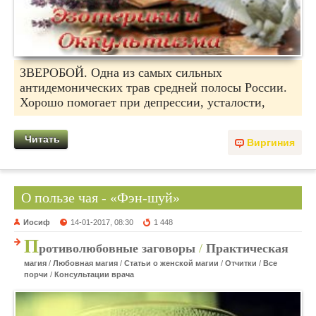
ЗВЕРОБОЙ. Одна из самых сильных
антидемонических трав средней полосы России.
Хорошо помогает при депрессии, усталости,
Читать
Виргиния
О пользе чая - «Фэн-шуй»
Иосиф
14-01-2017, 08:30
1 448
П
ротиволюбовные заговоры
/
Практическая
магия
/
Любовная магия
/
Статьи о женской магии
/
Отчитки
/
Все
порчи
/
Консультации врача