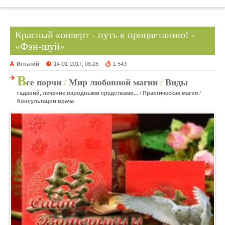
Красный конверт - путь к процветанию! -
«Фэн-шуй»
Игнатий
14-01-2017, 08:28
1 543
В
се порчи
/
Мир любовной магии
/
Виды
гаданий, лечение народными средствами...
/
Практическая магия
/
Консультации врача