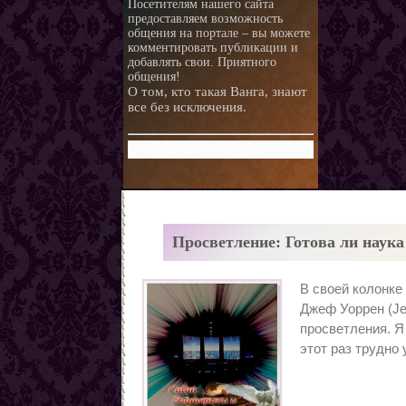
Посетителям нашего сайта
предоставляем возможность
любви.
Любовная ворожба народов
общения на портале – вы можете
мира
Магия и красота
комментировать публикации и
добавлять свои. Приятного
Приворотные зелья
общения!
О том, кто такая Ванга, знают
Как приготовить
все без исключения.
Сексуальные напитки
Законы кармы
Знаки кармы
Молитвы
Молитвы к ангелам дней
недели
Любовь и нумерология. Как
Просветление: Готова ли наука
правильно выбрать
Как разоблачить мерзавца
партнера
по знаку Зодиака.
Романтические приметы
В своей колонке
Виды Гадания и правила
Джеф Уоррен (Je
Хиромантия
просветления. Я
О действии приворота
этот раз трудно
Проведение ритуалов
Любовные привороты