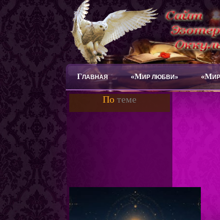
Г
«М
«М
ЛАВНАЯ
ИР ЛЮБВИ»
ИР
По
теме