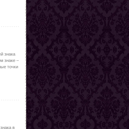
ей знака
м знаке –
ные точки
 знака в