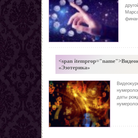
Заговоры от наркомании
друго
Все порчи
Марса
финан
<span itemprop="name">Видеок
«Эзотерика»
Видеокур
нумеролог
даты рожд
нумеролог