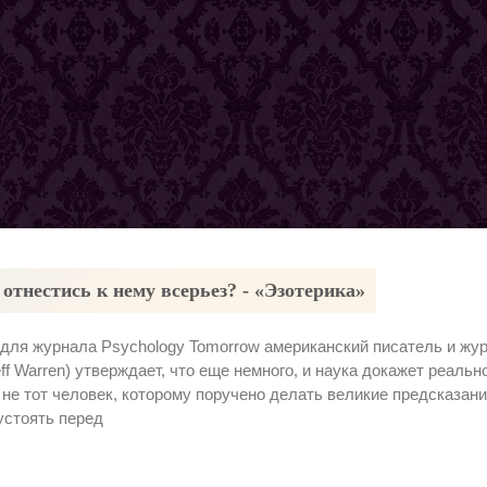
 отнестись к нему всерьез? - «Эзотерика»
 для журнала Psychology Tomorrow американский писатель и жу
ff Warren) утверждает, что еще немного, и наука докажет реальн
 не тот человек, которому поручено делать великие предсказани
 устоять перед