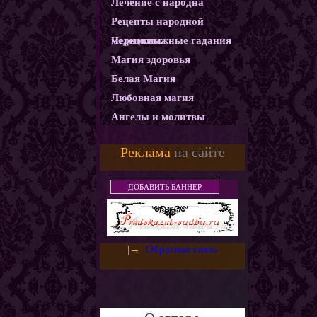
Лечение с народна
Рецепты народной
медецины.
Чернокнижные гадания
Магия здоровья
Белая Магия
Любовная магия
Ангелы и молитвы
Карма
Реклама
на сайте
Магические ритуалы
Демоны и Бесы
ДОБАВИТЬ БАННЕР
Колдовство
Магия защиты
Использование монет как
|→
Обратная связь
амулетов и талисманов
Слияние с деньгами.
Денежный горшочек
Денежная ванна
Золотое денежное