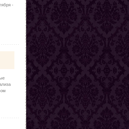
тября -
ные
ализа
лом