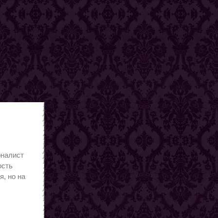
рналист
ость
я, но на