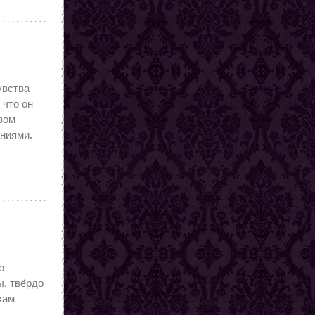
увства
 что он
зом
аниями.
о
ы, твёрдо
кам