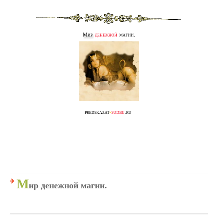
Мир
денежной
магии.
predskazat
-
sudbu
.ru
М
ир денежной магии.