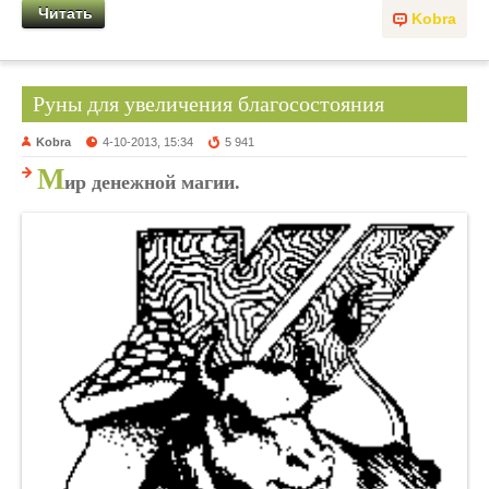
Читать
Kobra
Руны для увеличения благосостояния
Kobra
4-10-2013, 15:34
5 941
М
ир денежной магии.