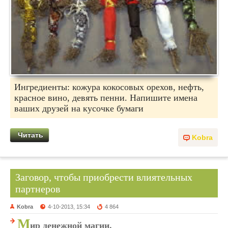
Ингредиенты: кожура кокосовых орехов, нефть,
красное вино, девять пенни. Напишите имена
ваших друзей на кусочке бумаги
Читать
Kobra
Заговор, чтобы приобрести влиятельных
партнеров
Kobra
4-10-2013, 15:34
4 864
М
ир денежной магии.