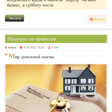
бизнес, в субботу после
Читать
Kobra
Покупать по правилам
Kobra
4-10-2013, 15:34
4 439
М
ир денежной магии.