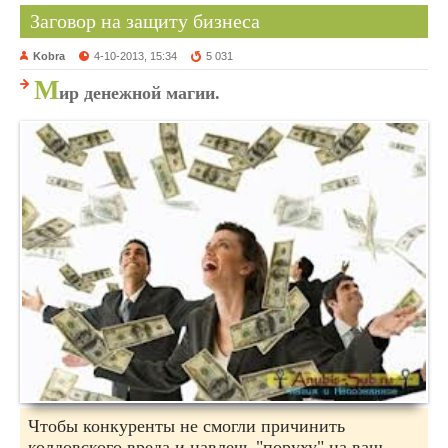
Заговор на защиту бизнеса
Kobra
4-10-2013, 15:34
5 031
М
ир денежной магии.
Чтобы конкуренты не смогли причинить
колдовского вреда и навлечь "поруху" на ваш