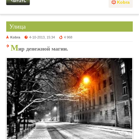
Читать
Kobra
Улица
Kobra
4-10-2013, 15:34
4 968
М
ир денежной магии.