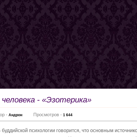
человека - «Эзотерика»
ор -
Просмотров -
Андрон
1 644
 буддийской психологии говорится, что основным источник