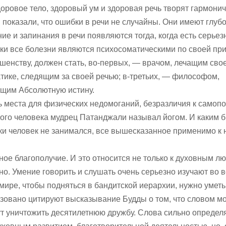
доровое тело, здоровый ум и здоровая речь творят гармони
показали, что ошибки в речи не случайны. Они имеют глуб
ие и запинания в речи появляются тогда, когда есть серьез
и все болезни являются психосоматическими по своей при
шенству, должен стать, во-первых, — врачом, лечащим свое
тике, следящим за своей речью; в-третьих, — философом,
щим Абсолютную истину.
ть места для физических недомоганий, безразличия к самоп
кого человека мудрец Патанджали называл йогом. И каким 
ики человек не занимался, все вышесказанное применимо к 
ное благополучие. И это относится не только к духовным лю
ьно. Умение говорить и слушать очень серьезно изучают во 
мире, чтобы подняться в бандитской иерархии, нужно уметь
изовано цитируют высказывание Будды о том, что словом м
гут уничтожить десятилетнюю дружбу. Слова сильно опреде