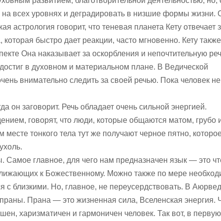
уховным развитием, благотворительной деятельностью, но,
ь на всех уровнях и деградировать в низшие формы жизни. 
ая астрология говорит, что теневая планета Кету отвечает 
, которая быстро дает реакции, часто мгновенно. Кету также
пекте Она наказывает за оскорбления и непочтительную реч
 достиг в духовном и материальном плане. В Ведической
чень внимательно следить за своей речью. Пока человек не
да он заговорит. Речь обладает очень сильной энергией.
нием, говорят, что люди, которые общаются матом, грубо 
м месте тонкого тела тут же получают черное пятно, которо
ухоль.
. Самое главное, для чего нам предназначен язык — это ч
ближающих к Божественному. Можно также по мере необход
я с близкими. Но, главное, не переусердствовать. В Аюрве
 праны. Прана — это жизненная сила, Вселенская энергия.
шен, харизматичен и гармоничен человек. Так вот, в перву