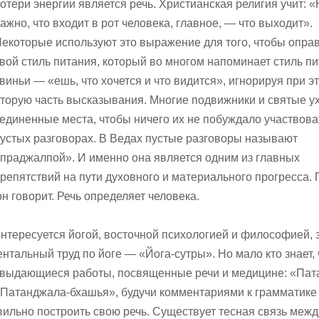
отери энергии является речь. Христианская религия учит: 
ажно, что входит в рот человека, главное, — что выходит».
екоторые используют это выражение для того, чтобы опра
вой стиль питания, который во многом напоминает стиль п
виньи — «ешь, что хочется и что видится», игнорируя при э
торую часть высказывания. Многие подвижники и святые у
единенные места, чтобы ничего их не побуждало участвова
устых разговорах. В Ведах пустые разговоры называют
праджалпой». И именно она является одним из главных
репятствий на пути духовного и материального прогресса.
он говорит. Речь определяет человека.
нтересуется йогой, восточной психологией и философией, 
тальный труд по йоге — «Йога-сутры». Но мало кто знает, ч
е выдающиеся работы, посвященные речи и медицине: «Пат
«Патанджала-бхашья», будучи комментариями к грамматике
равильно построить свою речь. Существует тесная связь меж