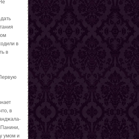
«Не
вдать
итания
том
ходили в
ть в
 Первую
знает
то, в
анджала-
 Панини,
ду умом и