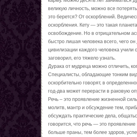
карму. Можно десять лет заниматься д
великую личность, можно все потерят
это берется? От оскорблений. Ведическ
оскорбления. Кету — это такая планета
освобождение. Но в отрицательном ас
быстро лишая человека всего, чего он
цивилизации каждого человека учили о
заговорил, его тяжело узнать.
Дурака от мудреца можно отличить, ког
Специалисты, обладающие тонким виде
оскорбительно говорят, в определенно
год-два может перерасти в раковую оп
Речь – это проявление жизненной силы
молитв, мантр и обсуждение тем, при
обсуждать практические дела, общатьс
говорится, что речь — это проявление
больше праны, тем более здоров, успе