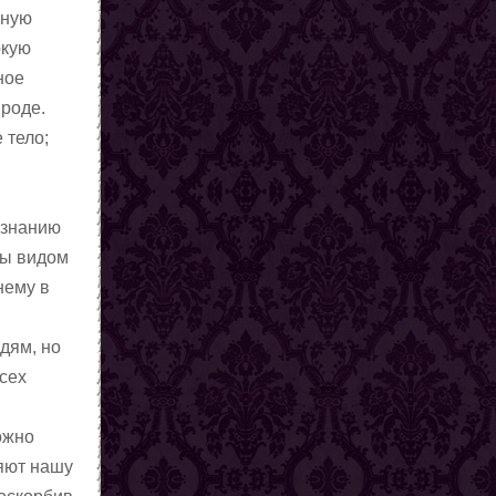
чную
окую
ное
роде.
 тело;
ознанию
бы видом
нему в
дям, но
всех
ожно
ляют нашу