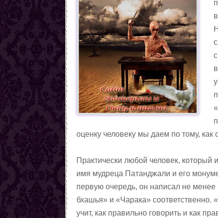
п
в
Н
с
с
в
у
п
«
п
оценку человеку мы даем по тому, как 
Практически любой человек, который и
имя мудреца Патанджали и его монумен
первую очередь, он написал не мене
бхашья» и «Чарака» соответственно. 
учит, как правильно говорить и как п