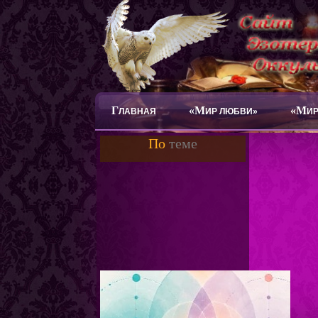
Г
«М
«М
ЛАВНАЯ
ИР ЛЮБВИ»
ИР
По
теме