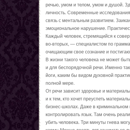
речью, умом и телом, умом и душой. З
личность. Современные исследования 
связь с ментальным развитием. Заикан
эмоциональное нарушение. Практическ
Каждый человек, стремящийся к совер
во-вторых, — специалистом по грамма
очищающим свое сознание и постигаю
В жизни такого человека не может бы
и для беспорядочной речи. Именно та
йоги, каким бы видом духовной практ
полной мере.
От речи зависит здоровье и материаль
и к тем, кто хочет преуспеть материал
бизнес-школах. Даже в криминальном 
контролировать язык. Там очень реал
убить человека. Три минуты гнева мо