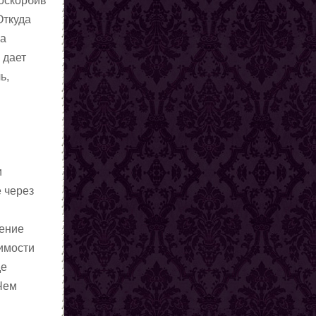
 оскорбив
Откуда
за
 дает
ь,
и
е через
тение
имости
де
 Чем
ю