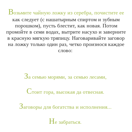
В
озьмите чайную ложку из серебра, почистите ее
как следует (с нашатырным спиртом и зубным
порошком), пусть блестит, как новая. Потом
промойте в семи водах, вытрите насухо и заверните
в красную мягкую тряпицу. Наговаривайте заговор
на ложку только один раз, четко произнося каждое
слово:
З
а семью морями, за семью лесами,
С
тоит гора, высокая да отвесная.
З
аговоры для богатства и исполнения...
Н
е забраться.