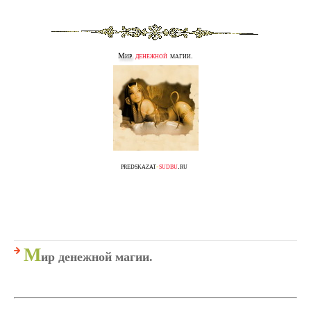
Мир
денежной
магии.
predskazat
-
sudbu
.ru
М
ир денежной магии.