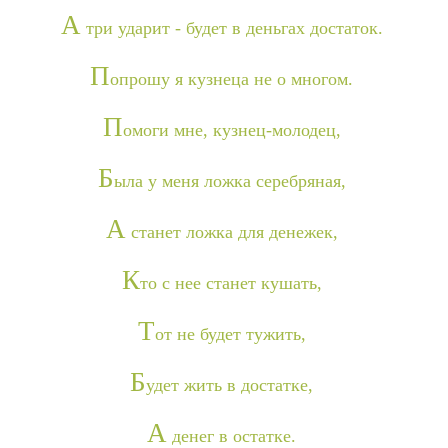
А
три ударит - будет в деньгах достаток.
П
опрошу я кузнеца не о многом.
П
омоги мне, кузнец-молодец,
Б
ыла у меня ложка серебряная,
А
станет ложка для денежек,
К
то с нее станет кушать,
Т
от не будет тужить,
Б
удет жить в достатке,
А
денег в остатке.