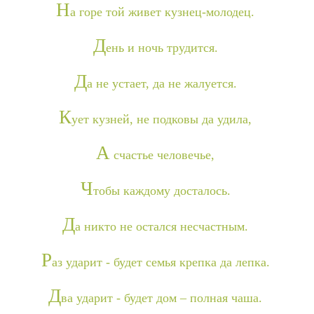
Н
а горе той живет кузнец-молодец.
Д
ень и ночь трудится.
Д
а не устает, да не жалуется.
К
ует кузней, не подковы да удила,
А
счастье человечье,
Ч
тобы каждому досталось.
Д
а никто не остался несчастным.
Р
аз ударит - будет семья крепка да лепка.
Д
ва ударит - будет дом – полная чаша.