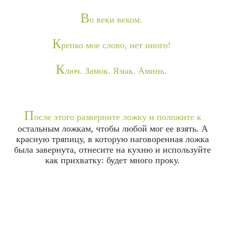
В
о веки веком.
К
репко мое слово, нет иного!
К
люч. Замок. Язык. Аминь.
П
осле этого разверните ложку и положите к
остальным ложкам, чтобы любой мог ее взять. А
красную тряпицу, в которую наговоренная ложка
была завернута, отнесите на кухню и используйте
как прихватку: будет много проку.