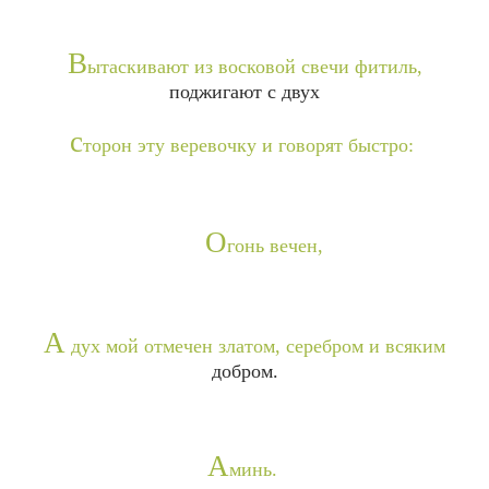
В
ытаскивают из восковой свечи фитиль,
поджигают с двух
с
торон эту веревочку и говорят быстро:
О
гонь вечен,
А
дух мой отмечен златом, серебром и всяким
добром.
А
минь.