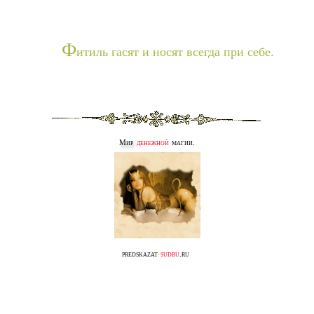
Ф
итиль гасят и носят всегда при себе.
Мир
денежной
магии.
predskazat
-
sudbu
.ru