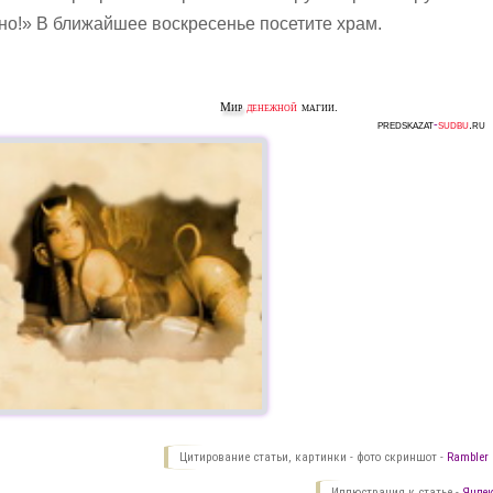
но!» В ближайшее воскресенье посетите храм.
Мир
денежной
магии.
predskazat
-
sudbu
.ru
Цитирование статьи, картинки - фото скриншот -
Rambler 
Иллюстрация к статье -
Яндек