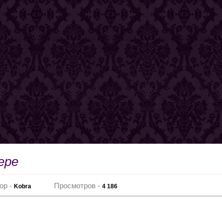
ере
ор -
Просмотров -
Kobra
4 186