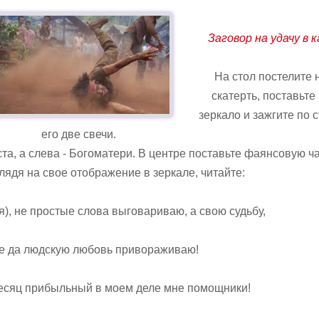
Заговор на удачу в 
На стол постелите 
скатерть, поставьте
зеркало и зажгите по 
его две свечи.
а, а слева - Богоматери. В центре поставьте фаянсовую ч
лядя на свое отображение в зеркале, читайте:
я), не простые слова выговариваю, а свою судьбу,
е да людскую любовь привораживаю!
есяц прибыльный в моем деле мне помощники!