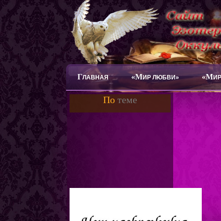
Г
«М
«М
ЛАВНАЯ
ИР ЛЮБВИ»
ИР
По
теме