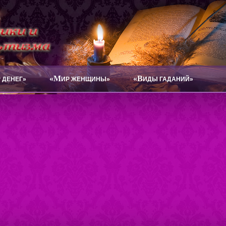
«М
«В
 ДЕНЕГ»
ИР ЖЕНЩИНЫ»
ИДЫ ГАДАНИЙ»