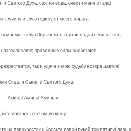
, и Святого Духа, святая вода, очерти меня от зла!
ю кручину и злую годину от моего порога.
р к моему столу. (Обрызгайте святой водой себя и стол.)
 благословляет, праведные силы оберегают.
-разрастается, так и удача в мою судьбу возвращается!
имя Отца, и Сына, и Святого Духа.
Аминь! Аминь! Аминь!»
айте догореть свечам до конца.
ите на перекресток и бросьте левой рукой три пятирублевы