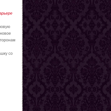
карьере
новую
 новое
сторонам
ашку со