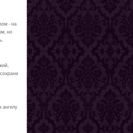
ом - на
ом, но
ь.
жий,
 сохрани
к ангелу