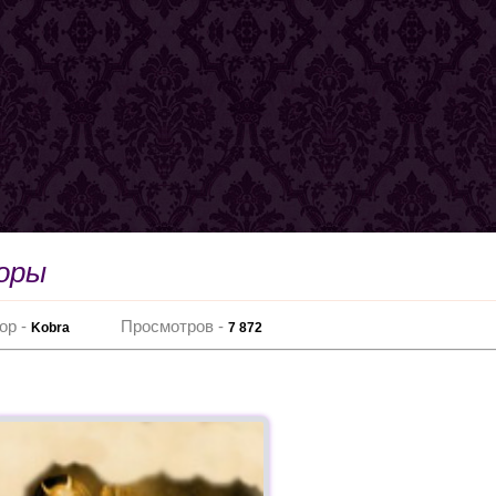
воры
ор -
Просмотров -
Kobra
7 872