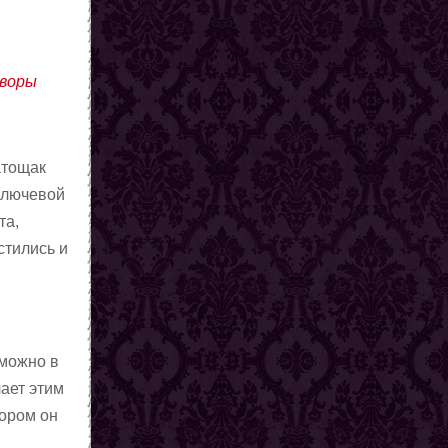
оворы
атощак
ключевой
та,
стились и
 можно в
чает этим
тором он