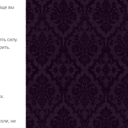
обще вы
ть силу.
рить.
х.
оли, ни