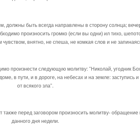
м, должны быть всегда направлены в сторону солнца; вечер
бходимо произносить громко (если вы одни) ил тихо, шепот
чувством, внятно, не спеша, не комкая слов и не запинаяс
мо произнести следующую молитву: "Николай, угодник Бо
оме, в пути, и в дороге, на небесах и на земле: заступись и
от всякого зла".
т также перед заговором произносить молитву- обращение 
данного дня недели.