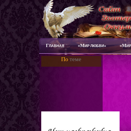
Г
«М
«М
ЛАВНАЯ
ИР ЛЮБВИ»
ИР
По
теме