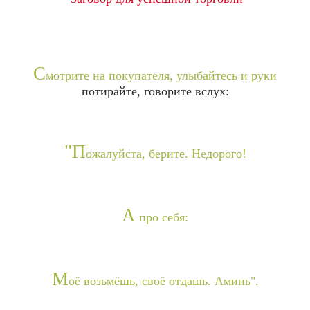
С
мотрите на покупателя, улыбайтесь и руки
потирайте, говорите вслух:
"П
ожалуйста, берите. Недорого!
А
про себя:
М
оё возьмёшь, своё отдашь. Аминь".