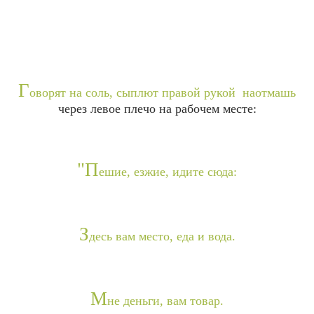
Г
оворят на соль, сыплют правой рукой наотмашь
через левое плечо на рабочем месте:
"П
ешие, езжие, идите сюда:
З
десь вам место, еда и вода.
М
не деньги, вам товар.