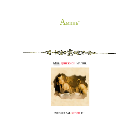
А
минь"
Мир
денежной
магии.
predskazat
-
sudbu
.ru