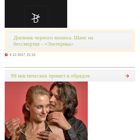
Дневник черного монаха. Шанс на
бессмертие - «Эзотерика»
4-12-2017, 21:10
99 мистических примет и обрядов