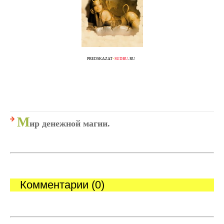
predskazat
-
sudbu
.ru
М
ир денежной магии.
Комментарии (0)