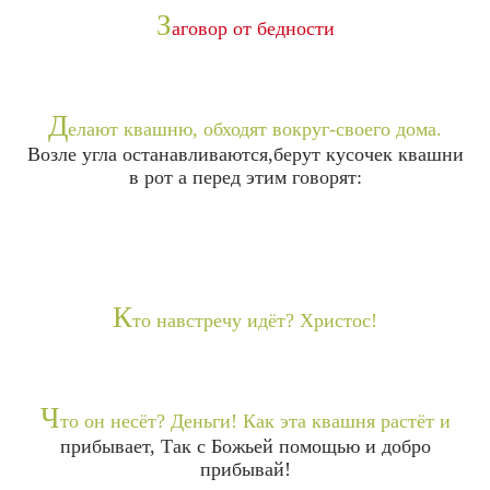
З
аговор от бедности
Д
елают квашню, обходят вокруг-своего дома.
Возле угла останавливаются,берут кусочек квашни
в рот а перед этим говорят:
К
то навстречу идёт? Христос!
Ч
то он несёт? Деньги! Как эта квашня растёт и
прибывает, Так с Божьей помощью и добро
прибывай!