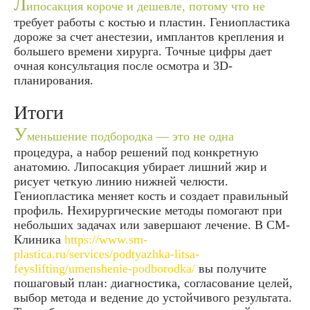
Л
ипосакция короче и дешевле, потому что не
требует работы с костью и пластин. Гениопластика
дороже за счет анестезии, имплантов крепления и
большего времени хирурга. Точные цифры дает
очная консультация после осмотра и 3D-
планирования.
Итоги
У
меньшение подбородка — это не одна
процедура, а набор решений под конкретную
анатомию. Липосакция убирает лишний жир и
рисует четкую линию нижней челюсти.
Гениопластика меняет кость и создает правильный
профиль. Нехирургические методы помогают при
небольших задачах или завершают лечение. В СМ-
Клиника
https://www.sm-
plastica.ru/services/podtyazhka-litsa-
feyslifting/umenshenie-podborodka/
вы получите
пошаговый план: диагностика, согласование целей,
выбор метода и ведение до устойчивого результата.