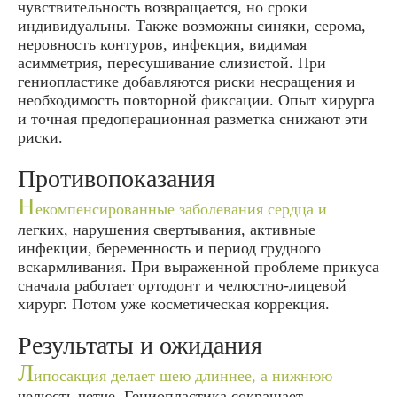
чувствительность возвращается, но сроки
индивидуальны. Также возможны синяки, серома,
неровность контуров, инфекция, видимая
асимметрия, пересушивание слизистой. При
гениопластике добавляются риски несращения и
необходимость повторной фиксации. Опыт хирурга
и точная предоперационная разметка снижают эти
риски.
Противопоказания
Н
екомпенсированные заболевания сердца и
легких, нарушения свертывания, активные
инфекции, беременность и период грудного
вскармливания. При выраженной проблеме прикуса
сначала работает ортодонт и челюстно-лицевой
хирург. Потом уже косметическая коррекция.
Результаты и ожидания
Л
ипосакция делает шею длиннее, а нижнюю
челюсть четче. Гениопластика сокращает