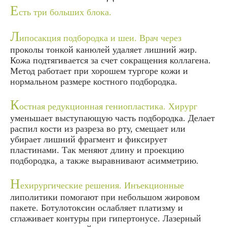
Е
сть три больших блока.
Л
ипосакция подбородка и шеи. Врач через
проколы тонкой канюлей удаляет лишний жир.
Кожа подтягивается за счет сокращения коллагена.
Метод работает при хорошем тургоре кожи и
нормальном размере костного подбородка.
К
остная редукционная гениопластика. Хирург
уменьшает выступающую часть подбородка. Делает
распил кости из разреза во рту, смещает или
убирает лишний фрагмент и фиксирует
пластинами. Так меняют длину и проекцию
подбородка, а также выравнивают асимметрию.
Н
ехирургические решения. Инъекционные
липолитики помогают при небольшом жировом
пакете. Ботулотоксин ослабляет платизму и
сглаживает контуры при гипертонусе. Лазерный