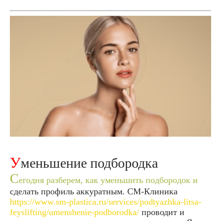
Уменьшение подбородка
С
егодня разберем, как уменьшить подбородок и
сделать профиль аккуратным. СМ-Клиника
https://www.sm-plastica.ru/services/podtyazhka-litsa-
feyslifting/umenshenie-podborodka/
проводит и