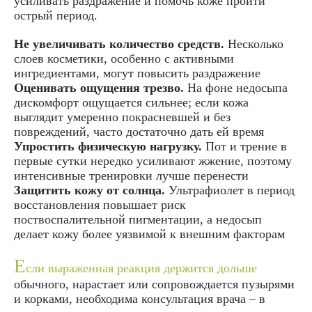
усиливать раздражение и помочь коже пройти
острый период.
Не увеличивать количество средств.
Несколько
слоев косметики, особенно с активными
ингредиентами, могут повысить раздражение
Оценивать ощущения трезво.
На фоне недосыпа
дискомфорт ощущается сильнее; если кожа
выглядит умеренно покрасневшей и без
повреждений, часто достаточно дать ей время
Упростить физическую нагрузку.
Пот и трение в
первые сутки нередко усиливают жжение, поэтому
интенсивные тренировки лучше перенести
Защитить кожу от солнца.
Ультрафиолет в период
восстановления повышает риск
поствоспалительной пигментации, а недосып
делает кожу более уязвимой к внешним факторам
Е
сли выраженная реакция держится дольше
обычного, нарастает или сопровождается пузырями
и корками, необходима консультация врача – в