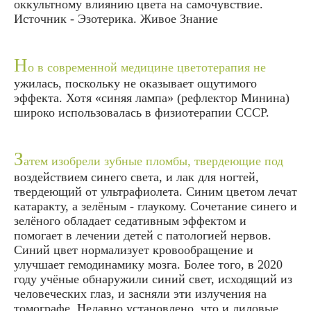
оккультному влиянию цвета на самочувствие.
Источник - Эзотерика. Живое Знание
Н
о в современной медицине цветотерапия не
ужилась, поскольку не оказывает ощутимого
эффекта. Хотя «синяя лампа» (рефлектор Минина)
широко использовалась в физиотерапии СССР.
З
атем изобрели зубные пломбы, твердеющие под
воздействием синего света, и лак для ногтей,
твердеющий от ультрафиолета. Синим цветом лечат
катаракту, а зелёным - глаукому. Сочетание синего и
зелёного обладает седативным эффектом и
помогает в лечении детей с патологией нервов.
Синий цвет нормализует кровообращение и
улучшает гемодинамику мозга. Более того, в 2020
году учёные обнаружили синий свет, исходящий из
человеческих глаз, и засняли эти излучения на
томографе. Недавно установлено, что и лиловые