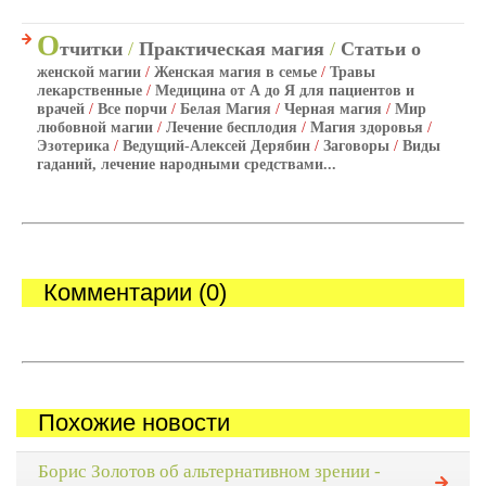
О
тчитки
/
Практическая магия
/
Статьи о
женской магии
/
Женская магия в семье
/
Травы
лекарственные
/
Медицина от А до Я для пациентов и
врачей
/
Все порчи
/
Белая Магия
/
Черная магия
/
Мир
любовной магии
/
Лечение бесплодия
/
Магия здоровья
/
Эзотерика
/
Ведущий-Алексей Дерябин
/
Заговоры
/
Виды
гаданий, лечение народными средствами...
Комментарии (0)
Похожие новости
Борис Золотов об альтернативном зрении -