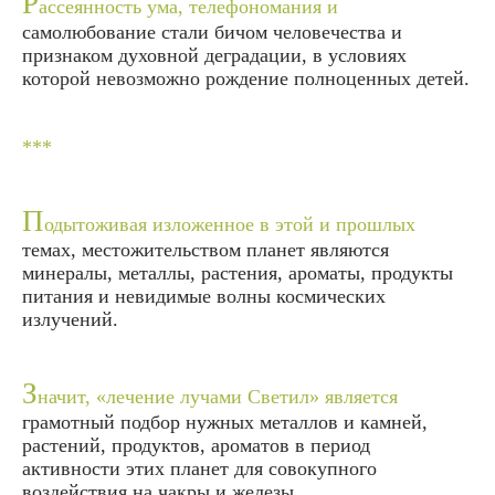
Р
ассеянность ума, телефономания и
самолюбование стали бичом человечества и
признаком духовной деградации, в условиях
которой невозможно рождение полноценных детей.
***
П
одытоживая изложенное в этой и прошлых
темах, местожительством планет являются
минералы, металлы, растения, ароматы, продукты
питания и невидимые волны космических
излучений.
З
начит, «лечение лучами Светил» является
грамотный подбор нужных металлов и камней,
растений, продуктов, ароматов в период
активности этих планет для совокупного
воздействия на чакры и железы.