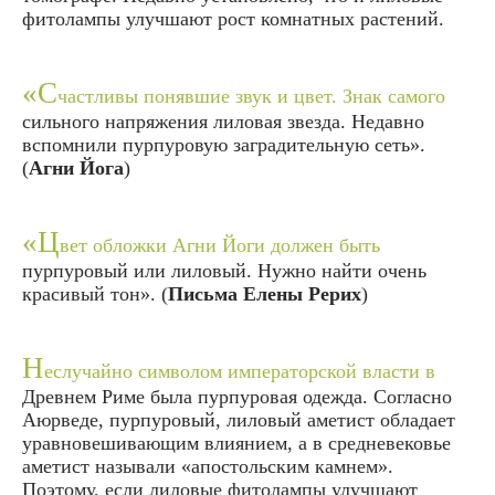
фитолампы улучшают рост комнатных растений.
«С
частливы понявшие звук и цвет. Знак самого
сильного напряжения лиловая звезда. Недавно
вспомнили пурпуровую заградительную сеть».
(
Агни Йога
)
«Ц
вет обложки Агни Йоги должен быть
пурпуровый или лиловый. Нужно найти очень
красивый тон». (
Письма Елены Рерих
)
Н
еслучайно символом императорской власти в
Древнем Риме была пурпуровая одежда. Согласно
Аюрведе, пурпуровый, лиловый аметист обладает
уравновешивающим влиянием, а в средневековье
аметист называли «апостольским камнем».
Поэтому, если лиловые фитолампы улучшают