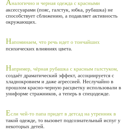
А
налогично и черная одежда с красными
аксессуарами (пояс, галстук, юбка, рубашка) не
способствует сближению, а подавляет активность
окружающих.
Н
апоминаем, что речь идет о тончайших
психических влияниях цвета.
Н
апример, чёрная рубашка с красным галстуком,
создаёт драматический эффект, ассоциируется с
хладнокровием и даже агрессией. Неслучайно в
прошлом красно-черную расцветку использовали в
униформе стражников, а теперь в спецодежде.
Е
сли чей-то папа придет в детсад на утренник в
такой одежде, то вызовет подсознательный испуг у
некоторых детей.