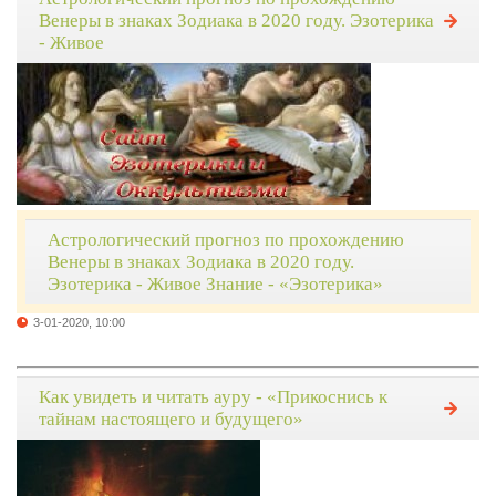
Венеры в знаках Зодиака в 2020 году. Эзотерика
- Живое
Астрологический прогноз по прохождению
Венеры в знаках Зодиака в 2020 году.
Эзотерика - Живое Знание - «Эзотерика»
3-01-2020, 10:00
Как увидеть и читать ауру - «Прикоснись к
тайнам настоящего и будущего»