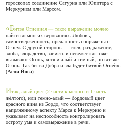
гороскопах соединение Сатурна или Юпитера с
Меркурием или Марсом.
«Б
итва Огненная — такое выражение можно
найти во многих верованиях. Любовь,
самоотверженность, преданность сопряжены с
Огнем. С другой стороны — гнев, раздражение,
злоба, злорадство, зависть и невежество тоже
вызывают Огонь, хотя и алый и темный, но все же
Огонь. Так битва Добра и зла будет битвой Огней».
(
Агни Йога
)
И
так, алый цвет (2 части красного и 1 часть
жёлтого), или темно-алый — бордовый цвет
красного вина из Бордо, что соответствует
напряженному аспекту Марса к Меркурию и
указывает на неспособность контролировать
остроту ума и самовыражение в речи.