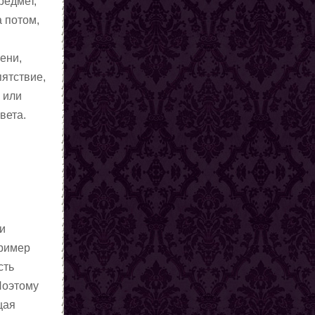
редмет,
а потом,
ени,
пятствие,
и или
вета.
 и
пример
сть
 Поэтому
щая