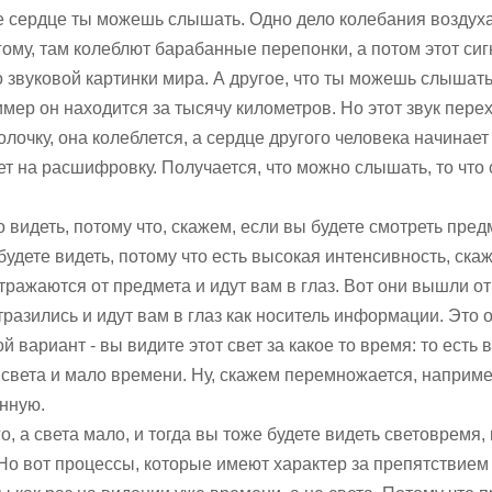
ое сердце ты можешь слышать. Одно дело колебания воздуха
угому, там колеблют барабанные перепонки, а потом этот си
 звуковой картинки мира. А другое, что ты можешь слышать 
мер он находится за тысячу километров. Но этот звук пере
лочку, она колеблется, а сердце другого человека начинает
ет на расшифровку. Получается, что можно слышать, то что
 видеть, потому что, скажем, если вы будете смотреть пред
будете видеть, потому что есть высокая интенсивность, ска
тражаются от предмета и идут вам в глаз. Вот они вышли от
разились и идут вам в глаз как носитель информации. Это 
ой вариант - вы видите этот свет за какое то время: то есть 
 света и мало времени. Ну, скажем перемножается, наприме
нную.
, а света мало, и тогда вы тоже будете видеть световремя,
. Но вот процессы, которые имеют характер за препятствием