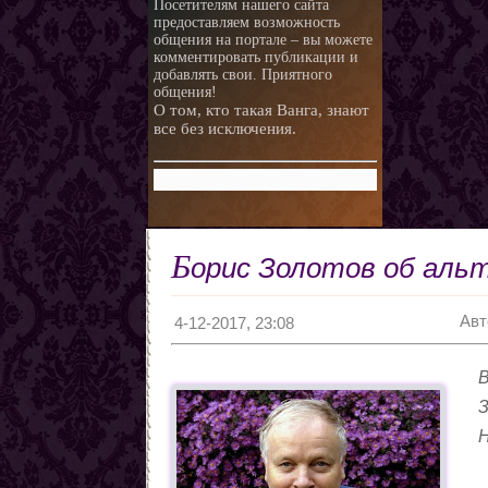
Посетителям нашего сайта
предоставляем возможность
общения на портале – вы можете
комментировать публикации и
добавлять свои. Приятного
общения!
О том, кто такая Ванга, знают
все без исключения.
Б
орис Золотов об аль
Авт
4-12-2017, 23:08
В
З
Н