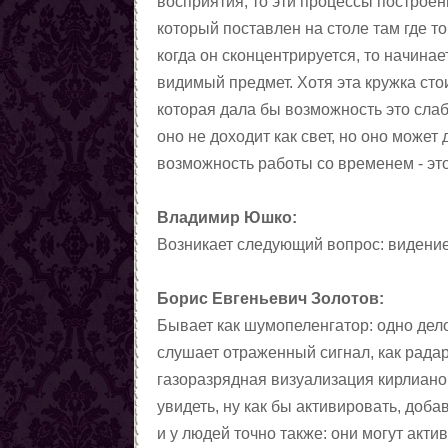
восприятия, то эти процессы построены
который поставлен на столе там где то
когда он сконцентрируется, то начинае
видимый предмет. Хотя эта кружка сто
которая дала бы возможность это слаб
оно не доходит как свет, но оно может
возможность работы со временем - это
Владимир Юшко:
Возникает следующий вопрос: видение
Борис Евгеньевич Золотов:
Бывает как шумопеленгатор: одно дело
слушает отраженный сигнал, как рада
газоразрядная визуализация кирлиано
увидеть, ну как бы активировать, доба
и у людей точно также: они могут акти