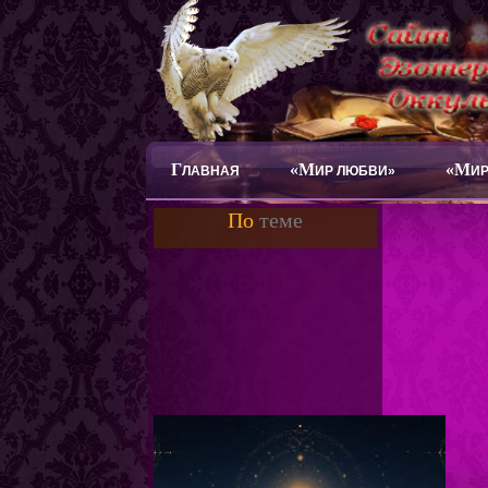
Г
«М
«М
ЛАВНАЯ
ИР ЛЮБВИ»
ИР
По
теме