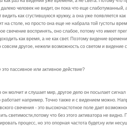
 как раз на видении уже времени, а не света. Потому что п
 далеко человек не видит, он пока что еще слаботуманный, 
т видить как сгустившуюся кружку, а она уже появляется как
ит на столе, но просто она еще не набрала той густоты врем
ое свечение воспринять, оно слабое, потому что имеет пре
 доходить как время, а не как свет. Поэтому видение времен
 совсем другое, нежели возможность со светом и видение с
 это пассивное или активное действие?
 он молчит и слушает мир, другое дело он посылает сигнал
р работает например. Точно также и с видением можно. На
вского свечения - это высокочастотное поле дает возможно
вить светимости,потому что без этого активатора не видно.
вировать процесс, но это опорная частота будет,ну или несу