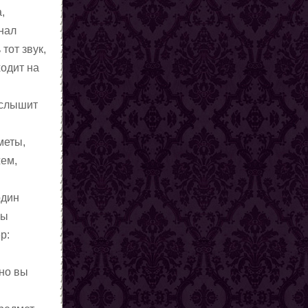
,
гнал
тот звук,
ходит на
 слышит
меты,
жем,
один
вы
р:
 но вы