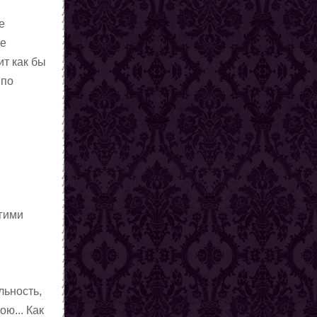
е
ие
ит как бы
 по
угими
льность,
ою... Как