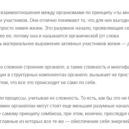
е взаимоотношения между организмами по принципу «ты мн
х участников. Они отлично понимают то, что для них выгодн
 просто химия жизни. Это разумное начало, проявляющее с
е ее, потому она и называется органической (от слова
шь материальное выражение активных участников жизни —
но сложное строение органелл, а также сложность и многоф
их в структурных компонентах органелл, вызывает не прос
ом, что все это происходит не само по себе.
 процессы, учитывая их сложность. То есть, как бы это ни
самих органеллах могут стоят еще меньшие разумные начал
е самому принципу симбиоза, при этом, конечно, преследуя 
главные из которых все те же — обеспечение себя энергие