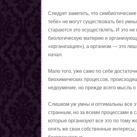
магии
Любовные ритуалы,
Следует заметить, что симбиотически
заговоры, привороты
Первые шаги в колдовстве
тебе» не могут существовать без умны
чёрной магии
Колдовская пирамида
стараются это осуществлять. И это не
Заговоры
биологическую материю и организующе
Снять порчу
«организация»), а организм — это ли
Снять сглаз
начал.
Снять проклятия
Отчитки
Мало того, уже само по себе достаточ
Заговоры от азарта
биохимических процессов, происходящ
Заговоры от алчности
недоумение, но прежде всего мысль о т
Заговоры от ленности
Заговоры от страха
Слишком уж умны и оптимальны все эти
Заговоры от алкоголизма
странным, но за всеми процессами в 
Шепотки на трезвость
которые организуют все это по тому ж
От детского алкоголизма
опять же свои собственные интересы, 
Заговоры от курения