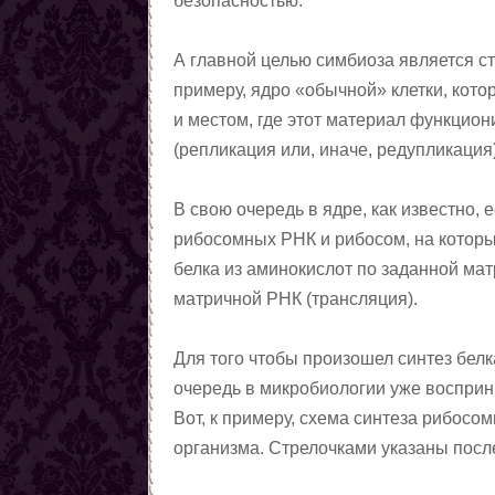
безопасностью.
Заговоры от наркомании
Все порчи
А главной целью симбиоза является с
примеру, ядро «обычной» клетки, кот
и местом, где этот материал функцион
(репликация или, иначе, редупликация
В свою очередь в ядре, как известно,
рибосомных РНК и рибосом, на котор
белка из аминокислот по заданной ма
матричной РНК (трансляция).
Для того чтобы произошел синтез белк
очередь в микробиологии уже восприни
Вот, к примеру, схема синтеза рибосо
организма. Стрелочками указаны посл