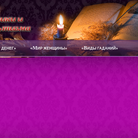
«М
«В
 ДЕНЕГ»
ИР ЖЕНЩИНЫ»
ИДЫ ГАДАНИЙ»