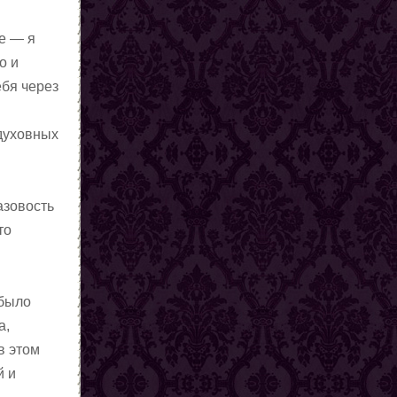
е — я
о и
ебя через
 духовных
азовость
то
 было
а,
в этом
й и