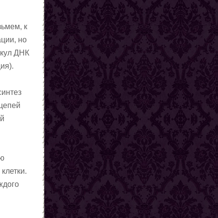
ьмем, к
ции, но
екул ДНК
ия).
синтез
 цепей
ой
ою
клетки.
ждого