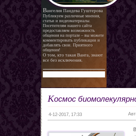
любви.
Любовная ворожба народов
В
ангелия Пандева Гуштерова
мира
Магия и красота
Публикуем различные мнения,
статьи и видеоматериалы.
Приворотные зелья
Посетителям нашего сайта
предоставляем возможность
Как приготовить
общения на портале – вы можете
Сексуальные напитки
Законы кармы
комментировать публикации и
добавлять свои. Приятного
Знаки кармы
общения!
О том, кто такая Ванга, знают
Молитвы
все без исключения.
Молитвы к ангелам дней
недели
Любовь и нумерология. Как
правильно выбрать
Как разоблачить мерзавца
партнера
по знаку Зодиака.
Романтические приметы
К
осмос биомолекулярно
Виды Гадания и правила
Хиромантия
Авт
О действии приворота
4-12-2017, 17:33
Проведение ритуалов
В
Любовные привороты