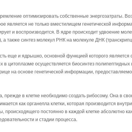
тремление оптимизировать собственные энергозатраты. Воз
орое является не только вместилищем генетической информа
ирует и воспроизводится. В ядре происходит удвоение мол
), а также синтез молекул РНК на молекуле ДНК (транскрипц
 есть еще и ядрышко, основной функцией которого является 
ых в цитоплазме осуществляется биосинтез полипептидных
трице на основе генетической информации, предоставляем
а, прежде в клетке необходимо создать рибосому. Она в св
мается как органелла клетки, которая производится внутри 
мы, происходящего постоянно в каждой клетке абсолютно ка
едовательности и стадии процесса.