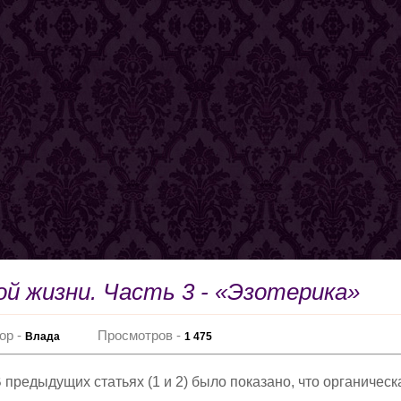
й жизни. Часть 3 - «Эзотерика»
ор -
Просмотров -
Влада
1 475
 предыдущих статьях (1 и 2) было показано, что органическ