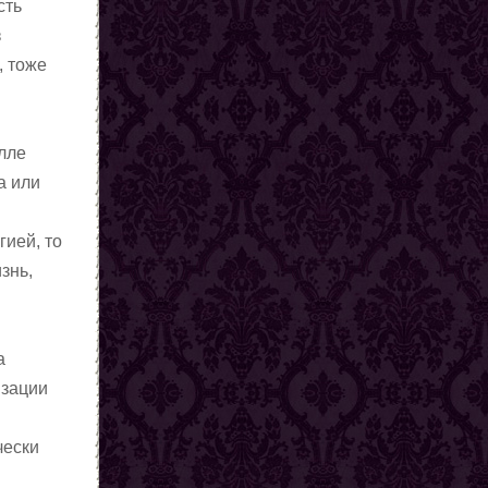
сть
з
, тоже
елле
а или
гией, то
знь,
а
изации
чески