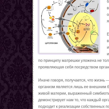
б
Любовные заговоры
в
Противолюбовные заговоры
о
Методы снятия приворота
я
Магические приёмы,
помогающие вернуть
Вызовы(чтобы человек к
Е
любовь
вам явился)
Заговоры, чтобы пришла
в
любовь
Заговоры на возвращение
и
любви
Семейная магия
и
Цыганская любовная
по принципу матрешки уложена не тол
магия. Талисманы.
Любовные ритуалы и
проявляющая себя посредством орган
Амулеты
заговоры чёрной магии
Заговоры на месть
сопернице
Сексуальная магия
Иначе говоря, получается, что жизнь
Любовная магия по
организм является лишь ее внешним 
Северным традициям
Статьи о женской магии
живой материи, выраженный симбиоти
Статьи о магии
демонстрирует нам то, что каждый ор
Демонология
подходит к реализации собственных п
Ритуалы и заговоры черной