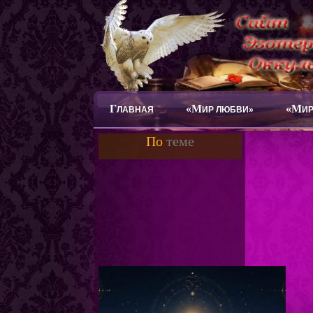
Г
«М
«М
ЛАВНАЯ
ИР ЛЮБВИ»
ИР
По
теме