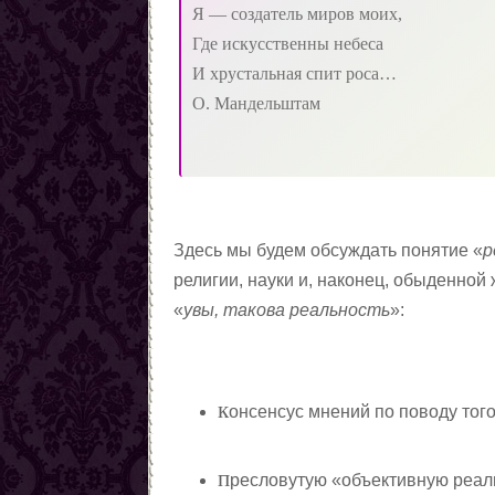
Я — создатель миров моих,
Где искусственны небеса
И хрустальная спит роса…
О. Мандельштам
Здесь мы будем обсуждать понятие «
р
религии, науки и, наконец, обыденной
«
увы, такова реальность
»:
к
онсенсус мнений по поводу того,
п
ресловутую «объективную реальн