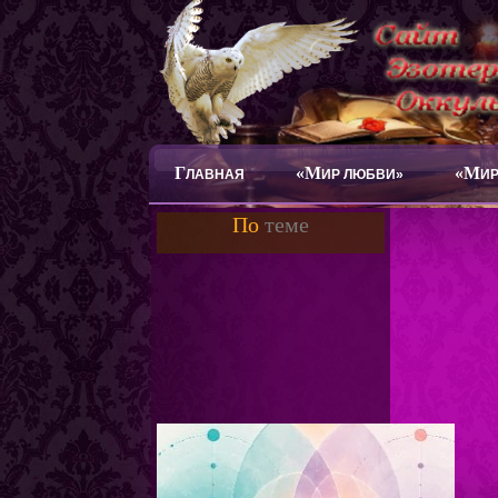
Г
«М
«М
ЛАВНАЯ
ИР ЛЮБВИ»
ИР
По
теме