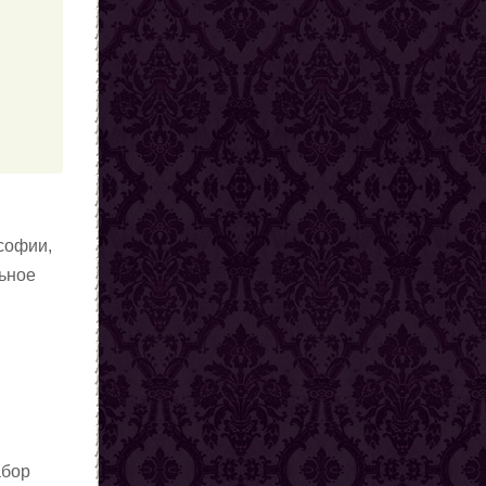
ософии,
льное
абор