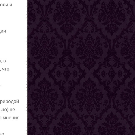
оли и
ции
, в
 что
е
природой
ьно) не
го мнения
но