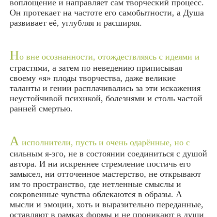
воплощение и направляет сам творческий процесс.
Он протекает на частоте его самобытности, а Душа
развивает её, углубляя и расширяя.
Н
о вне осознанности, отождествляясь с идеями и
страстями, а затем по неведению приписывая
своему «я» плоды творчества, даже великие
таланты и гении расплачивались за эти искажения
неустойчивой психикой, болезнями и столь частой
ранней смертью.
А
исполнители, пусть и очень одарённые, но с
сильным я-эго, не в состоянии соединиться с душой
автора. И ни искреннее стремление постичь его
замысел, ни отточенное мастерство, не открывают
им то пространство, где нетленные смыслы и
сокровенные чувства облекаются в образы. А
мысли и эмоции, хоть и выразительно переданные,
оставляют в рамках формы и не проникают в души