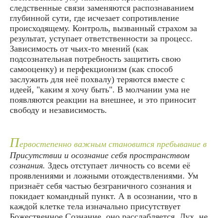
следственные связи заменяются распознаванием
глубинной сути, где исчезает сопротивление
происходящему. Контроль, вызванный страхом за
результат, уступает ответственности за процесс.
Зависимость от чьих-то мнений (как
подсознательная потребность защитить свою
самооценку) и перфекционизм (как способ
заслужить для неё похвалу) теряются вместе с
идеей, "каким я хочу быть". В молчании ума не
появляются реакции на внешнее, и это приносит
свободу и независимость.
П
ервостепенно важным становится пребывание в
Присутствии и осознание себя пространством
сознания.
Здесь отступает личность со всеми её
проявлениями и ложными отождествлениями. Ум
признаёт себя частью безграничного сознания и
покидает командный пункт. А в осознании, что в
каждой клетке тела изначально присутствует
Божественное Сознание, оно расслабляется. Дух, не