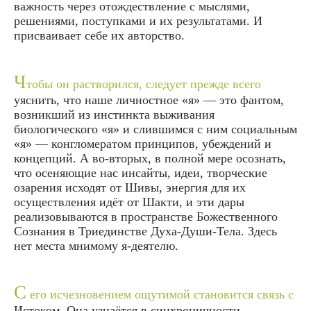
важность через отождествление с мыслями,
решениями, поступками и их результатами. И
присваивает себе их авторство.
Ч
тобы он растворился, следует прежде всего
уяснить, что наше личностное «я» — это фантом,
возникший из инстинкта выживания
биологического «я» и слившимся с ним социальным
«я» — конгломератом принципов, убеждений и
концепций. А во-вторых, в полной мере осознать,
что осеняющие нас инсайты, идеи, творческие
озарения исходят от Шивы, энергия для их
осуществления идёт от Шакти, и эти дары
реализовываются в пространстве Божественного
Сознания в Триединстве Духа-Души-Тела. Здесь
нет места мнимому я-деятелю.
С
его исчезновением ощутимой становится связь с
Истоком. Она узнаётся в синхроничности,