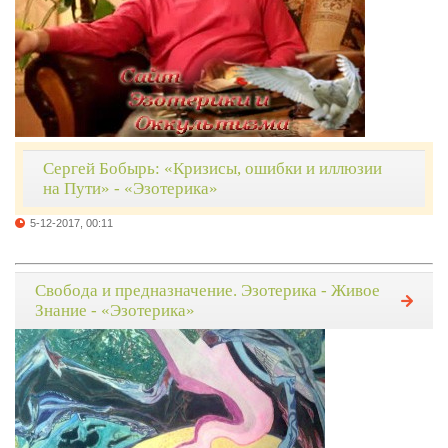
Сергей Бобырь: «Кризисы, ошибки и иллюзии
на Пути» - «Эзотерика»
5-12-2017, 00:11
Свобода и предназначение. Эзотерика - Живое
Знание - «Эзотерика»