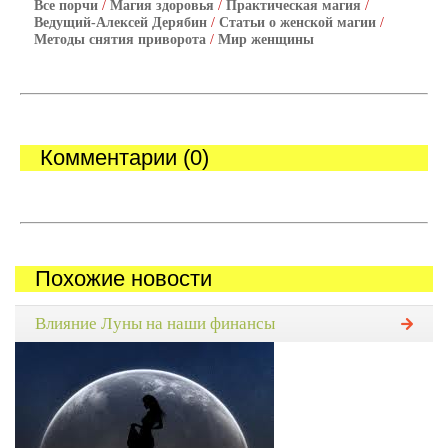
Все порчи
/
Магия здоровья
/
Практическая магия
/
Ведущий-Алексей Дерябин
/
Статьи о женской магии
/
Методы снятия приворота
/
Мир женщины
Комментарии (0)
Похожие новости
Влияние Луны на наши финансы