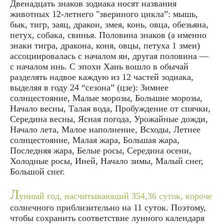
Двенадцать знаков зодиака носят названия
животных 12-летнего "звериного цикла”: мышь,
бык, тигр, заяц, дракон, змея, конь, овца, обезьяна,
петух, собака, свинья. Половина знаков (а именно
знаки тигра, дракона, коня, овцы, петуха 1 змеи)
ассоциировалась с началом ян, другая половина —
с началом инь. С эпохи Хань вошло в обычай
разделять надвое каждую из 12 частей зодиака,
выделяя в году 24 “сезона” (цзе): Зимнее
солнцестояние, Малые морозы, Большие морозы,
Начало весны, Талая вода, Пробуждение от спячки,
Середина весны, Ясная погода, Урожайные дожди,
Начало лета, Малое наполнение, Всходы, Летнее
солнцестояние, Малая жара, Большая жара,
Последняя жара, Белые росы, Середина осени,
Холодные росы, Иней, Начало зимы, Малый снег,
Большой снег.
Л
унный год, насчитывающий 354,36 суток, короче
солнечного приблизительно на 11 суток. Поэтому,
чтобы сохранить соответствие лунного календаря