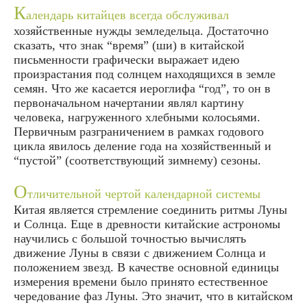
К
алендарь китайцев всегда обслуживал
хозяйственные нужды земледельца. Достаточно
сказать, что знак “время” (ши) в китайской
письменности графически выражает идею
произрастания под солнцем находящихся в земле
семян. Что же касается иероглифа “год”, то он в
первоначальном начертании являл картину
человека, нагруженного хлебными колосьями.
Первичным разграничением в рамках годового
цикла явилось деление года на хозяйственный и
“пустой” (соответствующий зимнему) сезоны.
О
тличительной чертой календарной системы
Китая является стремление соединить ритмы Луны
и Солнца. Еще в древности китайские астрономы
научились с большой точностью вычислять
движение Луны в связи с движением Солнца и
положением звезд. В качестве основной единицы
измерения времени было принято естественное
чередование фаз Луны. Это значит, что в китайском