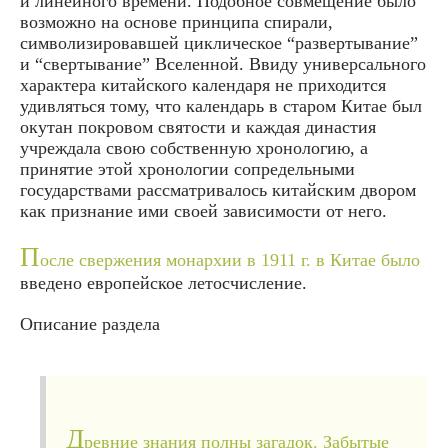
и линейного времени. Подобное совмещение было
возможно на основе принципа спирали,
символизировавшей циклическое “развертывание”
и “свертывание” Вселенной. Ввиду универсального
характера китайского календаря не приходится
удивляться тому, что календарь в старом Китае был
окутан покровом святости и каждая династия
учреждала свою собственную хронологию, а
принятие этой хронологии сопредельными
государствами рассматривалось китайским двором
как признание ими своей зависимости от него.
П
осле свержения монархии в 1911 г. в Китае было
введено европейское летосчисление.
Описание раздела
Д
ревние знания полны загадок. Забытые