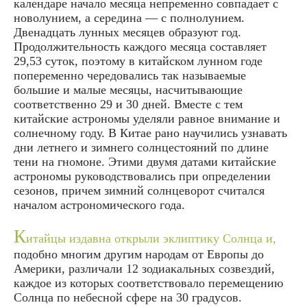
календаре начало месяца непременно совпадает с
новолунием, а середина — с полнолунием.
Двенадцать лунных месяцев образуют год.
Продолжительность каждого месяца составляет
29,53 суток, поэтому в китайском лунном годе
попеременно чередовались так называемые
большие и малые месяцы, насчитывающие
соответственно 29 и 30 дней. Вместе с тем
китайские астрономы уделяли равное внимание и
солнечному году. В Китае рано научились узнавать
дни летнего и зимнего солнцестояний по длине
тени на гномоне. Этими двумя датами китайские
астрономы руководствовались при определении
сезонов, причем зимний солнцеворот считался
началом астрономического года.
К
итайцы издавна открыли эклиптику Солнца и,
подобно многим другим народам от Европы до
Америки, различали 12 зодиакальных созвездий,
каждое из которых соответствовало перемещению
Солнца по небесной сфере на 30 градусов.