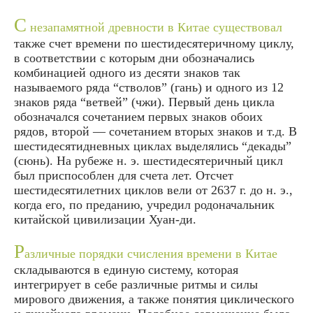
С
незапамятной древности в Китае существовал
также счет времени по шестидесятеричному циклу,
в соответствии с которым дни обозначались
комбинацией одного из десяти знаков так
называемого ряда “стволов” (гань) и одного из 12
знаков ряда “ветвей” (чжи). Первый день цикла
обозначался сочетанием первых знаков обоих
рядов, второй — сочетанием вторых знаков и т.д. В
шестидесятидневных циклах выделялись “декады”
(сюнь). На рубеже н. э. шестидесятеричный цикл
был приспособлен для счета лет. Отсчет
шестидесятилетних циклов вели от 2637 г. до н. э.,
когда его, по преданию, учредил родоначальник
китайской цивилизации Хуан-ди.
Р
азличные порядки счисления времени в Китае
складываются в единую систему, которая
интегрирует в себе различные ритмы и силы
мирового движения, а также понятия циклического