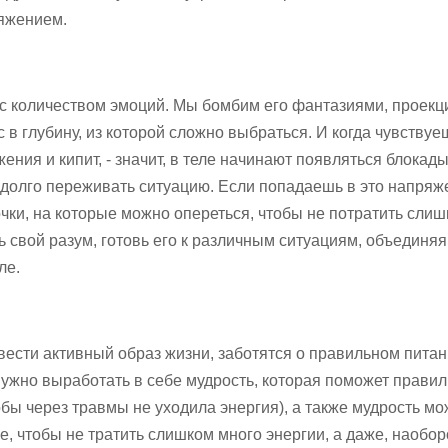
ряжением.
 с количеством эмоций. Мы бомбим его фантазиями, проекц
 в глубину, из которой сложно выбраться. И когда чувствуеш
ения и кипит, - значит, в теле начинают появляться блокады
долго переживать ситуацию. Если попадаешь в это напряж
очки, на которые можно опереться, чтобы не потратить сли
ь свой разум, готовь его к различным ситуациям, объединяя
ле.
вести активный образ жизни, заботятся о правильном питан
нужно выработать в себе мудрость, которая поможет прави
ы через травмы не уходила энергия), а также мудрость мо
, чтобы не тратить слишком много энергии, а даже, наобор