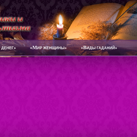
«М
«В
 ДЕНЕГ»
ИР ЖЕНЩИНЫ»
ИДЫ ГАДАНИЙ»