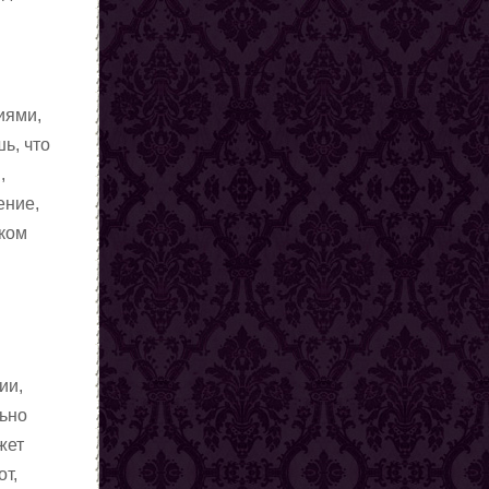
иями,
ь, что
,
ение,
шком
ии,
льно
жет
от,