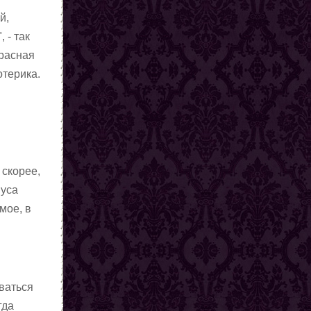
й,
 - так
красная
отерика.
 скорее,
нуса
мое, в
ваться
гда