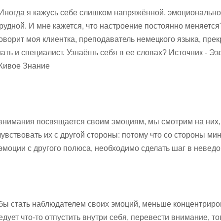
Иногда я кажусь себе слишком напряжённой, эмоционально
рудной. И мне кажется, что настроение постоянно меняется",
оворит моя клиентка, преподаватель немецкого языка, пре
ать и специалист. Узнаёшь себя в ее словах? Источник - Эз
Живое Знание
 внимания посвящается своим эмоциям, мы смотрим на них,
увствовать их с другой стороны: потому что со стороны ми
 эмоции с другого полюса, необходимо сделать шаг в неведо
тобы стать наблюдателем своих эмоций, меньше концентриро
дует что-то отпустить внутри себя, перевести внимание, то