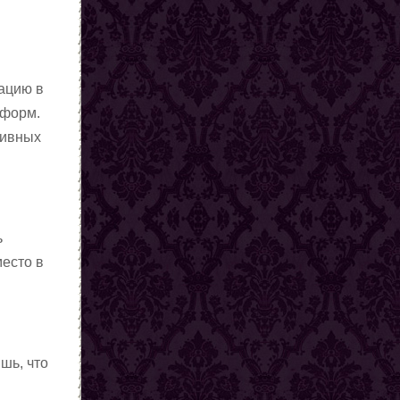
уацию в
еформ.
тивных
ь
место в
шь, что