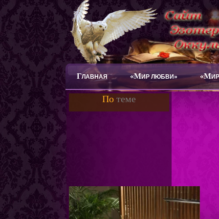
Г
«М
«М
ЛАВНАЯ
ИР ЛЮБВИ»
ИР
По
теме