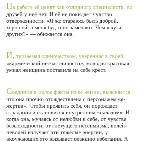
Н
а работе её ценят как отличного специалиста, но
друзей у неё нет. И её не покидает чувство
отверженности.
«Я же стараюсь быть доброй,
хорошей, а меня будто не замечают. Чем я хуже
других?
» — обижается она.
И,
терзаемая одиночеством, уверенная в своей
«кармической несчастливости», молодая красивая
умная женщина поставила на себе крест.
С
оединив в целое факты из её жизни, выясняется,
что она прочно отождествлена с персонажем «я-
жертва». Чтобы проявить себя, он порождает
страдания и становится внутренним «палачом». И
когда она, мучаясь от нелюбви к себе, от чувства
безысходности, от гнетущего пессимизма, волей-
неволей излучает эти тяжёлые энергии, у
окружающих это вызывает реакцию избегания. А