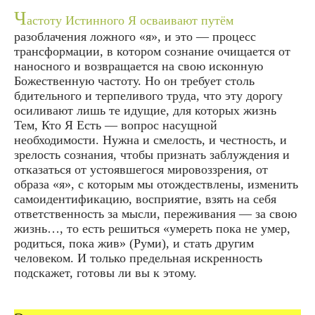
Ч
астоту Истинного Я осваивают путём
разоблачения ложного «я», и это — процесс
трансформации, в котором сознание очищается от
наносного и возвращается на свою исконную
Божественную частоту. Но он требует столь
бдительного и терпеливого труда, что эту дорогу
осиливают лишь те идущие, для которых жизнь
Тем, Кто Я Есть — вопрос насущной
необходимости. Нужна и смелость, и честность, и
зрелость сознания, чтобы признать заблуждения и
отказаться от устоявшегося мировоззрения, от
образа «я», с которым мы отождествлены, изменить
самоидентификацию, восприятие, взять на себя
ответственность за мысли, переживания — за свою
жизнь…, то есть решиться «
умереть пока не умер,
родиться, пока жив
» (Руми), и стать другим
человеком. И только предельная искренность
подскажет, готовы ли вы к этому.