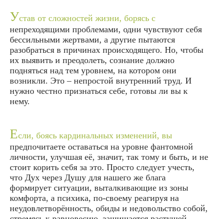
У
став от сложностей жизни, борясь с
непреходящими проблемами, одни чувствуют себя
бессильными жертвами, а другие пытаются
разобраться в причинах происходящего. Но, чтобы
их выявить и преодолеть, сознание должно
подняться над тем уровнем, на котором они
возникли. Это – непростой внутренний труд. И
нужно честно признаться себе, готовы ли вы к
нему.
Е
сли, боясь кардинальных изменений, вы
предпочитаете оставаться на уровне фантомной
личности, улучшая её, значит, так тому и быть, и не
стоит корить себя за это. Просто следует учесть,
что Дух через Душу для нашего же блага
формирует ситуации, выталкивающие из зоны
комфорта, а психика, по-своему реагируя на
неудовлетворённость, обиды и недовольство собой,
стремясь к равновесию, защищается растущей