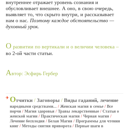
внутреннее отражает уровень сознания и
обусловливает внешнее. А оно, в свою очередь,
выявляет то, что скрыто внутри, и рассказывает
нам о нас.
Поэтому каждое обстоятельство —
духовный урок.
О
развитии по вертикали и о величии человека –
во 2-ой части статьи.
А
втор: Эсфирь Гербер
О
тчитки
/
Заговоры
/
Виды гаданий, лечение
народными средствами...
/
Женская магия в семье
/
Все
порчи
/
Магия здоровья
/
Травы лекарственные
/
Статьи о
женской магии
/
Практическая магия
/
Черная магия
/
Лечение бесплодия
/
Белая Магия
/
Программы для чтения
книг
/
Методы снятия приворота
/
Первые шаги в