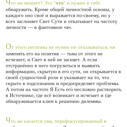
Ч
то же мешает? Это "
что
" и нужно в себе
обнаружить. Кроме общей личностной основы, у
каждого оно своё и выражается по-своему, но у
всех заслоняет Свет Сути и откатывает на частоту
личности — в фантомное «я».
О
т этого негатива не нужно ни отказываться, ни
заменять его на позитив — тьма от этого не
исчезнет, и Свет в ней не засияет. А если
отстранённо в него погрузиться и выявить
информацию, скрытую в его сути, он открывается в
своей сущностной роли и указывает на то, что
скрыто в подсознании и предопределяет проблемы.
А потом на частоте Я Есть его несложно растворить
в Источнике, где всё возникает и исчезает и где
обнаруживается ключ к решению дилеммы.
Ч
то же касается ума, перефокусированный в