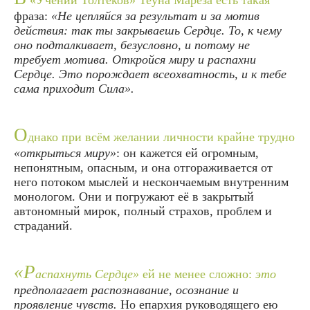
«Учении Толтеков» Теуна Мареза есть такая
фраза:
«Не цепляйся за результат и за мотив
действия: так ты закрываешь Сердце. То, к чему
оно подталкивает, безусловно, и потому не
требует мотива. Откройся миру и распахни
Сердце. Это порождает всеохватность, и к тебе
сама приходит Сила».
О
днако при всём желании личности крайне трудно
«открыться миру»
: он кажется ей огромным,
непонятным, опасным, и она отгораживается от
него потоком мыслей и нескончаемым внутренним
монологом. Они и погружают её в закрытый
автономный мирок, полный страхов, проблем и
страданий.
«Р
аспахнуть Сердце»
ей не менее сложно:
это
предполагает распознавание, осознание и
проявление чувств.
Но епархия руководящего ею