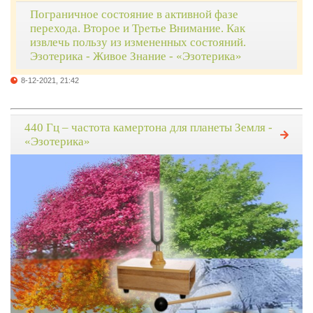
Пограничное состояние в активной фазе
перехода. Второе и Третье Внимание. Как
извлечь пользу из измененных состояний.
Эзотерика - Живое Знание - «Эзотерика»
8-12-2021, 21:42
440 Гц – частота камертона для планеты Земля -
«Эзотерика»