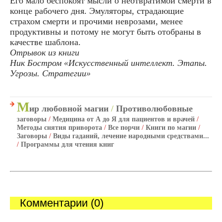
Его мало беспокоят мысли о неотвратимой смерти в
конце рабочего дня. Эмуляторы, страдающие
страхом смерти и прочими неврозами, менее
продуктивны и потому не могут быть отобраны в
качестве шаблона.
Отрывок из книги
Ник Бостром «Искусственный интеллект. Этапы.
Угрозы. Стратегии»
М
ир любовной магии
/
Противолюбовные
заговоры
/
Медицина от А до Я для пациентов и врачей
/
Методы снятия приворота
/
Все порчи
/
Книги по магии
/
Заговоры
/
Виды гаданий, лечение народными средствами...
/
Программы для чтения книг
Комментарии (0)