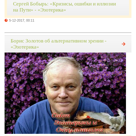
Сергей Бобырь: «Кризисы, ошибки и иллюзии
на Пути» - «Эзотерика»
5-12-2017, 00:11
Борис Золотов об альтернативном зрении -
«Эзотерика»