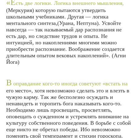
«Е
сть две логики. Логика внешнего мышления,
(Меркурия) которую пытаются утвердить
школьными учебниками. Другая — логика
ментального синтеза,(Урана, Нептуна). Усвойте
навсегда — так называемый дар распознания не
есть дар, но следствие трудов и опыта. Не
интуицией, но накоплениями многими можно
приобрести распознание. Воображение создается
длительным опытом вековых накоплений». (
Агни
Йога
)
В
оправдание кого-то иногда советуют «встать на
его место», хотя невозможно сделать это и влезть в
чужую карму. Так же бесполезно осуждать и
ненавидеть и торопить бога наказывать кого-то.
Необходимо лишь просвещать, просветлять,
оповещать о сужденном и устремлять внимание на
культуру собственного поведения. В борьбе с собой
еще никто не обретал победы. Ибо невозможно
поменять свой темперамент и стихии гороскопа.