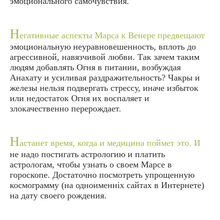
эмоционального самочувствия.
Н
егативные аспекты Марса к Венере предвещают
эмоциональную неуравновешенность, вплоть до
агрессивной, навязчивой любви.
Так зачем таким
людям добавлять Огня в питании, возбуждая
Анахату
и усиливая раздражительность? Чакры и
железы нельзя подвергать стрессу, иначе избыток
или недостаток Огня их воспаляет и
злокачественно перерождает.
Н
астанет время, когда и медицина поймет это.
И
не надо постигать астрологию и платить
астрологам, чтобы узнать о своем Марсе в
гороскопе. Достаточно посмотреть упрощенную
космограмму
(на одноименніх сайтах в Интернете)
на дату своего рождения.