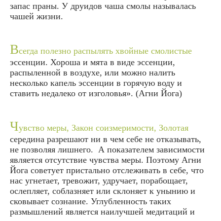
запас праны. У друидов чаша смолы называлась
чашей жизни.
В
сегда полезно распылять хвойные смолистые
эссенции. Хороша и мята в виде эссенции,
распыленной в воздухе, или можно налить
несколько капель эссенции в горячую воду и
ставить недалеко от изголовья».
(Агни Йога
)
Ч
увство меры, Закон соизмеримости, Золотая
середина разрешают ни в чем себе не отказывать,
не позволяя лишнего. А показателем зависимости
является отсутствие чувства меры. Поэтому Агни
Йога советует пристально отслеживать в себе, что
нас угнетает, тревожит, удручает, порабощает,
ослепляет, соблазняет или склоняет к унынию и
сковывает сознание. Углубленность таких
размышлений является наилучшей медитаций и