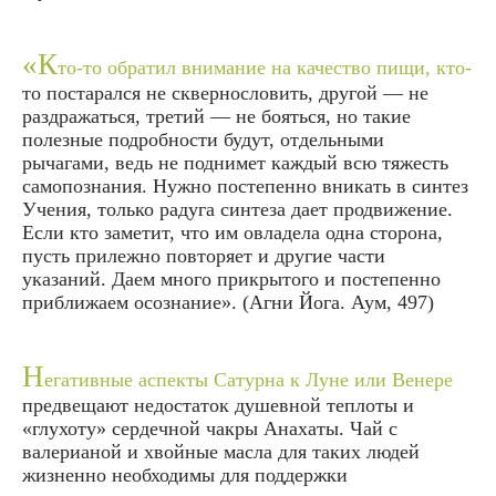
«К
то-то обратил внимание на качество пищи, кто-
то постарался не сквернословить, другой — не
раздражаться, третий — не бояться, но такие
полезные подробности будут, отдельными
рычагами, ведь не поднимет каждый всю тяжесть
самопознания. Нужно постепенно вникать в синтез
Учения, только радуга синтеза дает продвижение.
Если кто заметит, что им овладела одна сторона,
пусть прилежно повторяет и другие части
указаний. Даем много прикрытого и постепенно
приближаем осознание». (
Агни Йога. Аум, 497
)
Н
егативные аспекты Сатурна к Луне или Венере
предвещают недостаток душевной теплоты и
«глухоту» сердечной чакры
Анахаты
. Чай с
валерианой и хвойные масла для таких людей
жизненно необходимы для поддержки