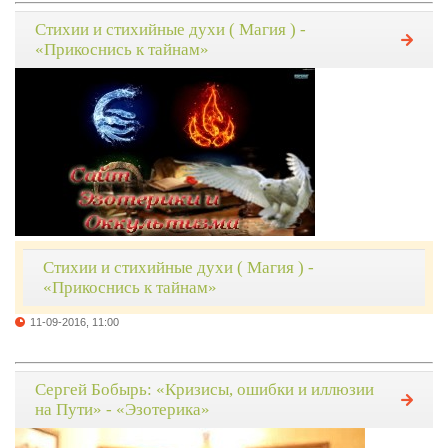
Стихии и стихийные духи ( Магия ) -
«Прикоснись к тайнам»
Стихии и стихийные духи ( Магия ) -
«Прикоснись к тайнам»
11-09-2016, 11:00
Сергей Бобырь: «Кризисы, ошибки и иллюзии
на Пути» - «Эзотерика»