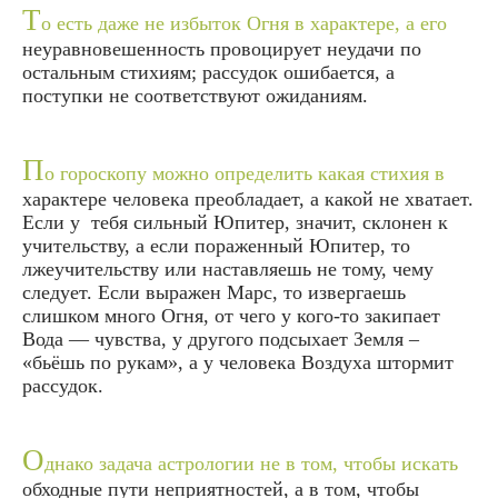
Т
о есть даже не избыток Огня в характере, а его
неуравновешенность провоцирует неудачи по
остальным стихиям; рассудок ошибается, а
поступки не соответствуют ожиданиям.
П
о гороскопу можно определить какая стихия в
характере человека преобладает, а какой не хватает.
Если у тебя сильный Юпитер, значит, склонен к
учительству, а если пораженный Юпитер, то
лжеучительству
или наставляешь не тому, чему
следует.
Если выражен Марс, то извергаешь
слишком много Огня, от чего у кого-то закипает
Вода — чувства, у другого подсыхает Земля –
«бьёшь по рукам», а у человека Воздуха штормит
рассудок.
О
днако задача астрологии не в том, чтобы искать
обходные пути неприятностей, а в том, чтобы