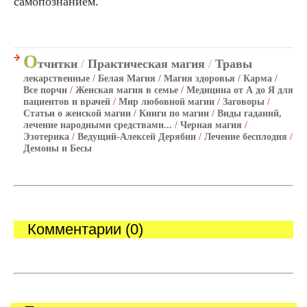
самопознанием.
О
тчитки
/
Практическая магия
/
Травы
лекарственные
/
Белая Магия
/
Магия здоровья
/
Карма
/
Все порчи
/
Женская магия в семье
/
Медицина от А до Я для
пациентов и врачей
/
Мир любовной магии
/
Заговоры
/
Статьи о женской магии
/
Книги по магии
/
Виды гаданий,
лечение народными средствами...
/
Черная магия
/
Эзотерика
/
Ведущий-Алексей Дерябин
/
Лечение бесплодия
/
Демоны и Бесы
Комментарии (0)