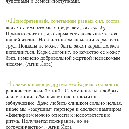
чувствами и Землей-поступками.
«П
риобретенный, сочетанием разных сил, состав
является тем, что мы определяем, как судьбу.
Принято считать, что карма есть воздаяние за ход
нашей жизни. Но в истинном значении карма есть
труд. Пощады не может быть, закон кармы должен
исполниться. Карма догонит, но качество ее может
быть изменено добровольной жертвой незнакомым
людям». (
Агни Йога
)
Н
о даже в помощи другим необходимо сохранять
равновесие воздействий. Самомнение и в добрых
делах иногда обманывает нас и вводит в
заблуждение. Даже любить слишком сильно нельзя,
иначе мы «задушим» партнера и сделаем вампиром.
«Вампиризм можно отнести к несоответствию
ритма. Получается пожирание, но не
сотрудничество». (
Агни Йога
)