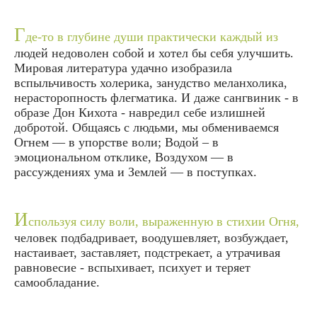
Г
де-то в глубине души практически каждый из
людей недоволен собой и хотел бы себя улучшить.
Мировая литература удачно изобразила
вспыльчивость холерика, занудство меланхолика,
нерасторопность флегматика. И даже сангвиник - в
образе Дон Кихота - навредил себе излишней
добротой. Общаясь с людьми, мы обмениваемся
Огнем — в упорстве воли; Водой – в
эмоциональном отклике, Воздухом — в
рассуждениях ума и Землей — в поступках.
И
спользуя силу воли, выраженную в стихии Огня,
человек подбадривает, воодушевляет, возбуждает,
настаивает, заставляет, подстрекает, а утрачивая
равновесие - вспыхивает, психует и теряет
самообладание.