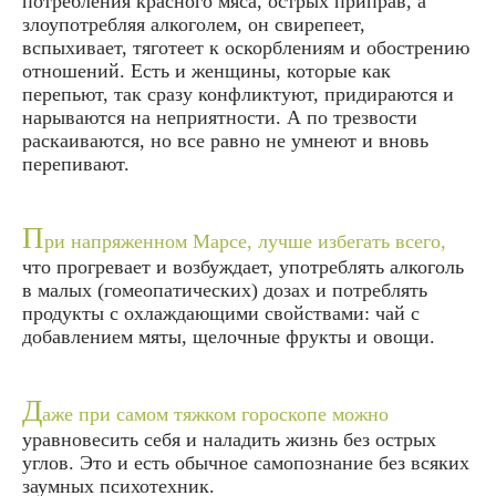
потребления красного мяса, острых приправ, а
злоупотребляя алкоголем, он свирепеет,
вспыхивает, тяготеет к оскорблениям и обострению
отношений. Есть и женщины, которые как
перепьют, так сразу конфликтуют, придираются и
нарываются на неприятности. А по трезвости
раскаиваются, но все равно не умнеют и вновь
перепивают.
П
ри напряженном Марсе, лучше избегать всего,
что прогревает и возбуждает, употреблять алкоголь
в малых (гомеопатических) дозах и потреблять
продукты с охлаждающими свойствами: чай с
добавлением мяты, щелочные фрукты и овощи.
Д
аже при самом тяжком гороскопе можно
уравновесить себя и наладить жизнь без острых
углов. Это и есть обычное самопознание без всяких
заумных психотехник.