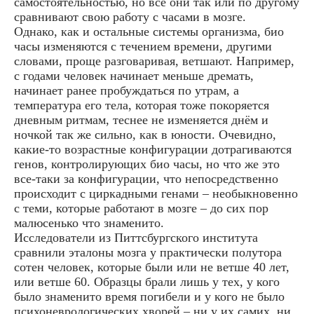
самостоятельностью, но все они так или по другому
сравнивают свою работу с часами в мозге.
Однако, как и остальные системы организма, био
часы изменяются с течением времени, другими
словами, проще разговаривая, ветшают. Например,
с годами человек начинает меньше дремать,
начинает ранее пробуждаться по утрам, а
температура его тела, которая тоже покоряется
дневным ритмам, теснее не изменяется днём и
ночкой так же сильно, как в юности. Очевидно,
какие-то возрастные конфигурации дотрагиваются
генов, контролирующих био часы, но что же это
все-таки за конфигурации, что непосредственно
происходит с циркадными генами – необыкновенно
с теми, которые работают в мозге – до сих пор
малюсенько что знаменито.
Исследователи из Питтсбургского института
сравнили эталоны мозга у практически полутора
сотен человек, которые были или не ветше 40 лет,
или ветше 60. Образцы брали лишь у тех, у кого
было знаменито время погибели и у кого не было
психоневрологических хворей – ни у их самих, ни