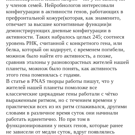
у членов семей. Нейробиологов интересовали
конфигурации в активности генов, работающих в
префронтальной кожуре(которая, как знаменито,
отвечает за высшие когнитивные функции)и
демонстрирующих дневные конфигурации в
активности. Таких набралось целых 245; соотнеся
уровень РНК, считанной с конкретного гена, или
белка, который он кодирует, с временем погибели,
можнож было найти его активность, а позже,
сравнив эталоны у разновозрастных жителей нашей
планеты, можнож было понять, как активность
этого гена поменялась с годами.
В статье в PNAS творцы работы пишут, что у
жителей нашей планеты помоложе все
классические циркадные гены работали с чётко
выраженным ритмом, но с течением времени у
практически всех из их ритм сглаживался, другими
словами в различное время суток они начинали
работать идиентично. Но при том в
функционировании у неких генов, которые ранее
не зависели от медли суток, вдруг появлялись