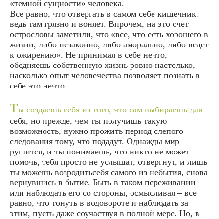
«темной сущности» человека.
Все равно, что отвергать в самом себе кишечник,
ведь там грязно и воняет. Впрочем, на это счет
острословы заметили, что «все, что есть хорошего в
жизни, либо незаконно, либо аморально, либо ведет
к ожирению». Не принимая в себе нечто,
обедняешь собственную жизнь ровно настолько,
насколько опыт человечества позволяет познать в
себе это нечто.
Т
ы создаешь себя из того, что сам выбираешь для
себя, но прежде, чем ты получишь такую
возможность, нужно прожить период слепого
следования тому, что подадут. Однажды мир
рушится, и ты понимаешь, что никто не может
помочь, тебя просто не услышат, отвергнут, и лишь
ты можешь возродитьсебя самого из небытия, снова
вернувшись в бытие. Быть в таком переживании
или наблюдать его со стороны, осмысливая – все
равно, что тонуть в водовороте и наблюдать за
этим, пусть даже соучаствуя в полной мере. Но, в