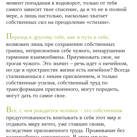
момент попадания в водоворот, только от тебя
самого зависит твое спасение, да и то не в полной
мере, а лишь настолько, насколько хватает
собственных сил на преодоление «стихии».
П
ереход к другому себе, как и путь к себе,
возможен лишь при сохранении собственных
границ, неприсвоении себе чужого, ненарушении
гармонии взаимообмена. Приумножать свое, не
трогая чужого. Это значит – речь идет о ничейном,
но где в пространстве жизни есть ничейное? Всегда
сталкиваешься с неким присвоением, и только
собственные усилия, собственный труд по
трансформации присвоенного, могут породить,
могут дать то самое свое.
В
се, с чем рождается человек – это собственная
предуготованность впитывать в себя этот мир и
отдавать миру нечто, уже ставшее своим,
вследствие приложенного труда. Проживание без
взаимообмена невозможно. В этом смысле