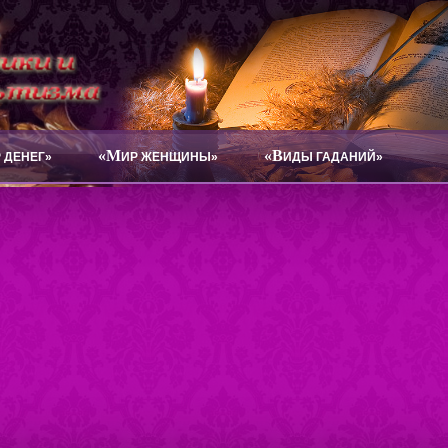
«М
«В
 ДЕНЕГ»
ИР ЖЕНЩИНЫ»
ИДЫ ГАДАНИЙ»