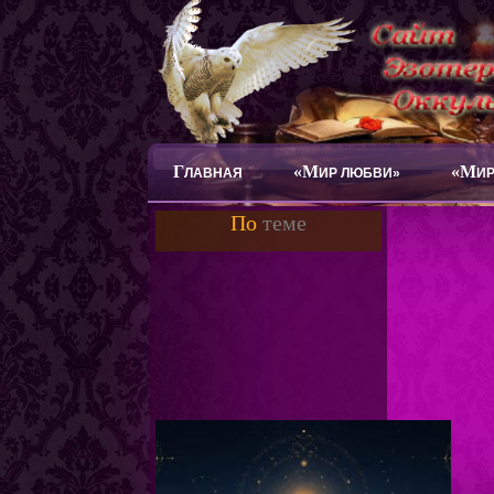
Г
«М
«М
ЛАВНАЯ
ИР ЛЮБВИ»
ИР
По
теме