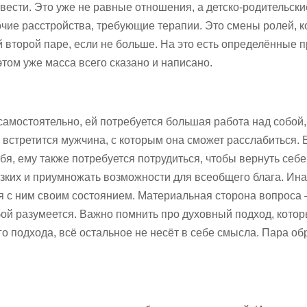
 вести. Это уже не равные отношения, а детско-родительски
прочие расстройства, требующие терапии. Это смены ролей, 
 второй паре, если не больше. На это есть определённые 
этом уже масса всего сказано и написано.
амостоятельно, ей потребуется большая работа над собой,
 встретится мужчина, с которым она сможет расслабиться. 
бя, ему также потребуется потрудиться, чтобы вернуть себ
изких и приумножать возможности для всеобщего блага. Ина
ся с ним своим состоянием. Материальная сторона вопроса
бой разумеется. Важно помнить про духовный подход, кото
 подхода, всё остальное не несёт в себе смысла. Пара об