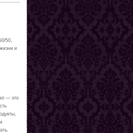
50/50,
 жизни и
ап — это
сть
одукты,
ак
ать.