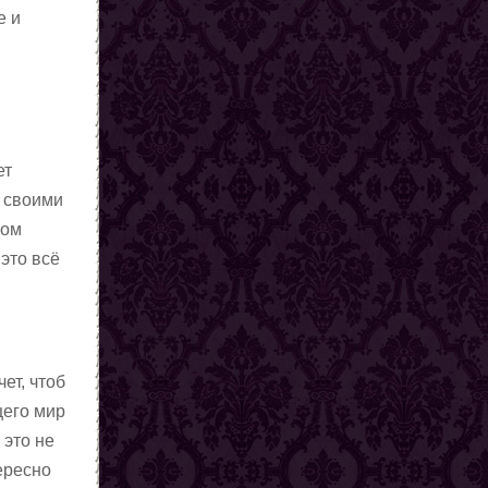
е и
ет
я своими
ном
 это всё
ет, чтоб
щего мир
 это не
ересно