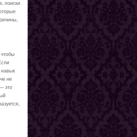
е, поиски
которые
причины,
 чтобы
Если
е навык
че не
 — это
рый
разуется,