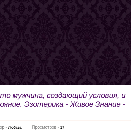
это мужчина, создающий условия, и
яние. Эзотерика - Живое Знание -
ор -
Просмотров -
Любава
17