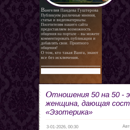
В
ангелия Пандева Гуштерова
Публикуем различные мнения,
статьи и видеоматериалы.
Посетителям нашего сайта
предоставляем возможность
общения на портале – вы можете
комментировать публикации и
добавлять свои. Приятного
общения!
О том, кто такая Ванга, знают
все без исключения.
О
тношения 50 на 50 - 
женщина, дающая состо
«Эзотерика»
Авт
3-01-2026, 00:30