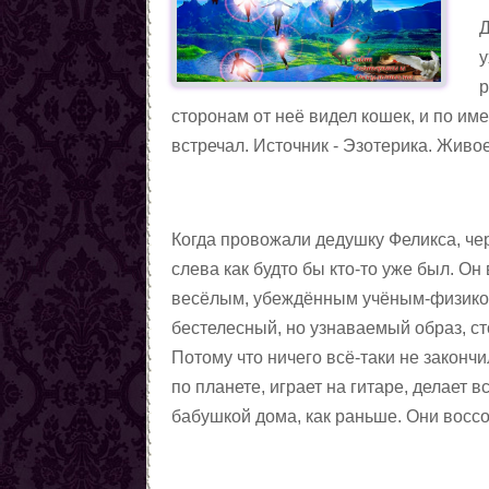
Любовные заговоры
Д
Противолюбовные заговоры
у
Методы снятия приворота
р
Магические приёмы,
сторонам от неё видел кошек, и по им
помогающие вернуть
Вызовы(чтобы человек к
встречал. Источник - Эзотерика. Живо
любовь
вам явился)
Заговоры, чтобы пришла
любовь
Заговоры на возвращение
любви
Семейная магия
Когда провожали дедушку Феликса, чер
Цыганская любовная
слева как будто бы кто-то уже был. Он
магия. Талисманы.
Любовные ритуалы и
весёлым, убеждённым учёным-физиком, 
Амулеты
заговоры чёрной магии
Заговоры на месть
бестелесный, но узнаваемый образ, ст
сопернице
Сексуальная магия
Потому что ничего всё-таки не закончи
Любовная магия по
по планете, играет на гитаре, делает в
Северным традициям
Статьи о женской магии
бабушкой дома, как раньше. Они воссо
Статьи о магии
Демонология
Ритуалы и заговоры черной