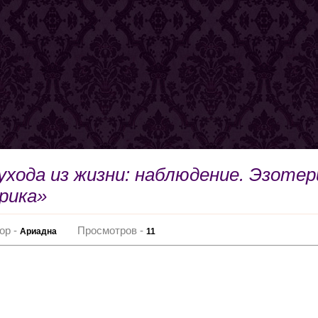
хода из жизни: наблюдение. Эзотери
рика»
ор -
Просмотров -
Ариадна
11