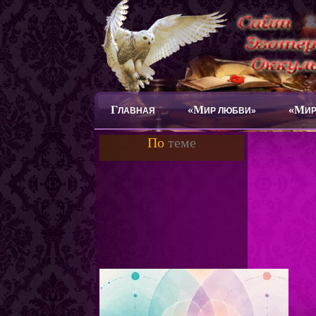
Г
«М
«М
ЛАВНАЯ
ИР ЛЮБВИ»
ИР
По
теме