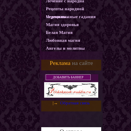
Лечение с народна
Рецепты народной
медецины.
Чернокнижные гадания
Магия здоровья
Белая Магия
Любовная магия
Ангелы и молитвы
Карма
Реклама
на сайте
Магические ритуалы
Демоны и Бесы
ДОБАВИТЬ БАННЕР
Колдовство
Магия защиты
Использование монет как
|→
Обратная связь
амулетов и талисманов
Слияние с деньгами.
Денежный горшочек
Денежная ванна
Золотое денежное