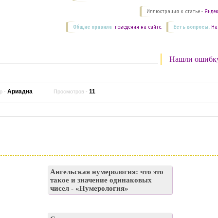
Иллюстрация к статье -
Яндек
Общие правила
поведения на сайте.
Есть вопросы.
На
Нашли ошибк
Ариадна
11
р -
Просмотров -
Ангельская нумерология: что это
такое и значение одинаковых
чисел - «Нумерология»