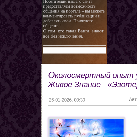
Посетителям нашего сайта
предоставляем возможность
любви.
Любовная ворожба народов
общения на портале – вы можете
мира
Магия и красота
комментировать публикации и
добавлять свои. Приятного
Приворотные зелья
общения!
О том, кто такая Ванга, знают
Как приготовить
все без исключения.
Сексуальные напитки
Законы кармы
Знаки кармы
Молитвы
Молитвы к ангелам дней
О
колосмертный опыт у
недели
Любовь и нумерология. Как
правильно выбрать
Как разоблачить мерзавца
Живое Знание - «Эзоте
партнера
по знаку Зодиака.
Романтические приметы
Виды Гадания и правила
Авт
26-01-2026, 00:30
Хиромантия
О действии приворота
Проведение ритуалов
Любовные привороты