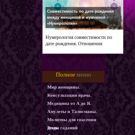
Совместимость по дате рождения
между женщиной и мужчиной -
«Нумерология»
Нумерология совместимости по
дате рождения. Отношения
мужчины и
Полное
меню
Мир женщины.
Консультации врача.
Медицина от А до Я.
Амулеты и Талисманы.
Молитвы для спасения
души
Виды гаданий