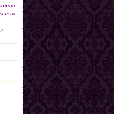
с. Картинки.
пишите нам.
у?