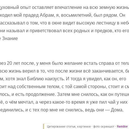
уховный опыт оставляет впечатление на всю земную жизнь
ходил мой прадед Абрам, я, восьмилетний, был рядом. Он
ассказывал о том, что в окне видит высокую лестницу в неб
ени называл и приветствовал всех родных и предков, кто ег
е Знание
ез 20 лет после, у меня было желание встать справа от тел
 всю жизнь верил в то, что после жизни всё заканчивается, 
хотя знал Библию наизусть. И тогда я увидел, как он, его
оит над собственным телом, с той самой стороны, стоит и с
лось, и есть продолжение. Затем мне снилось, как он путеш
сё, о чём мечтал, а через какое-то время я уже пил чай у них 
единились, и с тех пор мне не снились, ведь они — Дома.
Цитирование статьи, картинки - фото скриншот -
Rambler 