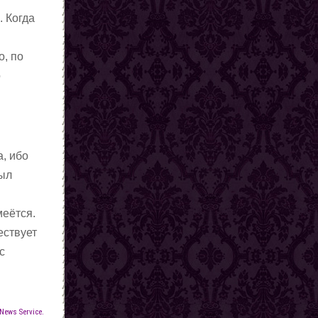
. Когда
о, по
о
а, ибо
был
меётся.
ествует
с
News Service.