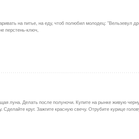
аривать на питье, на еду, чтоб полюбил молодец: "Вельзевул др
не перстень-ключ,
щая луна. Делать после полуночи. Купите на рынке живую черн
у. Сделайте круг. Зажгите красную свечу. Отрубите курице голов