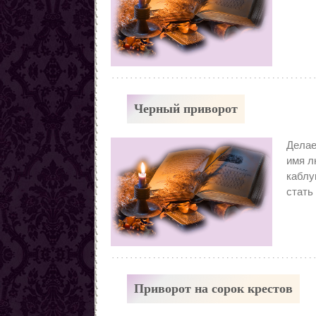
Черный приворот
Делае
имя л
каблу
стать
Приворот на сорок крестов