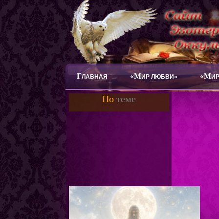
Г
«М
«М
ЛАВНАЯ
ИР ЛЮБВИ»
ИР
По
теме