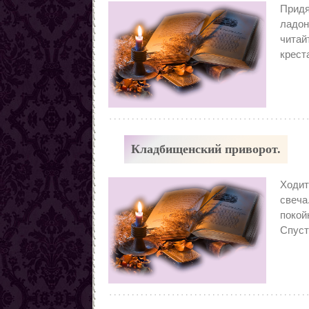
Придя
ладон
читай
крест
Кладбищенский приворот.
Ходит
свеча
покой
Спуст