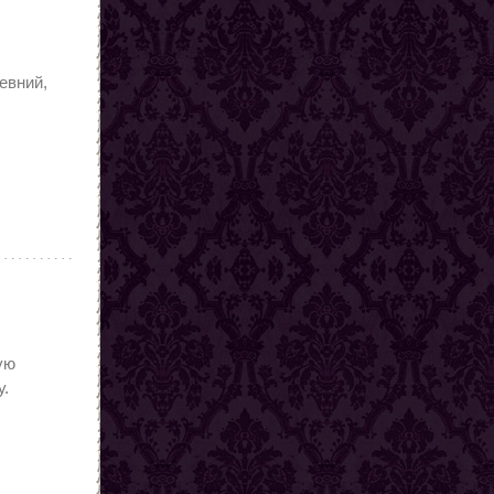
евний,
ую
у.