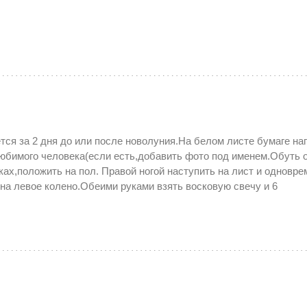
тся за 2 дня до или после новолуния.На белом листе бумаге на
юбимого человека(если есть,добавить фото под именем.Обуть 
ках,положить на пол. Правой ногой наступить на лист и одновр
 на левое колено.Обеими руками взять восковую свечу и 6