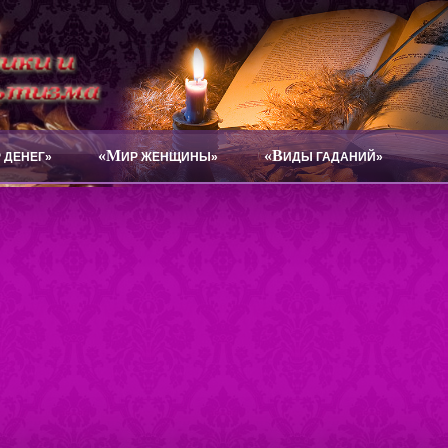
«М
«В
 ДЕНЕГ»
ИР ЖЕНЩИНЫ»
ИДЫ ГАДАНИЙ»