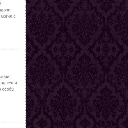
й
адони,
 могил с
сгорит
 подвезли
 особу.