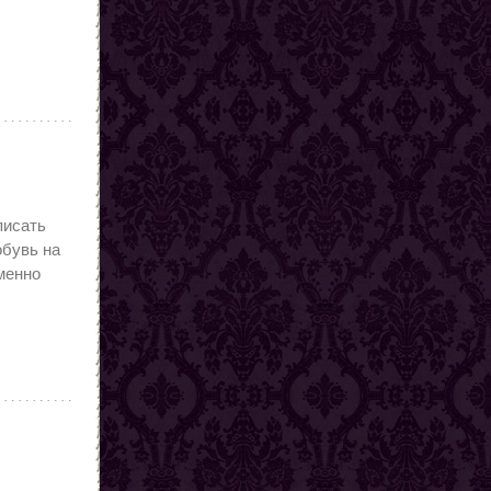
писать
обувь на
еменно