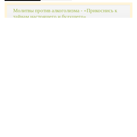
Молитвы против алкоголизма - «Прикоснись к
тайнам настоящего и будущего»
12-10-2016, 12:00
Молитвы петру и февронии - «Прикоснись к
тайнам настоящего и будущего»
Молитвы петру и февронии - «Прикоснись к
тайнам настоящего и будущего»
10-10-2016, 11:01