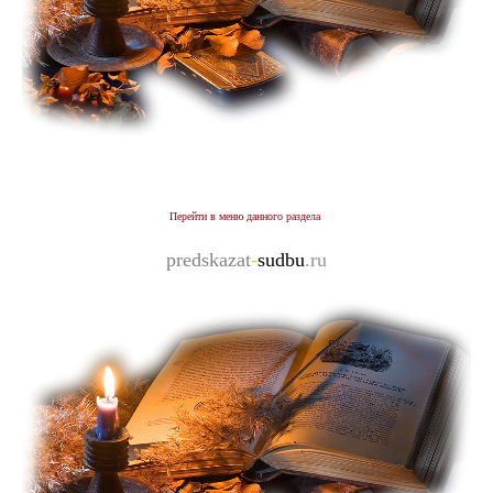
Перейти
в меню данного раздела
predskazat
-
sudbu
.ru