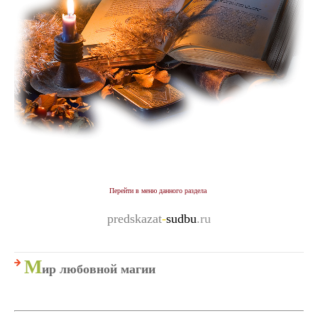
Перейти
в меню данного раздела
predskazat
-
sudbu
.ru
М
ир любовной магии