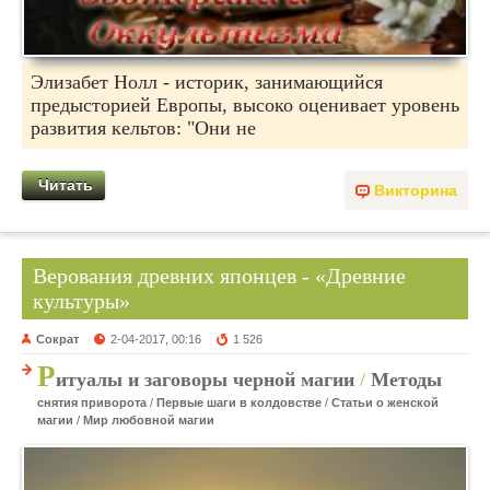
Элизабет Нолл - историк, занимающийся
предысторией Европы, высоко оценивает уровень
развития кельтов: "Они не
Читать
Викторина
Верования древних японцев - «Древние
культуры»
Сократ
2-04-2017, 00:16
1 526
Р
итуалы и заговоры черной магии
/
Методы
снятия приворота
/
Первые шаги в колдовстве
/
Статьи о женской
магии
/
Мир любовной магии