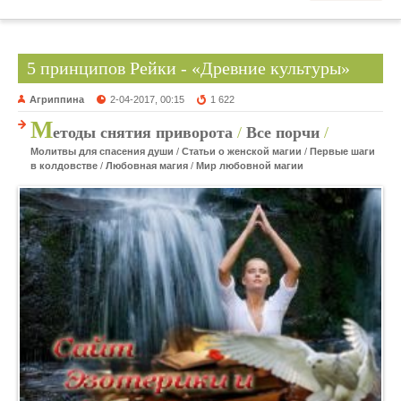
5 принципов Рейки - «Древние культуры»
Агриппина
2-04-2017, 00:15
1 622
М
етоды снятия приворота
/
Все порчи
/
Молитвы для спасения души
/
Статьи о женской магии
/
Первые шаги
в колдовстве
/
Любовная магия
/
Мир любовной магии