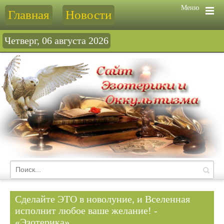
Меню
Главная
Новости
Четверг, 06 августа 2026
Сделайте ЭТО в новолуние, и Вселенная
исполнит любое ваше желание! -
«Эзотерика»