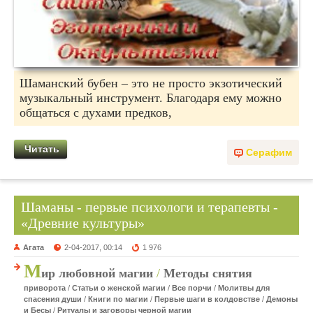
Шаманский бубен – это не просто экзотический
музыкальный инструмент. Благодаря ему можно
общаться с духами предков,
Читать
Серафим
Шаманы - первые психологи и терапевты -
«Древние культуры»
Агата
2-04-2017, 00:14
1 976
М
ир любовной магии
/
Методы снятия
приворота
/
Статьи о женской магии
/
Все порчи
/
Молитвы для
спасения души
/
Книги по магии
/
Первые шаги в колдовстве
/
Демоны
и Бесы
/
Ритуалы и заговоры черной магии