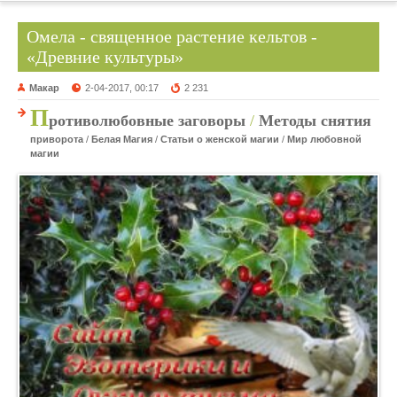
Омела - священное растение кельтов -
«Древние культуры»
Макар
2-04-2017, 00:17
2 231
П
ротиволюбовные заговоры
/
Методы снятия
приворота
/
Белая Магия
/
Статьи о женской магии
/
Мир любовной
магии