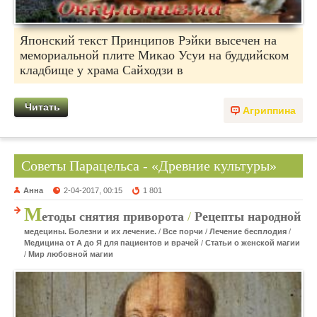
Японский текст Принципов Рэйки высечен на
мемориальной плите Микао Усуи на буддийском
кладбище у храма Сайходзи в
Читать
Агриппина
Советы Парацельса - «Древние культуры»
Анна
2-04-2017, 00:15
1 801
М
етоды снятия приворота
/
Рецепты народной
медецины. Болезни и их лечение.
/
Все порчи
/
Лечение бесплодия
/
Медицина от А до Я для пациентов и врачей
/
Статьи о женской магии
/
Мир любовной магии