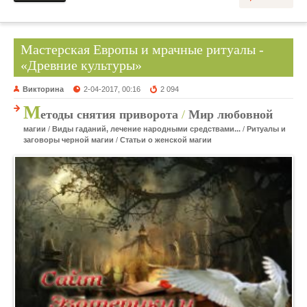
Мастерская Европы и мрачные ритуалы -
«Древние культуры»
Викторина
2-04-2017, 00:16
2 094
М
етоды снятия приворота
/
Мир любовной
магии
/
Виды гаданий, лечение народными средствами...
/
Ритуалы и
заговоры черной магии
/
Статьи о женской магии