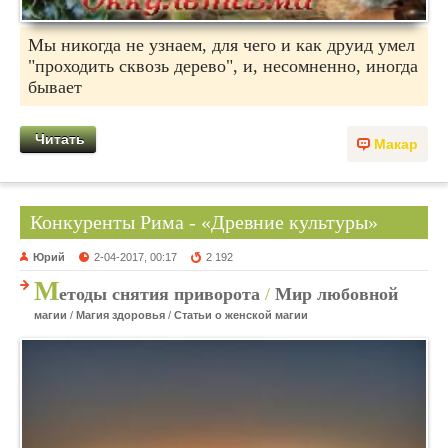
Мы никогда не узнаем, для чего и как друид умел
"проходить сквозь дерево", и, несомненно, иногда
бывает
Читать
Макар
Конкуренты Рима - «Древние культуры»
Юрий
2-04-2017, 00:17
2 192
М
етоды снятия приворота
/
Мир любовной
магии
/
Магия здоровья
/
Статьи о женской магии