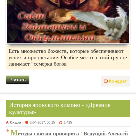
Есть множество божеств, которые обеспечивают
успех и процветание. Особое место в этой группе
занимает “семерка богов
Читать
Кондрат
История японского кимоно - «Древние
культуры»
Сидор
2-04-2017, 00:15
1 425
М
етоды снятия приворота
/
Ведущий-Алексей