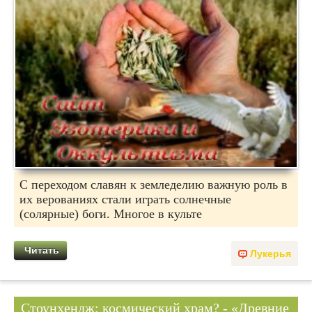
С переходом славян к земледелию важную роль в
их верованиях стали играть солнечные
(солярные) боги. Многое в культе
Читать
Лукерья
Стоунхендж: космический храм? - «Древние