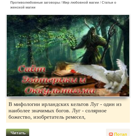
Противолюбовные заговоры
/
Мир любовной магии
/
Статьи о
женской магии
В мифологии ирландских кельтов Луг - один из
наиболее значимых богов. Луг - солярное
божество, изобретатель ремесел,
Читать
Потап