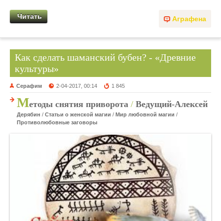
Читать
Аграфена
Как сделать шаманский бубен? - «Древние
культуры»
Серафим
2-04-2017, 00:14
1 845
М
етоды снятия приворота
/
Ведущий-Алексей
Дерябин
/
Статьи о женской магии
/
Мир любовной магии
/
Противолюбовные заговоры