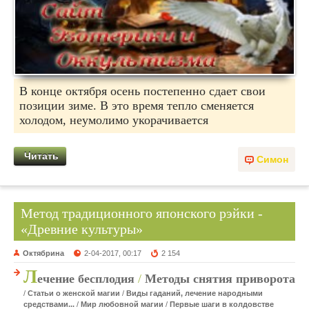
В конце октября осень постепенно сдает свои
позиции зиме. В это время тепло сменяется
холодом, неумолимо укорачивается
Читать
Симон
Метод традиционного японского рэйки -
«Древние культуры»
Октябрина
2-04-2017, 00:17
2 154
Л
ечение бесплодия
/
Методы снятия приворота
/
Статьи о женской магии
/
Виды гаданий, лечение народными
средствами...
/
Мир любовной магии
/
Первые шаги в колдовстве