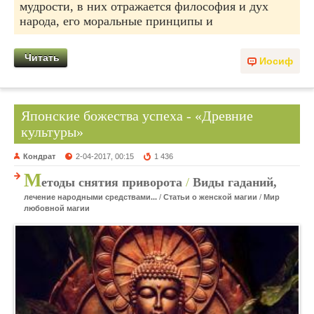
мудрости, в них отражается философия и дух
народа, его моральные принципы и
Читать
Иосиф
Японские божества успеха - «Древние
культуры»
Кондрат
2-04-2017, 00:15
1 436
М
етоды снятия приворота
/
Виды гаданий,
лечение народными средствами...
/
Статьи о женской магии
/
Мир
любовной магии