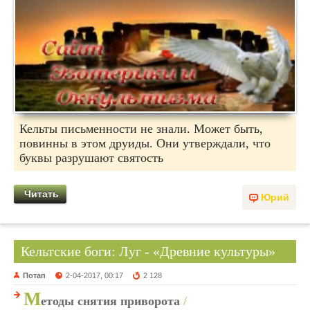
Кельты письменности не знали. Может быть,
повинны в этом друиды. Они утверждали, что
буквы разрушают святость
Читать
Юрий
Кельтские боги: Луг - «Древние культуры»
Потап
2-04-2017, 00:17
2 128
М
етоды снятия приворота
/