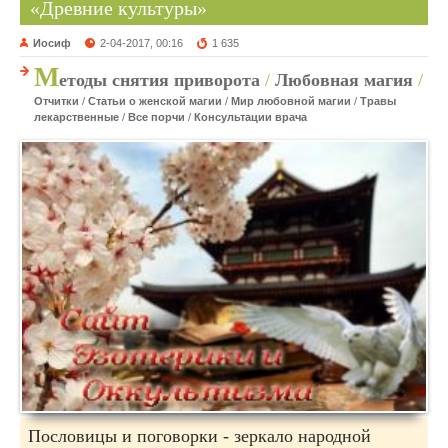
«Древние культуры»
Иосиф
2-04-2017, 00:16
1 635
М
етоды снятия приворота
/
Любовная магия
/
Отчитки
/
Статьи о женской магии
/
Мир любовной магии
/
Травы
лекарственные
/
Все порчи
/
Консультации врача
Пословицы и поговорки - зеркало народной