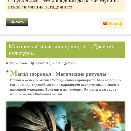
Стоунхендже - это дошедший до нас из глубины
веков памятник загадочного
Читать
Иосиф
Магическая практика друидов - «Древние
культуры»
Мстислава
2-04-2017, 00:18
2 285
М
агия здоровья
/
Магические ритуалы
/
Статьи о женской магии
/
Методы снятия приворота
/
Мир любовной
магии
/
Виды гаданий, лечение народными средствами...
/
Рецепты
народной медецины. Болезни и их лечение.
/
Ритуалы и заговоры
черной магии
/
Любовная магия