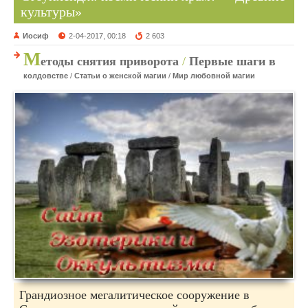
культуры»
Иосиф
2-04-2017, 00:18
2 603
М
етоды снятия приворота
/
Первые шаги в
колдовстве
/
Статьи о женской магии
/
Мир любовной магии
Грандиозное мегалитическое сооружение в