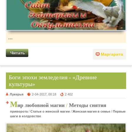
...
Читать
Маргарита
Боги эпохи земледелия - «Древние
культуры»
Лукерья
2-04-2017, 00:18
2 402
М
ир любовной магии
/
Методы снятия
приворота
/
Статьи о женской магии
/
Женская магия в семье
/
Первые
шаги в колдовстве