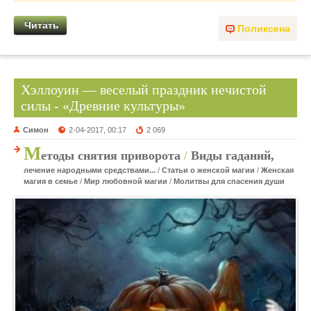
Читать
Поликсена
Хэллоуин — веселый праздник нечистой
силы - «Древние культуры»
Симон
2-04-2017, 00:17
2 069
М
етоды снятия приворота
/
Виды гаданий,
лечение народными средствами...
/
Статьи о женской магии
/
Женская
магия в семье
/
Мир любовной магии
/
Молитвы для спасения души