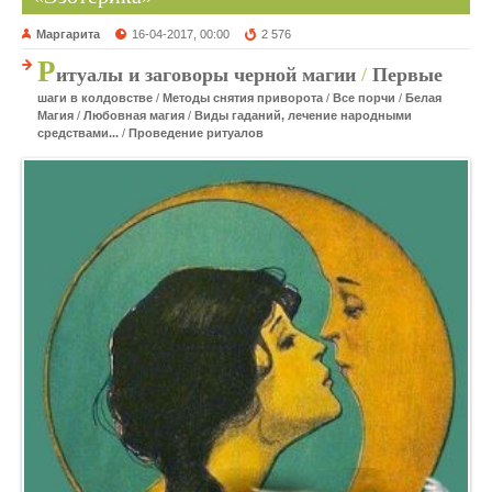
Маргарита
16-04-2017, 00:00
2 576
Р
итуалы и заговоры черной магии
/
Первые
шаги в колдовстве
/
Методы снятия приворота
/
Все порчи
/
Белая
Магия
/
Любовная магия
/
Виды гаданий, лечение народными
средствами...
/
Проведение ритуалов