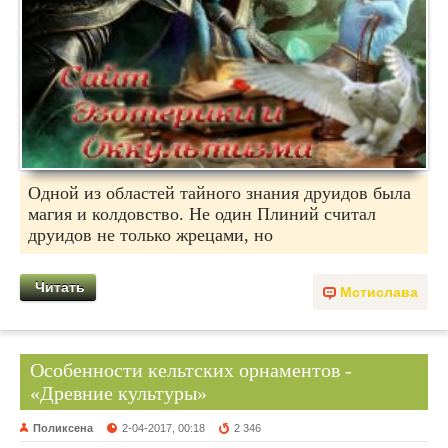
Одной из областей тайного знания друидов была
магия и колдовство. Не один Плиний считал
друидов не только жрецами, но
Читать
Мстислава
Особенности кельтских орнаментов -
«Древние культуры»
Поликсена
2-04-2017, 00:18
2 346