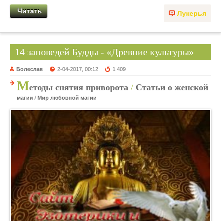
Читать
Лукерья
14 заповедей Будды - «Древние культуры»
Болеслав
2-04-2017, 00:12
1 409
М
етоды снятия приворота
/
Статьи о женской
магии
/
Мир любовной магии