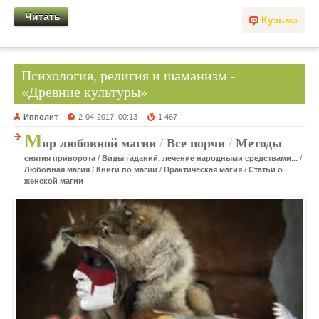
Читать
Кузьма
Психология, религия и шаманизм -
«Древние культуры»
Ипполит
2-04-2017, 00:13
1 467
М
ир любовной магии
/
Все порчи
/
Методы
снятия приворота
/
Виды гаданий, лечение народными средствами...
/
Любовная магия
/
Книги по магии
/
Практическая магия
/
Статьи о
женской магии