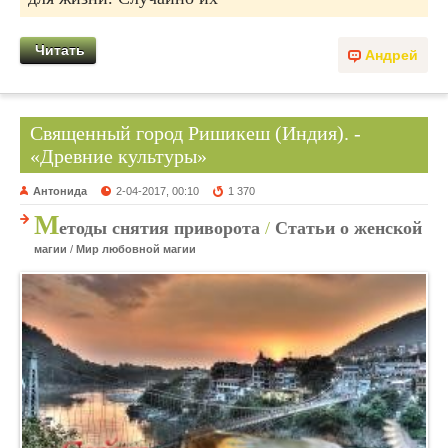
Читать
Андрей
Священный город Ришикеш (Индия). -
«Древние культуры»
Антонида
2-04-2017, 00:10
1 370
М
етоды снятия приворота
/
Статьи о женской
магии
/
Мир любовной магии