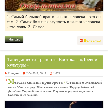
1. Самый большой враг в жизни человека - это он
сам. 2. Самая большая глупость в жизни человека
- это ложь. 3. Самое
Читать
Болеслав
Танец живота - рецепты Востока - «Древние
культуры»
Клавдия
2-04-2017, 00:12
1 605
М
етоды снятия приворота
/
Статьи о женской
магии
/
Снять порчу
/
Женская магия в семье
/
Ведущий-Алексей
Дерябин
/
Мир любовной магии
/
Рецепты народной медецины.
Болезни и их лечение.