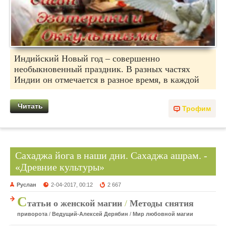
Индийский Новый год – совершенно
необыкновенный праздник. В разных частях
Индии он отмечается в разное время, в каждой
Читать
Трофим
Сахаджа йога в наши дни. Сахаджа ашрам. -
«Древние культуры»
Руслан
2-04-2017, 00:12
2 667
С
татьи о женской магии
/
Методы снятия
приворота
/
Ведущий-Алексей Дерябин
/
Мир любовной магии