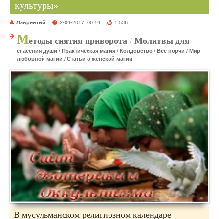
культуры»
Лаврентий
2-04-2017, 00:14
1 536
М
етоды снятия приворота
/
Молитвы для
спасения души
/
Практическая магия
/
Колдовство
/
Все порчи
/
Мир
любовной магии
/
Статьи о женской магии
В мусульманском религиозном календаре