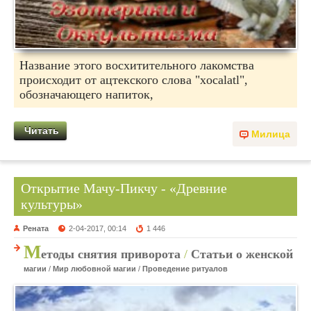
Название этого восхитительного лакомства
происходит от ацтекского слова "xocalatl",
обозначающего напиток,
Читать
Милица
Открытие Мачу-Пикчу - «Древние
культуры»
Рената
2-04-2017, 00:14
1 446
М
етоды снятия приворота
/
Статьи о женской
магии
/
Мир любовной магии
/
Проведение ритуалов