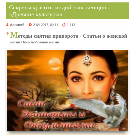
Секреты красоты индийских женщин -
«Древние культуры»
Арсений
2-04-2017, 00:11
1 112
М
етоды снятия приворота
/
Статьи о женской
магии
/
Мир любовной магии