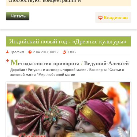
способствуют концентрации и
Читать
Владислав
Индийский новый год - «Древние культуры»
Трофим
2-04-2017, 00:12
1 806
М
етоды снятия приворота
/
Ведущий-Алексей
Дерябин
/
Ритуалы и заговоры черной магии
/
Все порчи
/
Статьи о
женской магии
/
Мир любовной магии