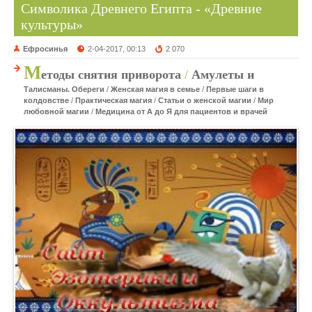
Символика Древнего Египта - «Древние
культуры»
Ефросинья
2-04-2017, 00:13
2 070
М
етоды снятия приворота
/
Амулеты и
Талисманы. Обереги
/
Женская магия в семье
/
Первые шаги в
колдовстве
/
Практическая магия
/
Статьи о женской магии
/
Мир
любовной магии
/
Медицина от А до Я для пациентов и врачей