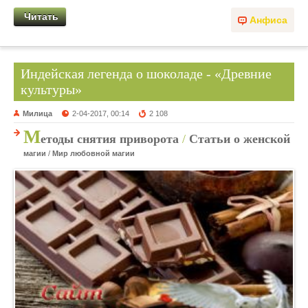
Читать
Анфиса
Индейская легенда о шоколаде - «Древние
культуры»
Милица
2-04-2017, 00:14
2 108
М
етоды снятия приворота
/
Статьи о женской
магии
/
Мир любовной магии