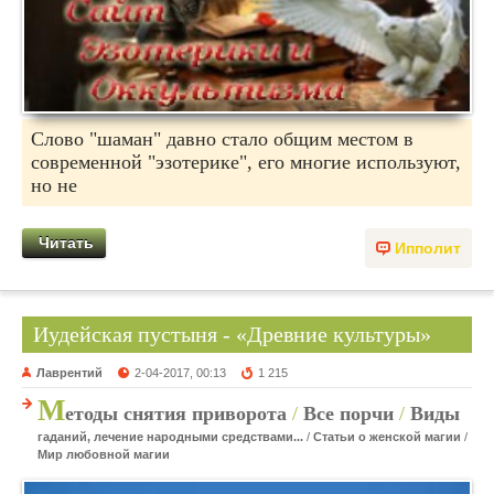
Слово "шаман" давно стало общим местом в
современной "эзотерике", его многие используют,
но не
Читать
Ипполит
Иудейская пустыня - «Древние культуры»
Лаврентий
2-04-2017, 00:13
1 215
М
етоды снятия приворота
/
Все порчи
/
Виды
гаданий, лечение народными средствами...
/
Статьи о женской магии
/
Мир любовной магии