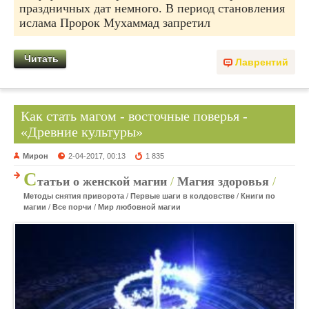
праздничных дат немного. В период становления
ислама Пророк Мухаммад запретил
Читать
Лаврентий
Как стать магом - восточные поверья -
«Древние культуры»
Мирон
2-04-2017, 00:13
1 835
С
татьи о женской магии
/
Магия здоровья
/
Методы снятия приворота
/
Первые шаги в колдовстве
/
Книги по
магии
/
Все порчи
/
Мир любовной магии