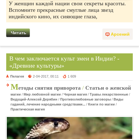
У женщин каждой нации свои секреты красоты.
Вспомните прекрасные смуглые лица звезд
индийского кино, их сияющие глаза,
Читать
Арсений
В чем заключается культ змеи в Индии? -
«Древние культуры»
Пелагея
2-04-2017, 00:11
1 609
М
етоды снятия приворота
/
Статьи о женской
магии
/
Мир любовной магии
/
Черная магия
/
Травы лекарственные
/
Ведущий-Алексей Дерябин
/
Противолюбовные заговоры
/
Виды
гаданий, лечение народными средствами...
/
Книги по магии
/
Практическая магия