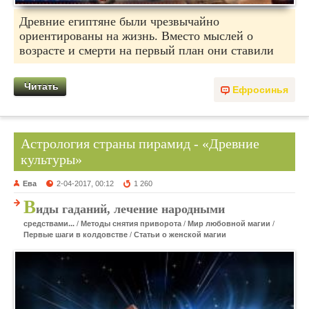
Древние египтяне были чрезвычайно
ориентированы на жизнь. Вместо мыслей о
возрасте и смерти на первый план они ставили
Читать
Ефросинья
Астрология страны пирамид - «Древние
культуры»
Ева
2-04-2017, 00:12
1 260
В
иды гаданий, лечение народными
средствами...
/
Методы снятия приворота
/
Мир любовной магии
/
Первые шаги в колдовстве
/
Статьи о женской магии