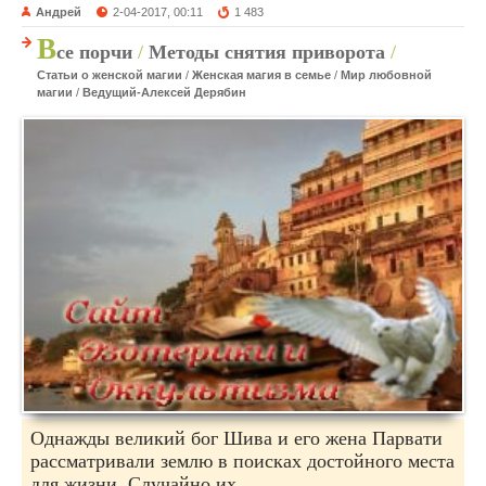
Андрей
2-04-2017, 00:11
1 483
В
се порчи
/
Методы снятия приворота
/
Статьи о женской магии
/
Женская магия в семье
/
Мир любовной
магии
/
Ведущий-Алексей Дерябин
Однажды великий бог Шива и его жена Парвати
рассматривали землю в поисках достойного места
для жизни. Случайно их