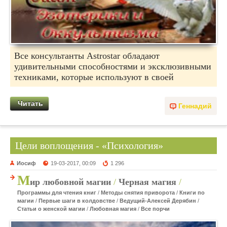
Все консультанты Astrostar обладают
удивительными способностями и эксклюзивными
техниками, которые используют в своей
Читать
Геннадий
Цели воплощения - «Психология»
Иосиф
19-03-2017, 00:09
1 296
М
ир любовной магии
/
Черная магия
/
Программы для чтения книг
/
Методы снятия приворота
/
Книги по
магии
/
Первые шаги в колдовстве
/
Ведущий-Алексей Дерябин
/
Статьи о женской магии
/
Любовная магия
/
Все порчи