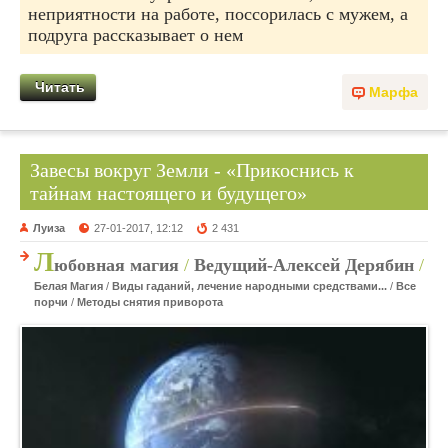
неприятности на работе, поссорилась с мужем, а
подруга рассказывает о нем
Читать
Марфа
Завесы вокруг Земли - «Прикоснись к
тайнам настоящего и будущего»
Луиза
27-01-2017, 12:12
2 431
Л
юбовная магия
/
Ведущий-Алексей Дерябин
/
Белая Магия
/
Виды гаданий, лечение народными средствами...
/
Все
порчи
/
Методы снятия приворота