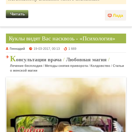
Читать
Лада
Куклы видят Вас насквозь - «Психология»
Геннадий
19-03-2017, 00:13
1 669
К
онсультации врача
/
Любовная магия
/
Лечение бесплодия
/
Методы снятия приворота
/
Колдовство
/
Статьи
о женской магии