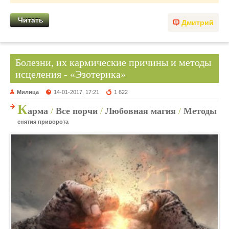
Читать
Дмитрий
Болезни, их кармические причины и методы
исцеления - «Эзотерика»
Милица
14-01-2017, 17:21
1 622
К
арма
/
Все порчи
/
Любовная магия
/
Методы
снятия приворота