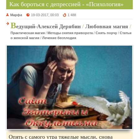
Как бороться с депрессией - «Психология»
Марфа
19-03-2017, 00:03
1 488
В
едущий-Алексей Дерябин
/
Любовная магия
/
Практическая магия
/
Методы снятия приворота
/
Снять порчу
/
Статьи
о женской магии
/
Лечение бесплодия
Опять с самого утра тяжелые мысли, снова