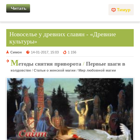
Читать
Тимур
Новоселье у древних славян - «Древние
культуры»
Симон
14-01-2017, 15:03
1 156
М
етоды снятия приворота
/
Первые шаги в
колдовстве
/
Статьи о женской магии
/
Мир любовной магии