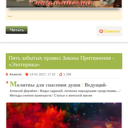
...
Читать
Самсон
Пять забытых правил Закона Притяжения -
«Эзотерика»
Анжела
14-01-2017, 17:19
1 299
М
олитвы для спасения души
/
Ведущий-
Алексей Дерябин
/
Виды гаданий, лечение народными средствами...
/
Методы снятия приворота
/
Статьи о женской магии