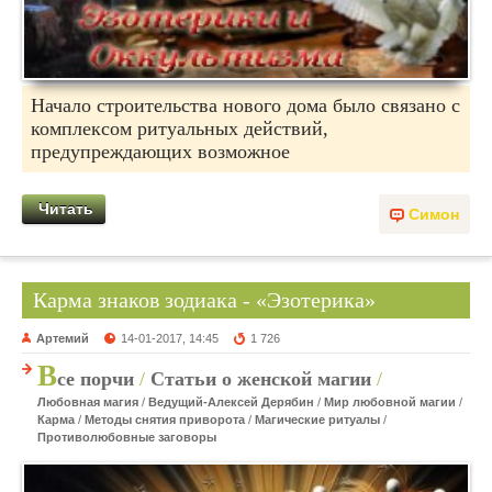
Начало строительства нового дома было связано с
комплексом ритуальных действий,
предупреждающих возможное
Читать
Симон
Карма знаков зодиака - «Эзотерика»
Артемий
14-01-2017, 14:45
1 726
В
се порчи
/
Статьи о женской магии
/
Любовная магия
/
Ведущий-Алексей Дерябин
/
Мир любовной магии
/
Карма
/
Методы снятия приворота
/
Магические ритуалы
/
Противолюбовные заговоры