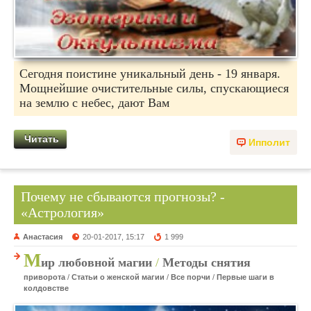
Сегодня поистине уникальный день - 19 января.
Мощнейшие очистительные силы, спускающиеся
на землю с небес, дают Вам
Читать
Ипполит
Почему не сбываются прогнозы? -
«Астрология»
Анастасия
20-01-2017, 15:17
1 999
М
ир любовной магии
/
Методы снятия
приворота
/
Статьи о женской магии
/
Все порчи
/
Первые шаги в
колдовстве