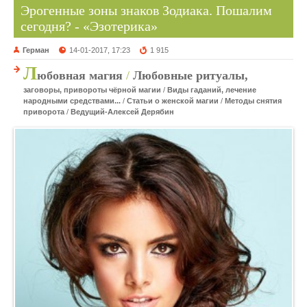
Эрогенные зоны знаков Зодиака. Пошалим
сегодня? - «Эзотерика»
Герман
14-01-2017, 17:23
1 915
Л
юбовная магия
/
Любовные ритуалы,
заговоры, привороты чёрной магии
/
Виды гаданий, лечение
народными средствами...
/
Статьи о женской магии
/
Методы снятия
приворота
/
Ведущий-Алексей Дерябин