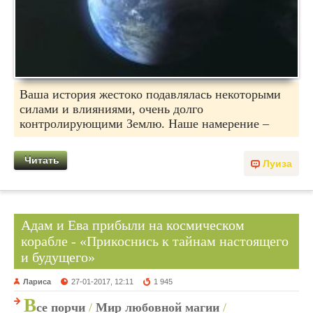
Ваша история жестоко подавлялась некоторыми
силами и влияниями, очень долго
контролирующими Землю. Наше намерение –
Читать
Луиза
Адам и Ева прибыли на космическом
корабле - «Прикоснись к тайнам настоящего
и будущего»
Лариса
27-01-2017, 12:11
1 945
В
се порчи
/
Мир любовной магии
/