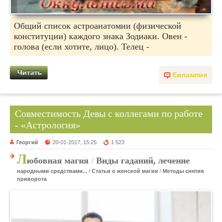
Общий список астроанатомии (физической
конституции) каждого знака Зодиаки. Овен -
голова (если хотите, лицо). Телец -
Читать
Евлампия
Совместимость Девы с коллегами по работе
- «Астрология»
Георгий
20-01-2017, 15:25
1 523
Л
юбовная магия
/
Виды гаданий, лечение
народными средствами...
/
Статьи о женской магии
/
Методы снятия
приворота