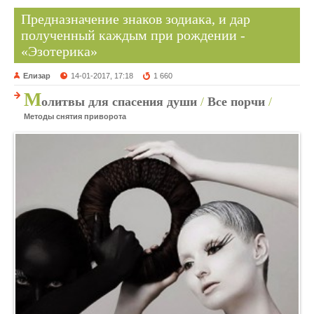
Предназначение знаков зодиака, и дар
полученный каждым при рождении -
«Эзотерика»
Елизар
14-01-2017, 17:18
1 660
М
олитвы для спасения души
/
Все порчи
/
Методы снятия приворота