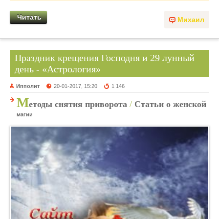
Читать
Михаил
Праздник крещения Господня и 29 лунный
день - «Астрология»
Ипполит
20-01-2017, 15:20
1 146
М
етоды снятия приворота
/
Статьи о женской
магии