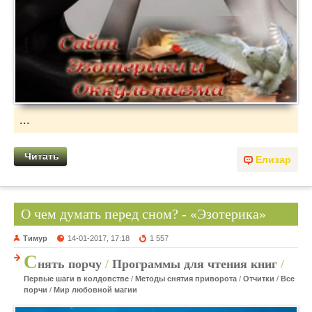
...
Читать
Елизар
О чем думать перед сном? - «Эзотерика»
Тимур
14-01-2017, 17:18
1 557
С
нять порчу
/
Программы для чтения книг
/
Первые шаги в колдовстве
/
Методы снятия приворота
/
Отчитки
/
Все
порчи
/
Мир любовной магии