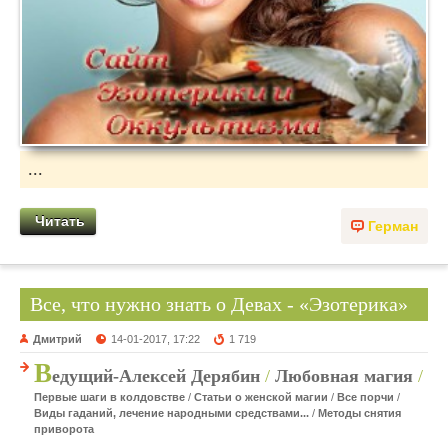
...
Читать
Герман
Все, что нужно знать о Девах - «Эзотерика»
Дмитрий
14-01-2017, 17:22
1 719
В
едущий-Алексей Дерябин
/
Любовная магия
/
Первые шаги в колдовстве
/
Статьи о женской магии
/
Все порчи
/
Виды гаданий, лечение народными средствами...
/
Методы снятия
приворота