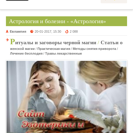
Астрология и болезни - «Астрология»
Евлампия
20-01-2017, 15:30
2 088
Р
итуалы и заговоры черной магии
/
Статьи о
женской магии
/
Практическая магия
/
Методы снятия приворота
/
Лечение бесплодия
/
Травы лекарственные