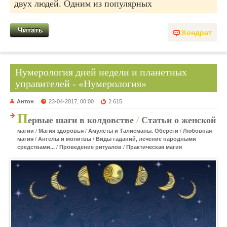
двух людей. Одним из популярных
Читать
Кондрат
Нумерология дней недели и планетных
управителей - «Нумерология»
Антон
23-04-2017, 00:00
2 615
П
ервые шаги в колдовстве
/
Статьи о женской
магии
/
Магия здоровья
/
Амулеты и Талисманы. Обереги
/
Любовная
магия
/
Ангелы и молитвы
/
Виды гаданий, лечение народными
средствами...
/
Проведение ритуалов
/
Практическая магия