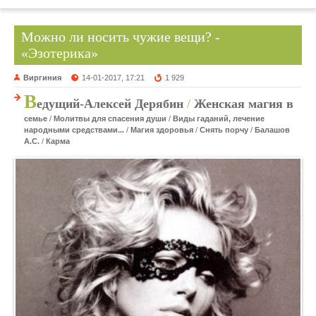
Можно ли носить чужие вещи? -
«Эзотерика»
Виргиния
14-01-2017, 17:21
1 929
В
едущий-Алексей Дерябин
/
Женская магия в
семье
/
Молитвы для спасения души
/
Виды гаданий, лечение
народными средствами...
/
Магия здоровья
/
Снять порчу
/
Балашов
А.С.
/
Карма