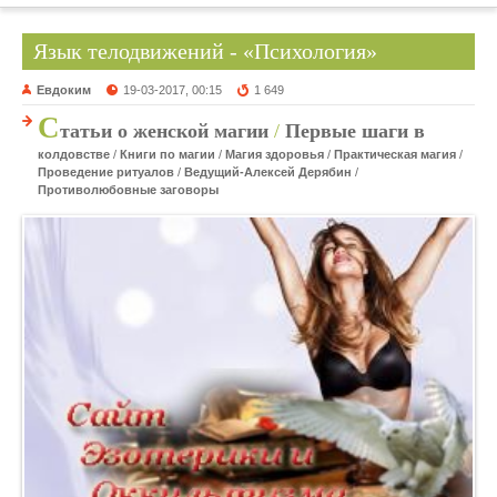
Язык телодвижений - «Психология»
Евдоким
19-03-2017, 00:15
1 649
С
татьи о женской магии
/
Первые шаги в
колдовстве
/
Книги по магии
/
Магия здоровья
/
Практическая магия
/
Проведение ритуалов
/
Ведущий-Алексей Дерябин
/
Противолюбовные заговоры