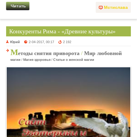
Читать
Мстислава
Конкуренты Рима - «Древние культуры»
Юрий
2-04-2017, 00:17
2 192
М
етоды снятия приворота
/
Мир любовной
магии
/
Магия здоровья
/
Статьи о женской магии