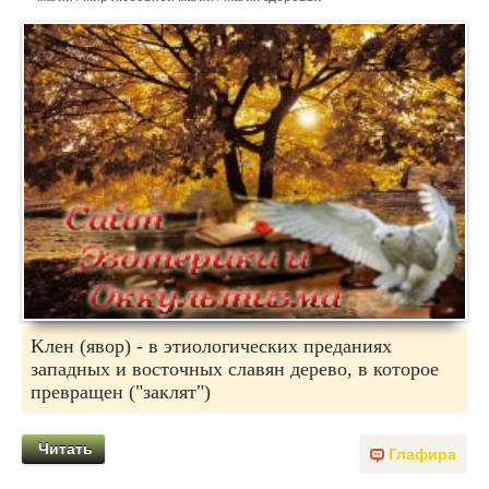
Kлен (явоp) - в этиологических пpеданиях
западных и восточных славян деpево, в котоpое
пpевpащен ("заклят")
Читать
Глафира