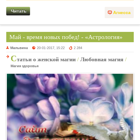
Читать
Агнесса
Май - время новых побед! - «Астрология»
Мальвина
20-01-2017, 15:22
2 284
С
татьи о женской магии
/
Любовная магия
/
Магия здоровья