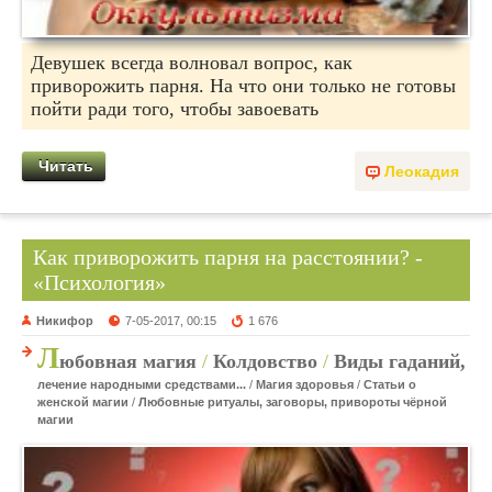
Девушек всегда волновал вопрос, как
приворожить парня. На что они только не готовы
пойти ради того, чтобы завоевать
Читать
Леокадия
Как приворожить парня на расстоянии? -
«Психология»
Никифор
7-05-2017, 00:15
1 676
Л
юбовная магия
/
Колдовство
/
Виды гаданий,
лечение народными средствами...
/
Магия здоровья
/
Статьи о
женской магии
/
Любовные ритуалы, заговоры, привороты чёрной
магии