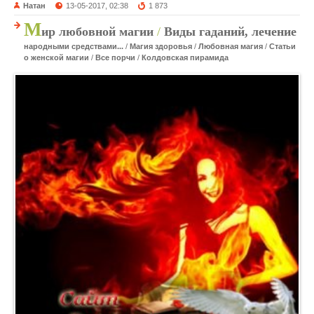
Натан
13-05-2017, 02:38
1 873
М
ир любовной магии
/
Виды гаданий, лечение
народными средствами...
/
Магия здоровья
/
Любовная магия
/
Статьи
о женской магии
/
Все порчи
/
Колдовская пирамида