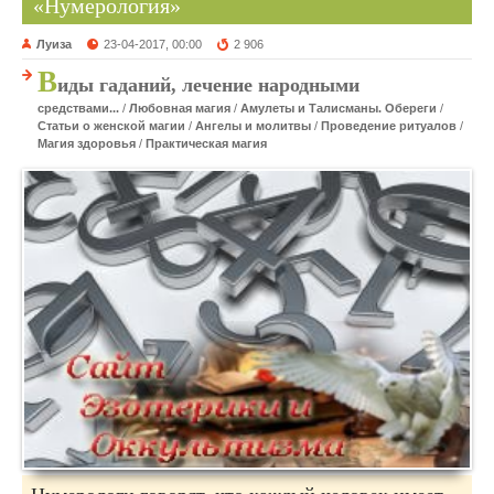
«Нумерология»
Луиза
23-04-2017, 00:00
2 906
В
иды гаданий, лечение народными
средствами...
/
Любовная магия
/
Амулеты и Талисманы. Обереги
/
Статьи о женской магии
/
Ангелы и молитвы
/
Проведение ритуалов
/
Магия здоровья
/
Практическая магия