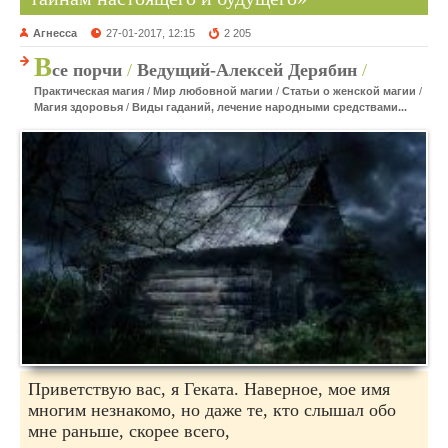
Агнесса
27-01-2017, 12:15
2 205
В
се порчи
/
Ведущий-Алексей Дерябин
/
Практическая магия
/
Мир любовной магии
/
Статьи о женской магии
/
Магия здоровья
/
Виды гаданий, лечение народными средствами...
Приветствую вас, я Геката. Наверное, мое имя
многим незнакомо, но даже те, кто слышал обо
мне раньше, скорее всего,