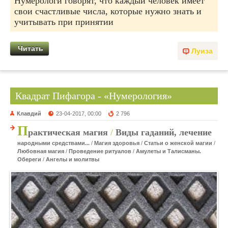
Нумерологи говорят, что каждый человек имеет
свои счастливые числа, которые нужно знать и
учитывать при принятии
Читать
Луиза
Квадрат Пифагора - «Нумерология»
Клавдий
23-04-2017, 00:00
2 796
П
рактическая магия
/
Виды гаданий, лечение
народными средствами...
/
Магия здоровья
/
Статьи о женской магии
/
Любовная магия
/
Проведение ритуалов
/
Амулеты и Талисманы.
Обереги
/
Ангелы и молитвы