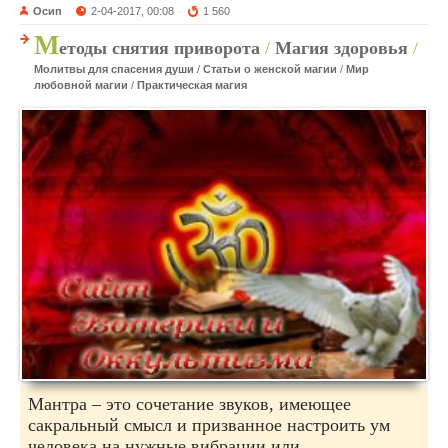
Осип
2-04-2017, 00:08
1 560
М
етоды снятия приворота
/
Магия здоровья
/
Молитвы для спасения души
/
Статьи о женской магии
/
Мир
любовной магии
/
Практическая магия
Мантра – это сочетание звуков, имеющее
сакральный смысл и призванное настроить ум
человека на нужные вибрации или