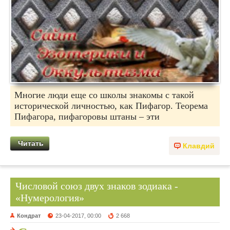
Многие люди еще со школы знакомы с такой
исторической личностью, как Пифагор. Теорема
Пифагора, пифагоровы штаны – эти
Читать
Клавдий
Числовой союз двух знаков зодиака -
«Нумерология»
Кондрат
23-04-2017, 00:00
2 668