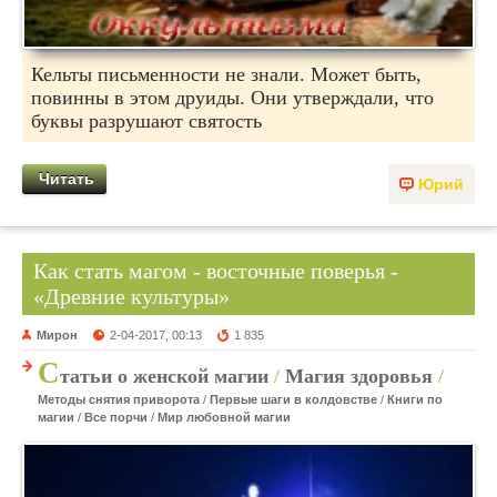
Кельты письменности не знали. Может быть,
повинны в этом друиды. Они утверждали, что
буквы разрушают святость
Читать
Юрий
Как стать магом - восточные поверья -
«Древние культуры»
Мирон
2-04-2017, 00:13
1 835
С
татьи о женской магии
/
Магия здоровья
/
Методы снятия приворота
/
Первые шаги в колдовстве
/
Книги по
магии
/
Все порчи
/
Мир любовной магии