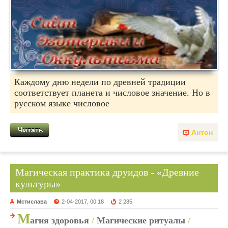
Каждому дню недели по древней традиции
соответствует планета и числовое значение. Но в
русском языке числовое
Читать
Антон
Магическая практика друидов - «Древние
культуры»
Мстислава
2-04-2017, 00:18
2 285
М
агия здоровья
/
Магические ритуалы
/