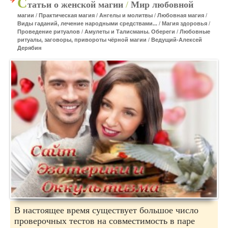
С
татьи о женской магии
/
Мир любовной
магии
/
Практическая магия
/
Ангелы и молитвы
/
Любовная магия
/
Виды гаданий, лечение народными средствами...
/
Магия здоровья
/
Проведение ритуалов
/
Амулеты и Талисманы. Обереги
/
Любовные
ритуалы, заговоры, привороты чёрной магии
/
Ведущий-Алексей
Дерябин
В настоящее время существует большое число
проверочных тестов на совместимость в паре