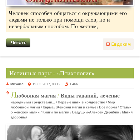
Человек способен общаться с окружающими его
людьми не только при помощи слов, но и
невербальным способом. По жестам,
Читать
Евдоким
Истинные пары - «Психология»
Михаил
19-03-2017, 00:12
1 466
Л
юбовная магия
/
Виды гаданий, лечение
народными средствами...
/
Первые шаги в колдовстве
/
Мир
любовной магии
/
Карма
/
Женская магия в семье
/
Все порчи
/
Статьи
о женской магии
/
Книги по магии
/
Ведущий-Алексей Дерябин
/
Магия
здоровья