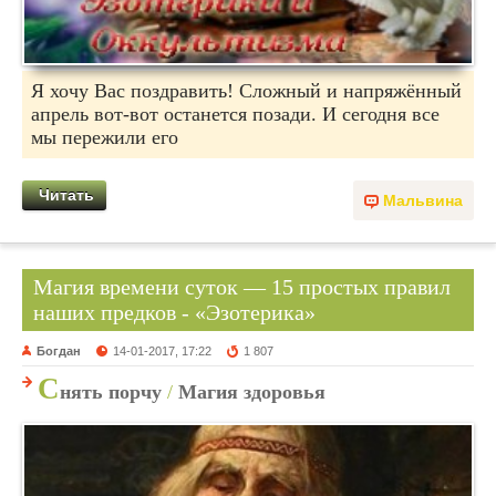
Я хочу Вас поздравить! Сложный и напряжённый
апрель вот-вот останется позади. И сегодня все
мы пережили его
Читать
Мальвина
Магия времени суток — 15 простых правил
наших предков - «Эзотерика»
Богдан
14-01-2017, 17:22
1 807
С
нять порчу
/
Магия здоровья