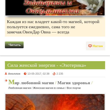
Каждая из нас владеет какой-то магией, которой
пользуется ежедневно, сама того не
замечая.ОвенДар Овна — всегда
Читать
Натан
Сила женской энергии - «Эзотерика»
Аполлон
13-05-2017, 02:38
2 235
М
ир любовной магии
/
Магия здоровья
/
Любовная магия
/
Женская магия в семье
/
Все порчи