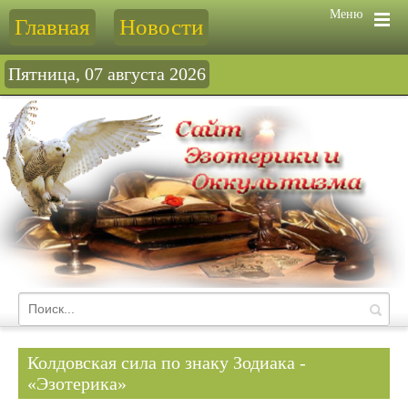
Меню
Главная
Новости
Пятница, 07 августа 2026
Колдовская сила по знаку Зодиака -
«Эзотерика»