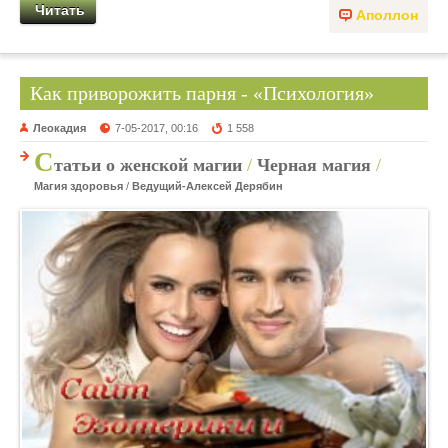
Читать
Аполлон
Как приворожить парня - «Психология»
Леокадия
7-05-2017, 00:16
1 558
С
татьи о женской магии
/
Черная магия
/
Магия здоровья
/
Ведущий-Алексей Дерябин