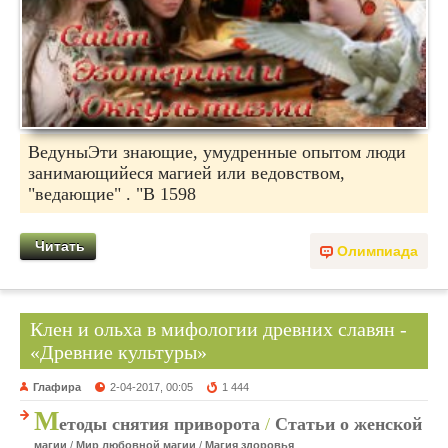
ВедуныЭти знающие, умудренные опытом люди
занимающийеся магией или ведовством,
"ведающие" . "В 1598
Читать
Олимпиада
Клен и ольха в мифологии древних славян -
«Древние культуры»
Глафира
2-04-2017, 00:05
1 444
М
етоды снятия приворота
/
Статьи о женской
магии
/
Мир любовной магии
/
Магия здоровья