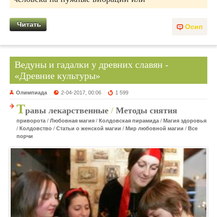
Читать
Осип
Ведуны и гадалки у древних славян -
«Древние культуры»
Олимпиада
2-04-2017, 00:06
1 599
Т
равы лекарственные
/
Методы снятия
приворота
/
Любовная магия
/
Колдовская пирамида
/
Магия здоровья
/
Колдовство
/
Статьи о женской магии
/
Мир любовной магии
/
Все
порчи