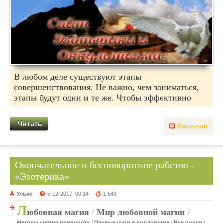
В любом деле существуют этапы
совершенствования. Не важно, чем заниматься,
этапы будут одни и те же. Чтобы эффективно
Читать
Василий
Окончательное и бесповоротное рабство -
«Эзотерика»
Ульян
5-12-2017, 00:14
1 543
Л
юбовная магия
/
Мир любовной магии
/
Методы снятия приворота
/
Первые шаги в колдовстве
/
Все порчи
/