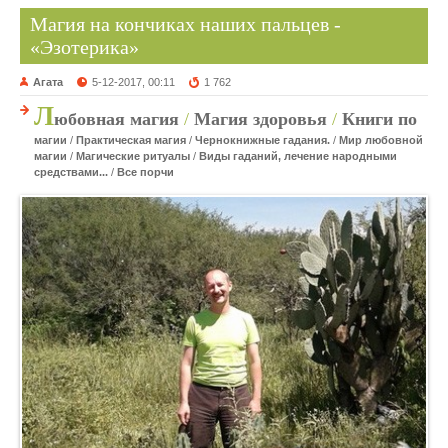
Магия на кончиках наших пальцев -
«Эзотерика»
Агата
5-12-2017, 00:11
1 762
Л
юбовная магия
/
Магия здоровья
/
Книги по
магии
/
Практическая магия
/
Чернокнижные гадания.
/
Мир любовной
магии
/
Магические ритуалы
/
Виды гаданий, лечение народными
средствами...
/
Все порчи