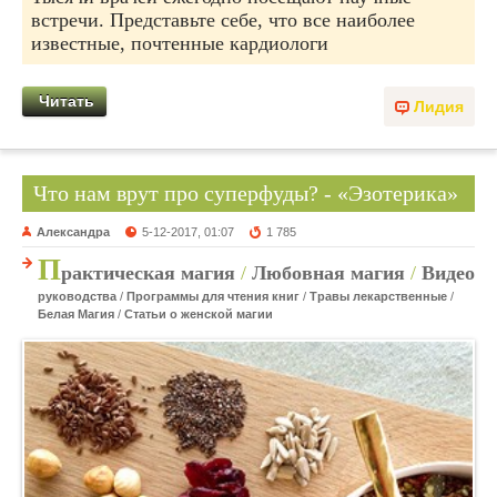
встречи. Представьте себе, что все наиболее
известные, почтенные кардиологи
Читать
Лидия
Что нам врут про суперфуды? - «Эзотерика»
Александра
5-12-2017, 01:07
1 785
П
рактическая магия
/
Любовная магия
/
Видео
руководства
/
Программы для чтения книг
/
Травы лекарственные
/
Белая Магия
/
Статьи о женской магии