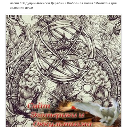
магии
/
Ведущий-Алексей Дерябин
/
Любовная магия
/
Молитвы для
спасения души