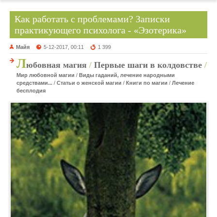
Как работать с проблемами? Записки
практикующего психолога - «Эзотерика»
Майя
5-12-2017, 00:11
1 399
Л
юбовная магия
/
Первые шаги в колдовстве
/
Мир любовной магии
/
Виды гаданий, лечение народными
средствами...
/
Статьи о женской магии
/
Книги по магии
/
Лечение
бесплодия