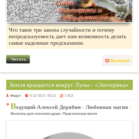
Что такое три закона случайности и почему
непредсказуемость дает нам возможность делать
самые надежные предсказания.
Читать
Валерий
Земля вращается вокруг Луны - «Эзотерика»
Федот
5-12-2017, 00:13
1 413
В
едущий-Алексей Дерябин
/
Любовная магия
/
Молитвы для спасения души
/
Практическая магия