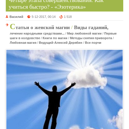
Четыре этапа совершенствования. Как
учиться быстро? - «Эзотерика»
Василий
5-12-2017, 00:14
1 518
С
татьи о женской магии
/
Виды гаданий,
лечение народными средствами...
/
Мир любовной магии
/
Первые
шаги в колдовстве
/
Книги по магии
/
Методы снятия приворота
/
Любовная магия
/
Ведущий-Алексей Дерябин
/
Все порчи