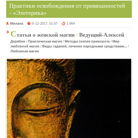
Практики освобождения от привязанностей
- «Эзотерика»
Милана
5-12-2017, 01:07
1 864
С
татьи о женской магии
/
Ведущий-Алексей
Дерябин
/
Практическая магия
/
Методы снятия приворота
/
Мир
любовной магии
/
Виды гаданий, лечение народными средствами...
/
Любовная магия