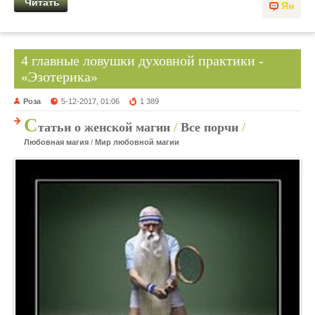
Читать
Ян
4 главные ловушки духовной практики -
«Эзотерика»
Роза
5-12-2017, 01:06
1 389
С
татьи о женской магии
/
Все порчи
/
Любовная магия
/
Мир любовной магии