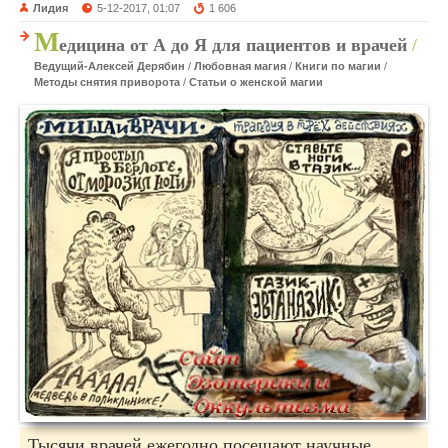
Лидия
5-12-2017, 01:07
1 606
М
едицина от А до Я для пациентов и врачей
/
Ведущий-Алексей Дерябин
/
Любовная магия
/
Книги по магии
/
Методы снятия приворота
/
Статьи о женской магии
Тысячи врачей ежегодно посещают научные