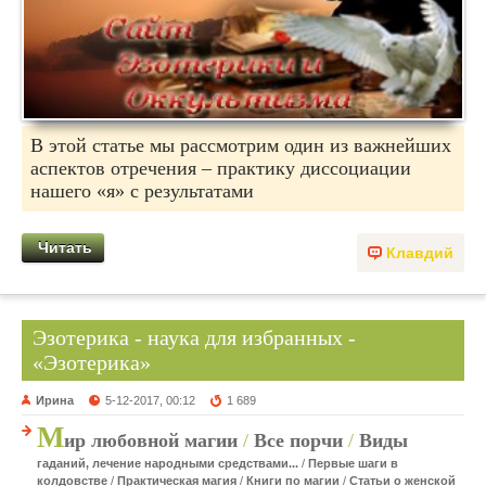
В этой статье мы рассмотрим один из важнейших
аспектов отречения – практику диссоциации
нашего «я» с результатами
Читать
Клавдий
Эзотерика - наука для избранных -
«Эзотерика»
Ирина
5-12-2017, 00:12
1 689
М
ир любовной магии
/
Все порчи
/
Виды
гаданий, лечение народными средствами...
/
Первые шаги в
колдовстве
/
Практическая магия
/
Книги по магии
/
Статьи о женской