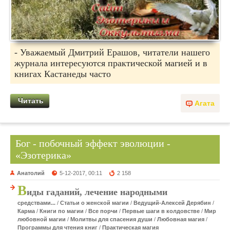
- Уважаемый Дмитрий Ерашов, читатели нашего
журнала интересуются практической магией и в
книгах Кастанеды часто
Читать
Агата
Бог - побочный эффект эволюции -
«Эзотерика»
Анатолий
5-12-2017, 00:11
2 158
В
иды гаданий, лечение народными
средствами...
/
Статьи о женской магии
/
Ведущий-Алексей Дерябин
/
Карма
/
Книги по магии
/
Все порчи
/
Первые шаги в колдовстве
/
Мир
любовной магии
/
Молитвы для спасения души
/
Любовная магия
/
Программы для чтения книг
/
Практическая магия