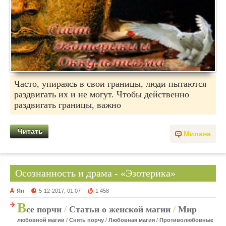
Часто, упираясь в свои границы, люди пытаются
раздвигать их и не могут. Чтобы действенно
раздвигать границы, важно
Читать
Милана
Осознанность и драма - «Эзотерика»
Ян
5-12-2017, 01:07
1 458
В
се порчи
/
Статьи о женской магии
/
Мир
любовной магии
/
Снять порчу
/
Любовная магия
/
Противолюбовные