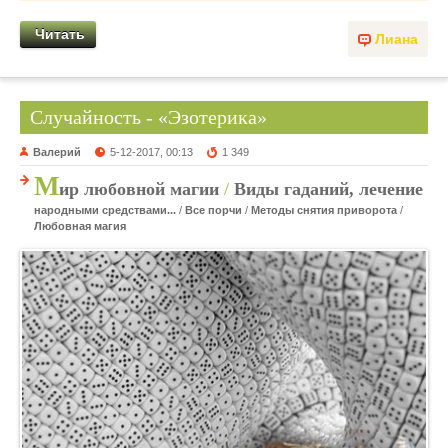
Читать
Лиана
Случайность - «Эзотерика»
Валерий
5-12-2017, 00:13
1 349
М
ир любовной магии
/
Виды гаданий, лечение
народными средствами...
/
Все порчи
/
Методы снятия приворота
/
Любовная магия