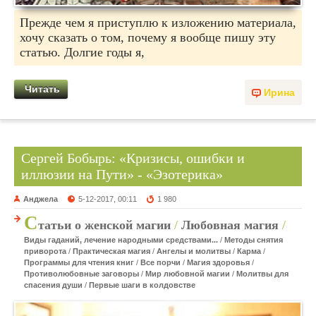
Прежде чем я приступлю к изложению материала,
хочу сказать о том, почему я вообще пишу эту
статью. Долгие годы я,
Читать
Ирина
Сергей Бобырь: «Кризисы, ошибки и
иллюзии на Пути» - «Эзотерика»
Анджела
5-12-2017, 00:11
1 980
С
татьи о женской магии
/
Любовная магия
/
Виды гаданий, лечение народными средствами...
/
Методы снятия
приворота
/
Практическая магия
/
Ангелы и молитвы
/
Карма
/
Программы для чтения книг
/
Все порчи
/
Магия здоровья
/
Противолюбовные заговоры
/
Мир любовной магии
/
Молитвы для
спасения души
/
Первые шаги в колдовстве