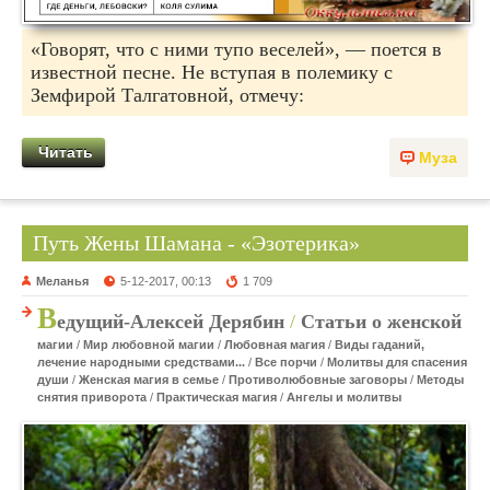
«Говорят, что с ними тупо веселей», — поется в
известной песне. Не вступая в полемику с
Земфирой Талгатовной, отмечу:
Читать
Муза
Путь Жены Шамана - «Эзотерика»
Меланья
5-12-2017, 00:13
1 709
В
едущий-Алексей Дерябин
/
Статьи о женской
магии
/
Мир любовной магии
/
Любовная магия
/
Виды гаданий,
лечение народными средствами...
/
Все порчи
/
Молитвы для спасения
души
/
Женская магия в семье
/
Противолюбовные заговоры
/
Методы
снятия приворота
/
Практическая магия
/
Ангелы и молитвы