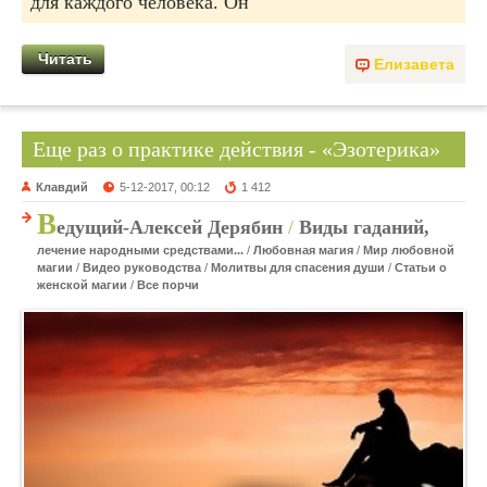
для каждого человека. Он
Читать
Елизавета
Еще раз о практике действия - «Эзотерика»
Клавдий
5-12-2017, 00:12
1 412
В
едущий-Алексей Дерябин
/
Виды гаданий,
лечение народными средствами...
/
Любовная магия
/
Мир любовной
магии
/
Видео руководства
/
Молитвы для спасения души
/
Статьи о
женской магии
/
Все порчи