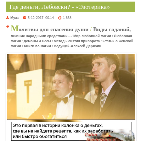
Где деньги, Лебовски? - «Эзотерика»
Муза
5-12-2017, 00:14
1 638
М
олитвы для спасения души
/
Виды гаданий,
лечение народными средствами...
/
Мир любовной магии
/
Любовная
магия
/
Демоны и Бесы
/
Методы снятия приворота
/
Статьи о женской
магии
/
Книги по магии
/
Ведущий-Алексей Дерябин