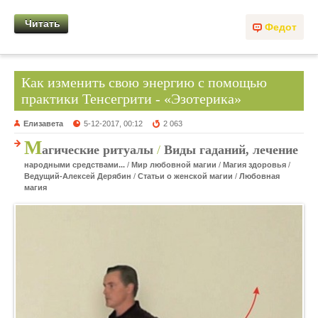
Читать
Федот
Как изменить свою энергию с помощью
практики Тенсегрити - «Эзотерика»
Елизавета
5-12-2017, 00:12
2 063
М
агические ритуалы
/
Виды гаданий, лечение
народными средствами...
/
Мир любовной магии
/
Магия здоровья
/
Ведущий-Алексей Дерябин
/
Статьи о женской магии
/
Любовная
магия