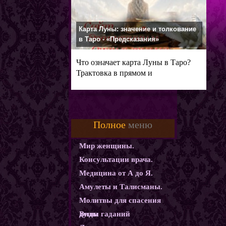
Карта Луны: значение и толкование
в Таро - «Предсказания»
Что означает карта Луны в Таро?
Трактовка в прямом и
перевернутом
Полное
меню
Мир женщины.
Консультации врача.
Медицина от А до Я.
Амулеты и Талисманы.
Молитвы для спасения
души
Виды гаданий