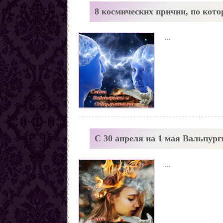
Заговоры от наркомании
8 космических причин, по кот
Все порчи
...
С 30 апреля на 1 мая Вальпург
...