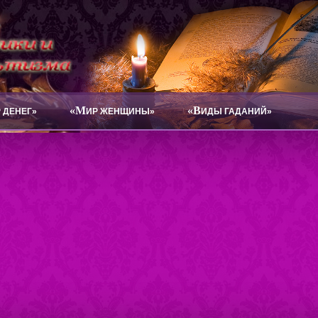
«М
«В
 ДЕНЕГ»
ИР ЖЕНЩИНЫ»
ИДЫ ГАДАНИЙ»