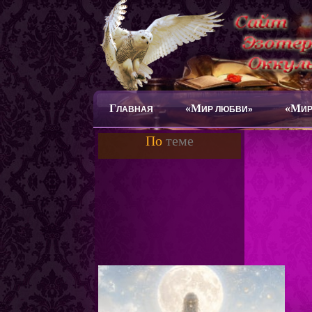
Г
«М
«М
ЛАВНАЯ
ИР ЛЮБВИ»
ИР
По
теме