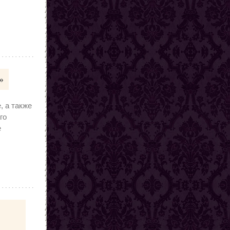
»
, а также
го
е