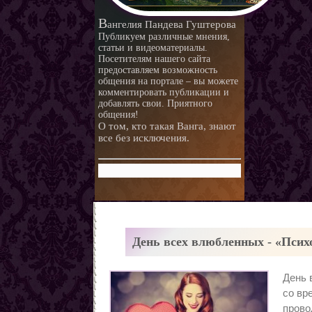
любви.
Любовная ворожба народов
В
ангелия Пандева Гуштерова
мира
Магия и красота
Публикуем различные мнения,
статьи и видеоматериалы.
Приворотные зелья
Посетителям нашего сайта
предоставляем возможность
Как приготовить
общения на портале – вы можете
Сексуальные напитки
Законы кармы
комментировать публикации и
добавлять свои. Приятного
Знаки кармы
общения!
О том, кто такая Ванга, знают
Молитвы
все без исключения.
Молитвы к ангелам дней
недели
Любовь и нумерология. Как
правильно выбрать
Как разоблачить мерзавца
партнера
по знаку Зодиака.
Романтические приметы
Виды Гадания и правила
День всех влюбленных - «Псих
Хиромантия
О действии приворота
День 
Проведение ритуалов
со вр
Любовные привороты
прово