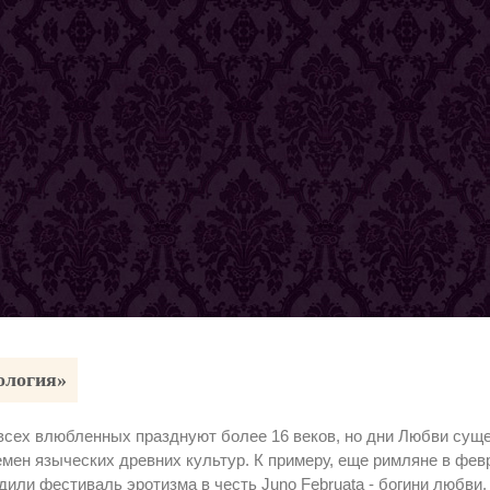
ология»
всех влюбленных празднуют более 16 веков, но дни Любви сущ
емен языческих древних культур. К примеру, еще римляне в фев
дили фестиваль эротизма в честь Juno Februata - богини любви.