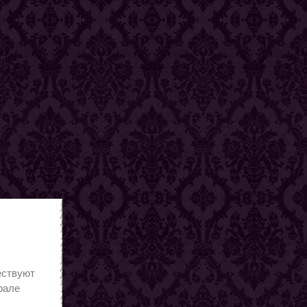
ествуют
рале