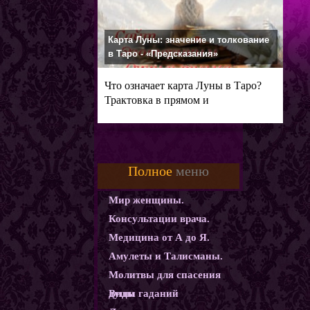
Карта Луны: значение и толкование
в Таро - «Предсказания»
Что означает карта Луны в Таро?
Трактовка в прямом и
перевернутом
Полное
меню
Мир женщины.
Консультации врача.
Медицина от А до Я.
Амулеты и Талисманы.
Молитвы для спасения
души
Виды гаданий