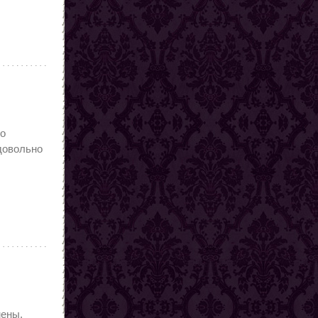
то
 довольно
мены,