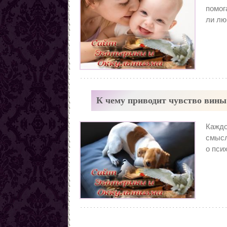
Заговоры от наркомании
помог
Все порчи
ли лю
К чему приводит чувство вины
Каждо
смысл
о пси