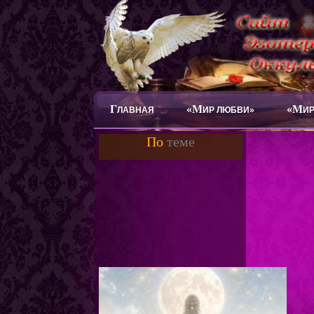
Г
«М
«М
ЛАВНАЯ
ИР ЛЮБВИ»
ИР
По
теме