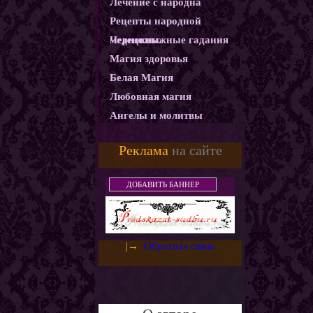
Лечение с народна
Рецепты народной
медецины.
Чернокнижные гадания
Магия здоровья
Белая Магия
Любовная магия
Ангелы и молитвы
Карма
Реклама
на сайте
Магические ритуалы
Демоны и Бесы
ДОБАВИТЬ БАННЕР
Колдовство
Магия защиты
Использование монет как
|→
Обратная связь
амулетов и талисманов
Слияние с деньгами.
Денежный горшочек
Денежная ванна
Золотое денежное