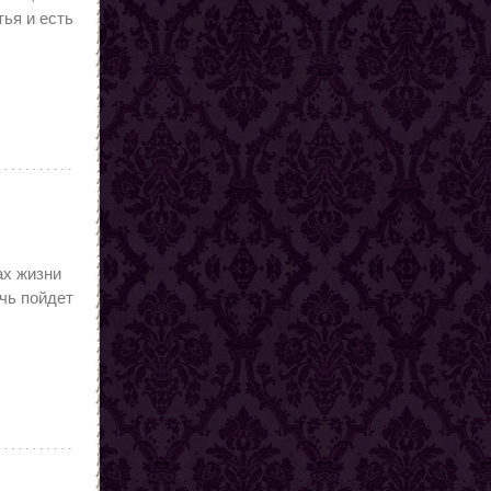
тья и есть
ах жизни
ечь пойдет