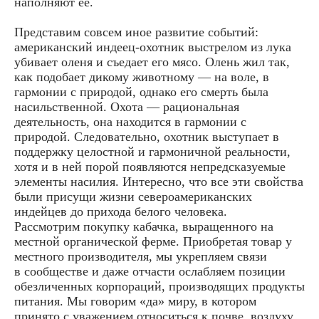
наполняют ее.
Представим совсем иное развитие событий:
американский индеец-охотник выстрелом из лука
убивает оленя и съедает его мясо. Олень жил так,
как подобает дикому животному — на воле, в
гармонии с природой, однако его смерть была
насильственной. Охота — рациональная
деятельность, она находится в гармонии с
природой. Следовательно, охотник выступает в
поддержку целостной и гармоничной реальности,
хотя и в ней порой появляются непредсказуемые
элементы насилия. Интересно, что все эти свойства
были присущи жизни североамериканских
индейцев до прихода белого человека.
Рассмотрим покупку кабачка, выращенного на
местной органической ферме. Приобретая товар у
местного производителя, мы укрепляем связи
в сообществе и даже отчасти ослабляем позиции
обезличенных корпораций, производящих продукты
питания. Мы говорим «да» миру, в котором
принято с уважением относиться к почве, воздуху,