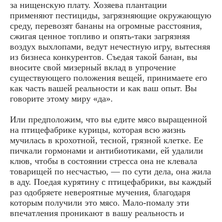
за нищенскую плату. Хозяева плантации
применяют пестициды, загрязняющие окружающую
среду, перевозят бананы на огромные расстояния,
сжигая ценное топливо и опять-таки загрязняя
воздух выхлопами, ведут нечестную игру, вытесняя
из бизнеса конкурентов. Съедая такой банан, вы
вносите свой мизерный вклад в упрочение
существующего положения вещей, принимаете его
как часть вашей реальности и как ваш опыт. Вы
говорите этому миру «да».
Или предположим, что вы едите мясо выращенной
на птицефабрике курицы, которая всю жизнь
мучилась в крохотной, тесной, грязной клетке. Ее
пичкали гормонами и антибиотиками, ей удалили
клюв, чтобы в состоянии стресса она не клевала
товарищей по несчастью, — по сути дела, она жила
в аду. Поедая курятину с птицефабрики, вы каждый
раз одобряете невероятные мучения, благодаря
которым получили это мясо. Мало-помалу эти
впечатления проникают в вашу реальность и