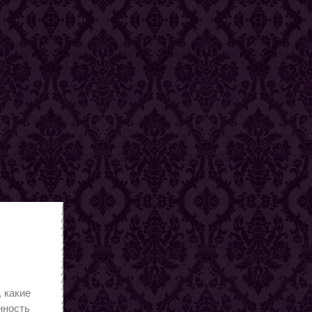
ы
, какие
нность