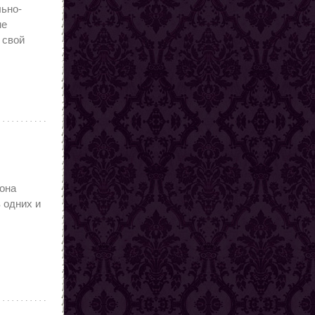
льно-
не
 свой
 она
 одних и