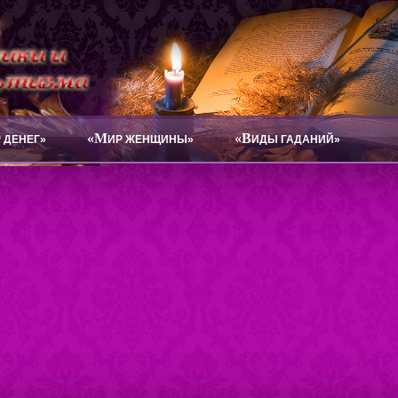
«М
«В
 ДЕНЕГ»
ИР ЖЕНЩИНЫ»
ИДЫ ГАДАНИЙ»