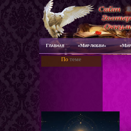
Г
«М
«М
ЛАВНАЯ
ИР ЛЮБВИ»
ИР
По
теме