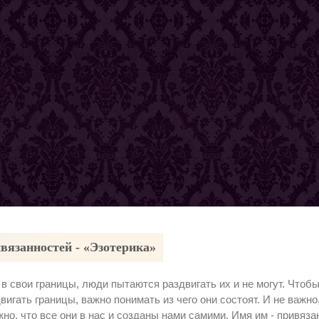
вязанностей - «Эзотерика»
 в свои границы, люди пытаются раздвигать их и не могут. Чтоб
вигать границы, важно понимать из чего они состоят. И не важно
жно, что все они в нас и созданы нами самими. Имя им - привяза