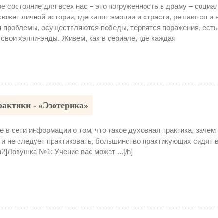
е состояние для всех нас – это погруженность в драму – социа
южет личной истории, где кипят эмоции и страсти, решаются и 
 проблемы, осуществляются победы, терпятся поражения, есть
 свои хэппи-энды. Живем, как в сериале, где каждая
рактики - «Эзотерика»
 в сети информации о том, что такое духовная практика, зачем
 и не следует практиковать, большинство практикующих сидят в
h2]Ловушка №1: Учение вас может ...[/h]