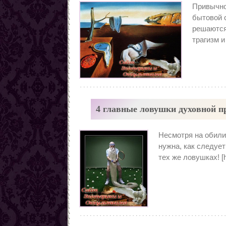
Привычно
бытовой с
решаются
трагизм и
4 главные ловушки духовной п
Несмотря на обилие
нужна, как следует
тех же ловушках! [