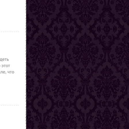
идеть
 этот
ле, что