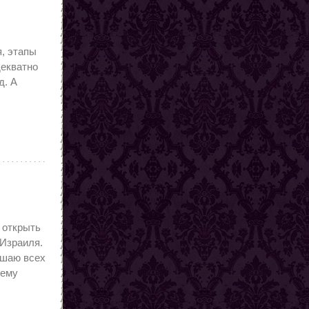
, этапы
декватно
д. А
 открыть
Израиля.
ашаю всех
сему