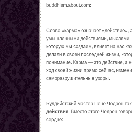
buddhism.about.com:
Слово «карма» означает «действие», 
умышленными действиями, мыслями, сл
которую мы создаем, влияет на нас ка
делали в своей последней жизни, кото
понимание. Карма
—
это действие, а 
ход своей жизни прямо сейчас, измен
саморазрушительные узоры.
Буддийстский мастер Пене Чодрон та
действия
. Вместо этого Чодрон говори
сердце: