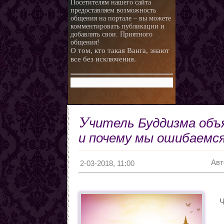
Посетителям нашего сайта
предоставляем возможность
общения на портале – вы можете
комментировать публикации и
добавлять свои. Приятного
общения!
О том, кто такая Ванга, знают
все без исключения.
У
читель Буддизма объ
и почему мы ошибаемся
Авт
2-03-2018, 11:00
Ч