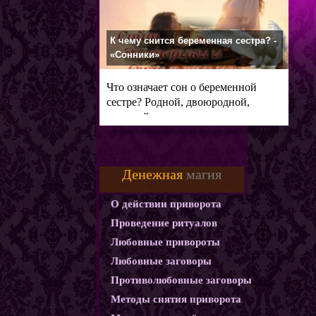
К чему снится беременная сестра? -
«Сонники»
Что означает сон о беременной
сестре? Родной, двоюродной,
младшей
Денежная
магия
О действии приворота
Проведение ритуалов
Любовные привороты
Любовные заговоры
Противолюбовные заговоры
Методы снятия приворота