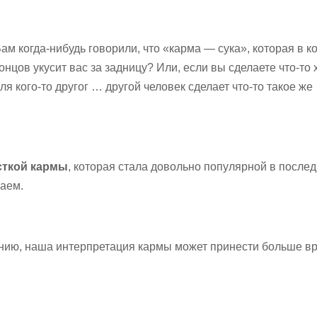
ам когда-нибудь говорили, что «карма
—
сука», которая в к
онцов укусит вас за задницу? Или, если вы сделаете что-то
ля кого-то другог … другой человек сделает что-то такое же
сткой кармы
, которая стала довольно популярной в после
маем.
ению, наша интерпретация кармы может принести больше вр