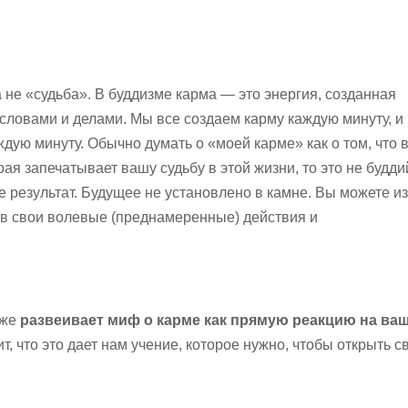
а не «судьба». В буддизме карма
—
это энергия, созданная
овами и делами. Мы все создаем карму каждую минуту, и 
ждую минуту. Обычно думать о «моей карме» как о том, что 
рая запечатывает вашу судьбу в этой жизни, то это не будд
не результат. Будущее не установлено в камне. Вы можете и
ив свои волевые (преднамеренные) действия и
кже
развеивает миф о карме как прямую реакцию на ва
т, что это дает нам учение, которое нужно, чтобы открыть с