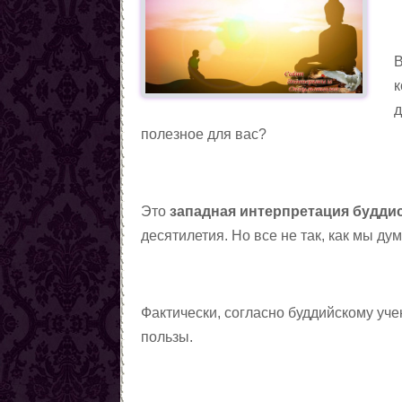
В
к
д
полезное для вас?
Это
западная интерпретация будди
десятилетия. Но все не так, как мы ду
Фактически, согласно буддийскому уч
пользы.