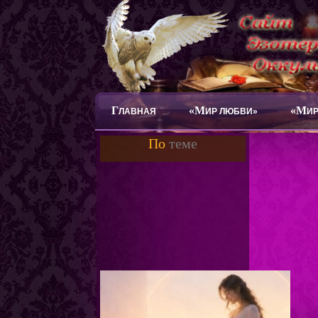
Г
«М
«М
ЛАВНАЯ
ИР ЛЮБВИ»
ИР
По
теме