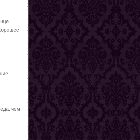
онце
 хорошее
дние
еда, чем