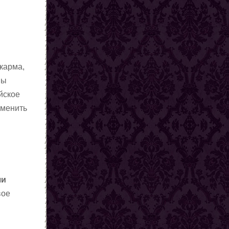
карма,
вы
ийское
зменить
ши
вое