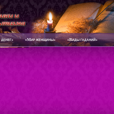
«М
«В
 ДЕНЕГ»
ИР ЖЕНЩИНЫ»
ИДЫ ГАДАНИЙ»