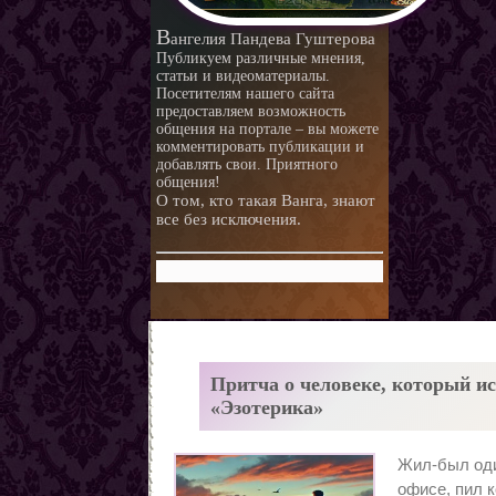
любви.
Любовная ворожба народов
В
ангелия Пандева Гуштерова
мира
Магия и красота
Публикуем различные мнения,
статьи и видеоматериалы.
Приворотные зелья
Посетителям нашего сайта
предоставляем возможность
Как приготовить
общения на портале – вы можете
Сексуальные напитки
Законы кармы
комментировать публикации и
добавлять свои. Приятного
Знаки кармы
общения!
О том, кто такая Ванга, знают
Молитвы
все без исключения.
Молитвы к ангелам дней
недели
Любовь и нумерология. Как
правильно выбрать
Как разоблачить мерзавца
партнера
по знаку Зодиака.
Романтические приметы
Виды Гадания и правила
Притча о человеке, который ис
Хиромантия
«Эзотерика»
О действии приворота
Проведение ритуалов
Жил-был оди
Любовные привороты
офисе, пил к