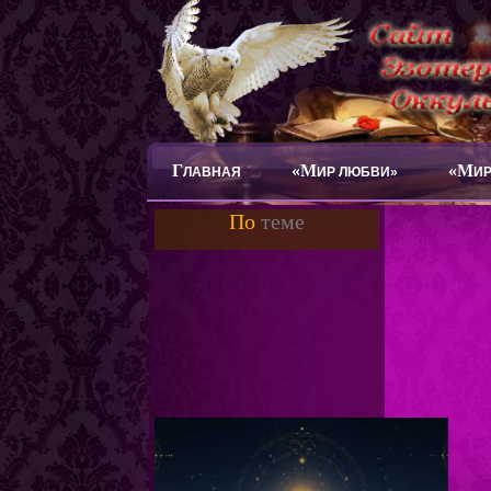
Г
«М
«М
ЛАВНАЯ
ИР ЛЮБВИ»
ИР
По
теме