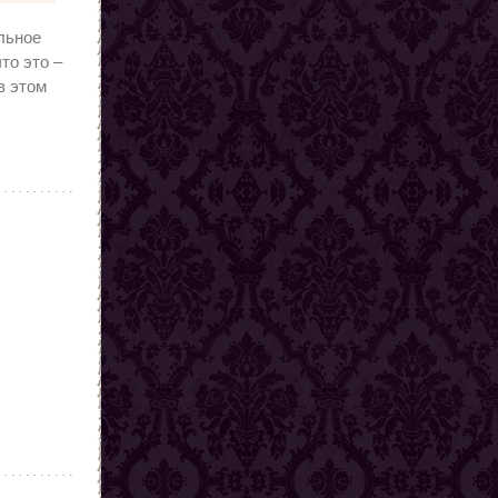
льное
то это –
в этом