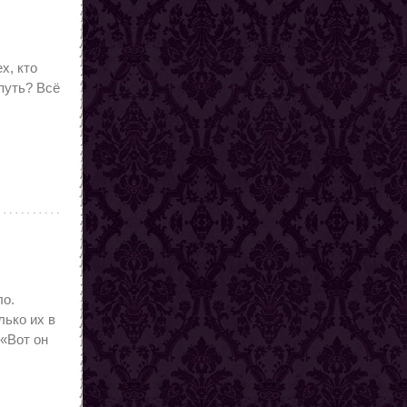
х, кто
путь? Всё
ло.
лько их в
 «Вот он