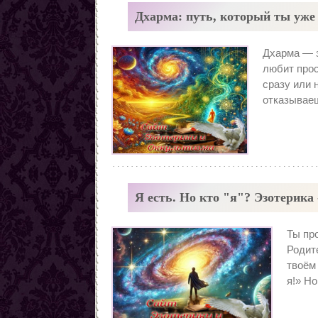
Заговоры от наркомании
Дхарма: путь, который ты уже 
Все порчи
Дхарма — э
любит прос
сразу или 
отказываеш
Я есть. Но кто "я"? Эзотерика
Ты пр
Родит
твоём
я!» Но