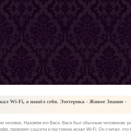
кал Wi-Fi, а нашёл себя. Эзотерика - Живое Знание -
н человек. Назовём его Вася. Вася был обычным человеком: р
офе, проверял соцсети и постоянно искал Wi-Fi. Он считал, что 