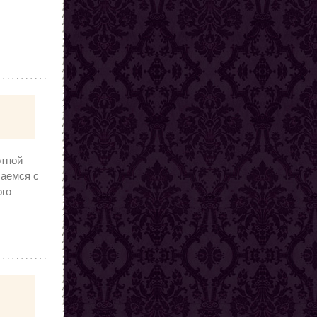
отной
чаемся с
ого
-