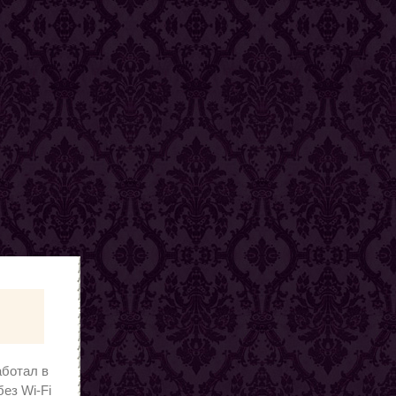
аботал в
без Wi-Fi